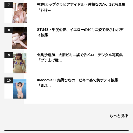
軟体Iカップグラビアアイドル・仲根なのか、1st写真集
7
「おは…
STU48・甲斐心愛、イエローのビキニ姿で愛されボデ
8
ィ披露
似鳥沙也加、大胆ビキニ姿で舌ペロ デジタル写真集
9
「ブチ上げ極…
#Mooove!・姫野ひなの、ビキニ姿で美ボディ披露
10
『BLT…
もっと見る