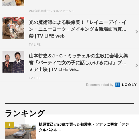
PR(合同会社デジタルファーム )
光の魔術師による映像美！「レイニーデイ・イ
ン・ニューヨーク」メイキング＆新場面写真解
禁 | TV LIFE web
TV LIFE
山本耕史＆J・C・ミッチェルの生歌に会場大興
奮『パーティで女の子に話しかけるには』プレ
ミア上映 | TV LIFE we...
TV LIFE
Recommended by
ランキング
槙原寛己が20歳で買った初愛車・ソアラに興奮「デジ
1
タルパネル…