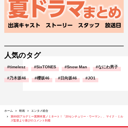
人気のタグ
timelesz
SixTONES
Snow Man
なにわ男子
乃木坂46
櫻坂46
日向坂46
JO1
ホーム
映画
エンタメ総合
第89回アカデミー賞脚本賞ノミネート！「20センチュリー・ウーマン」、マイク・ミル
ズ監督より喜びのコメント到着