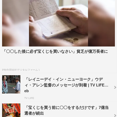
©2016 MODERN PEOPLE, LLC. ALL RIGHTS
RESERVED.
「〇〇した後に必ず宝くじを買いなさい」貧乏が億万長者に
PR(合同会社デジタルファーム )
「レイニーデイ・イン・ニューヨーク」ウデ
ィ・アレン監督のメッセージが到着 | TV LIFE w
eb
TV LIFE
「宝くじを買う前に〇〇をするだけです」7億当
選者が続出