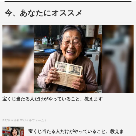
今、あなたにオススメ
本作で長編映画３作目となるマイク監督は、初ノミネート
について「このようにアカデミーから認められるのはとて
も光栄なことだ。このパーソナルな映画を作ることができ
て幸運だし、本作が人々の共感を呼ぶことにはとても意味
がある」とコメント。また、本作に出演したエル・ファニ
ングより「アカデミー賞脚本賞ノミネートおめでとう、マ
イク！あなたはこの21センチュリー・ワールドで私の大好
きな人です！！『20センチュリー・ウーマン』は、唯一無
二の経験でした」（エル・ファニングのinstagramより）
と祝福のコメントが寄せられた。
宝くじ当たる人だけがやっていること、教えます
【マイク・ミルズのコメント】
脚本を書くってなんて大変なんだ！だからこそ、このよう
にアカデミーから認められるのはとても光栄なことだ。こ
PR(合同会社デジタルファーム )
のパーソナルな映画を作ることができて幸運だし、本作が
宝くじ当たる人だけがやっていること、教えま
人々の共感を呼ぶことにはとても意味がある。驚くほど才