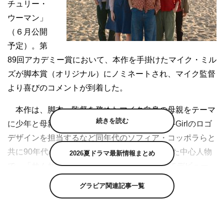
チュリー・
ウーマン」
（６月公開
予定）。第
89回アカデミー賞において、本作を手掛けたマイク・ミル
ズが脚本賞（オリジナル）にノミネートされ、マイク監督
より喜びのコメントが到着した。
本作は、脚本・監督を務めたマイク自身の母親をテーマ
続きを読む
に少年と母親との絆を描く。マイク監督は、X-Girlのロゴ
デザインを担当するなど同年代のソフィア・コッポラらと
共に90年代のNYグラフィックシーンを牽引した中心人物
2026夏ドラマ最新情報まとめ
で、「サムサッカー」（05）で映画監督としてデビュー。
自身のゲイの父親をモデルにしたユアン・マクレガー主演
グラビア関連記事一覧
の前作「人生はビギナーズ」（10）では、父親役のクリス
トファー・プラマーが第84回アカデミー賞助演男優賞を受
賞した。