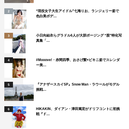
“現役女子大生アイドル”七海りお、ランジェリー姿で
2
色白美ボデ…
小日向結衣らグラドル6人が大胆ポージング “股”特化写
3
真集「…
#Mooove!・赤間四季、おさげ髪×ビキニ姿でスレンダ
4
ー美…
『アナザースカイSP』Snow Man・ラウールがモデル
5
挑戦…
HIKAKIN、ダイアン・津田篤宏がドリフコントに初挑
6
戦『ド…