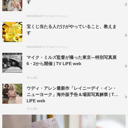
す
能豊かなアネット・ベニング、エル・ファニング、グレ
タ・ガーウィグ、ビリー・クラダップ、ルーカス・ズマ
PR(合同会社デジタルファーム )
ン、そしてたくさんの愛情と知性で、ストーリーとアイデ
宝くじ当たる人だけがやっていること、教えま
アに命を与えてくれたすべての人々。彼らなしでは私の脚
す
本は完成しなかった。そしてスタッフのみんな！！彼らは
PR(合同会社デジタルファーム )
ストーリーを再現してくれた、私の大切なファミリーだ。
真の友人であるプロデューサー、そして脚本を信じてくれ
マイク・ミルズ監督が撮った東京―特別写真展
6・2から開催 | TV LIFE web
たアンナプルナとA24がいなければ実現しなかっただろう
「20センチュリー・ウーマン」
TV LIFE
6月、丸の内ピカデリー、新宿ピカデリー ほか全国公開
ウディ・アレン最新作「レイニーデイ・イン・
ニューヨーク」海外版予告＆場面写真解禁 | TV
監督・脚本：マイク・ミルズ（「人生はビギナーズ」）
LIFE web
出演：アネット・ベニング／エル・ファニング／グレタ・
TV LIFE
ガーウィグ ほか
配給：ロングライド