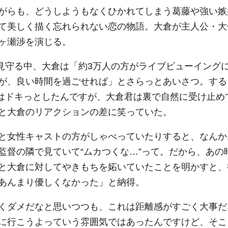
がらも、どうしようもなくひかれてしまう葛藤や強い嫉
て美しく描く忘れられない恋の物語。大倉が主人公・大
ヶ瀬渉を演じる。
で見守る中、大倉は「約3万人の方がライブビューイング
が、良い時間を過ごせれば」とさらっとあいさつ。する
僕はドキっとしたんですが、大倉君は裏で自然に受け止め
と大倉のリアクションの差に笑っていた。
と女性キャストの方がしゃべっていたりすると、なんか
監督の隣で見ていて“ムカつくな…”って。だから、あの
と大倉に対してやきもちを妬いていたことを明かすと、
あんまり優しくなかった」と納得。
くダメだなと思いつつも、これは距離感がすごく大事だ
に行こうよっていう雰囲気ではあったんですけど、そこ