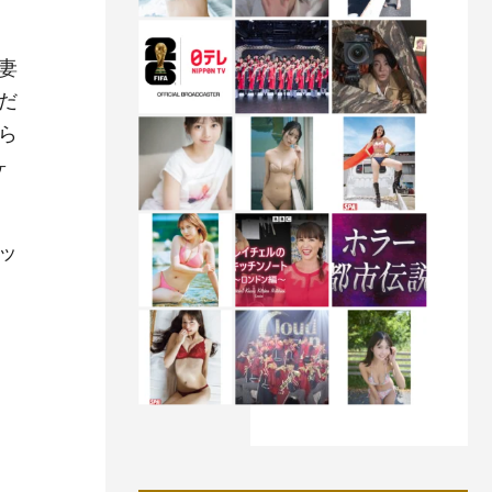
妻
だ
ら
ヶ
ッ