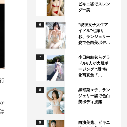
ビキニ姿でスレン
ダー美…
“現役女子大生ア
6
イドル”七海り
お、ランジェリー
姿で色白美ボデ…
小日向結衣らグラ
7
ドル6人が大胆ポ
ージング “股”特
化写真集「…
行
黒嵜菜々子、ラン
8
ジェリー姿で色白
美ボディ披露
か
は
白濱美兎、ビキニ
9