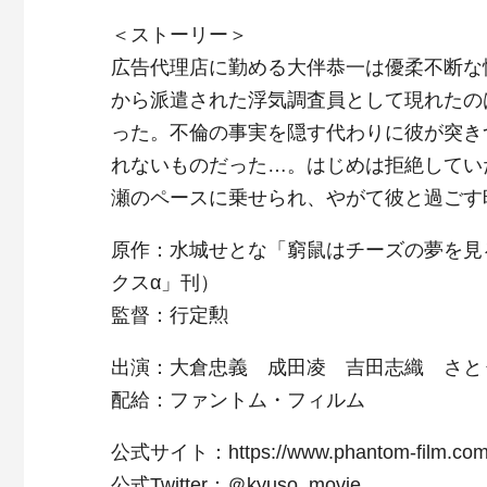
＜ストーリー＞
広告代理店に勤める大伴恭一は優柔不断な
から派遣された浮気調査員として現れたの
った。不倫の事実を隠す代わりに彼が突き
れないものだった…。はじめは拒絶してい
瀬のペースに乗せられ、やがて彼と過ごす
原作：水城せとな「窮鼠はチーズの夢を見
クスα」刊）
監督：行定勲
出演：大倉忠義 成田凌 吉田志織 さと
配給：ファントム・フィルム
公式サイト：https://www.phantom-film.com/
公式Twitter：＠kyuso_movie