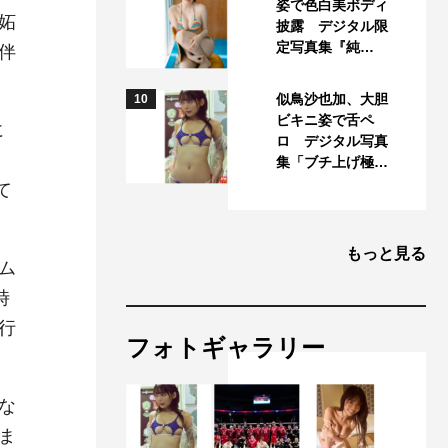
姿で色白美ボディ
妬
披露 デジタル限
定写真集『純…
伴
似鳥沙也加、大胆
10
ビキニ姿で舌ペ
に
ロ デジタル写真
集「ブチ上げ極…
て
もっと見る
ム
時
行
フォトギャラリー
な
ま