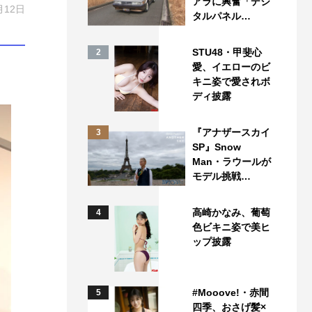
アラに興奮「デジ
月12日
タルパネル…
STU48・甲斐心
2
愛、イエローのビ
キニ姿で愛されボ
ディ披露
『アナザースカイ
3
SP』Snow
Man・ラウールが
モデル挑戦…
高崎かなみ、葡萄
4
色ビキニ姿で美ヒ
ップ披露
#Mooove!・赤間
5
四季、おさげ髪×