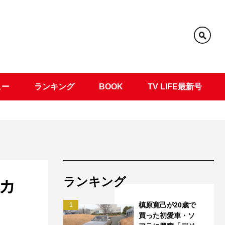
ュー
ランキング
BOOK
TV LIFE最新号
ランキング
カ
槙原寛己が20歳で
1
買った初愛車・ソ