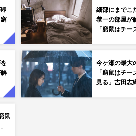
が即
細部にまでこ
「窮
恭一の部屋が
「窮鼠はチー
夢を
今ヶ瀬の最大
が解
「窮鼠はチー
見る」吉田志
窮鼠
る」