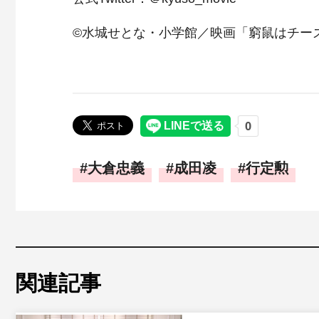
©水城せとな・小学館／映画「窮鼠はチー
大倉忠義
成田凌
行定勲
関連記事