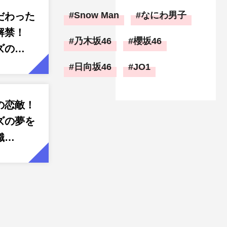
Snow Man
なにわ男子
だわった
解禁！
乃木坂46
櫻坂46
ズの…
日向坂46
JO1
の恋敵！
ズの夢を
織…