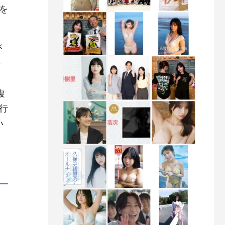
を
が
ヶ
複
行
い