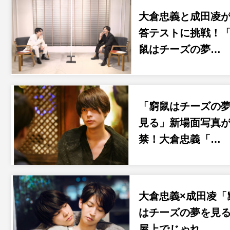
大倉忠義と成田凌
答テストに挑戦！
鼠はチーズの夢…
「窮鼠はチーズの
見る」新場面写真
禁！大倉忠義「…
大倉忠義×成田凌「
はチーズの夢を見
屋上でじゃれ…