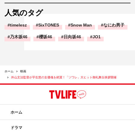
人気のタグ
timelesz
SixTONES
Snow Man
なにわ男子
乃木坂46
櫻坂46
日向坂46
JO1
ホーム
映画
外山文治監督が芋生悠の女優魂を絶賛！「ソワレ」大ヒット御礼舞台挨拶開催
ホーム
ドラマ