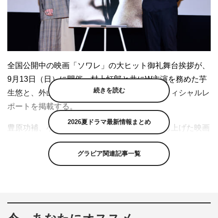
全国公開中の映画「ソワレ」の大ヒット御礼舞台挨拶が、
9月13日（日）に開催。村上虹郎と共にW主演を務めた芋
続きを読む
生悠と、外山文治監督が登壇した。以下、オフィシャルレ
ポートを掲載する。
2026夏ドラマ最新情報まとめ
豊原功補、小泉今日子、外山文治監督らで立ち上げた映画
製作会社「新世界合同会社」の第1回目のプロデュース作
グラビア関連記事一覧
品「ソワレ」。本作は、センシティブな感性で唯一無二の
世界観を作り出す新鋭・外山文治がオリジナル脚本で挑ん
だ長編映画だ。
主人公・翔太役に、類稀なる吸引力で日本映画の台風の目
になりつつある実力派俳優の村上。タカラ役には100人以