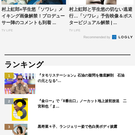
ら知ってはいたんです。渋谷で行われた写真展を見て、印
村上虹郎×芋生悠「ソワレ」メ
村上虹郎と芋生悠の切ない逃避
象的だなと思ったんですが、家に帰ると『どんな子だっ
イキング画像解禁！プロデュー
行…「ソワレ」予告映像＆ポス
サー陣のコメントも到着 ...
タービジュアル解禁 | ...
け？』と記憶から抜けていたんですね。それは、彼女が未
TV LIFE
TV LIFE
成年でまだ人間の核や形が出来上がっていなかったからフ
Recommended by
ワッとしたものを感じたんですが、それが（村上演じる）
翔太の高校時代に気づかなかったというところにマッチす
るんじゃないかと感じました」と明かす。
ランキング
続けて「オーディションの時は20歳で、もう大人の女性と
『タモリステーション』石油の疑問を徹底解剖 石油
1
しての核ができていて、生命力をどの参加者よりも感じま
の元となる“…
した。記憶からすっと抜け落ちてしまうような未成年の時
期を経て、いま、タカラのトラウマを乗り越えようとする
『金ロー』で「8番出口」ノーカット地上波初放送 二
2
さまを表現するには、芋生さんが一番適していると感じま
宮和也「ま…
した」と熱く語った。
この日はそんな芋生の貴重な最終オーディションの映像を
黒嵜菜々子、ランジェリー姿で色白美ボディ披露
3
はじめ、撮影現場でのメイキング映像、クランクアップを