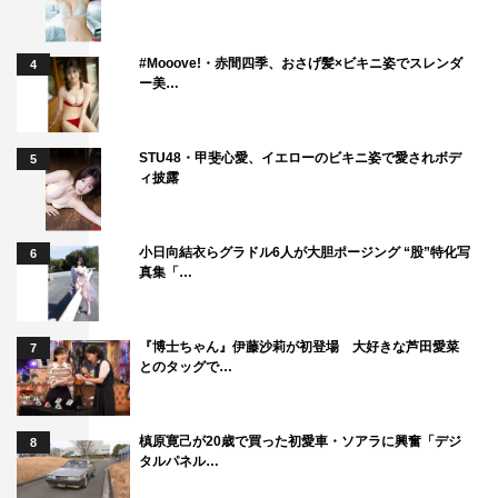
迎えた瞬間の映像などが特別に上映。外山監督によると、
何名かの候補者に絞られた最終オーディションの段階で、
#Mooove!・赤間四季、おさげ髪×ビキニ姿でスレンダ
4
ー美…
村上から「参加します」という申し出があり、参加者たち
は実際に村上を相手に芝居をすることになったという。
STU48・甲斐心愛、イエローのビキニ姿で愛されボデ
5
「恥ずかしいですね…」と芋生は照れていたが、外山監督
ィ披露
は「山口百恵のようですね」とにっこり。村上と女優のマ
ッチングを確かめていたそうだが、「W主演なので、ひと
小日向結衣らグラドル6人が大胆ポージング “股”特化写
6
りひとりの個性が大事で、決して交わらなくていい。全然
真集「…
違う2人を見たいと思っていた」と、その意図・選考基準
を説明。
『博士ちゃん』伊藤沙莉が初登場 大好きな芦田愛菜
7
とのタッグで…
「（村上と芋生は）お互いに全然染まらず、染められず、
キャラクターの違う2人が画面に共存してるのが素敵だな
と思いました。ベストカップルというと、『お似合い』と
槙原寛己が20歳で買った初愛車・ソアラに興奮「デジ
8
タルパネル…
いうイメージがあるけど、必ずしもそうじゃなくて、ひと