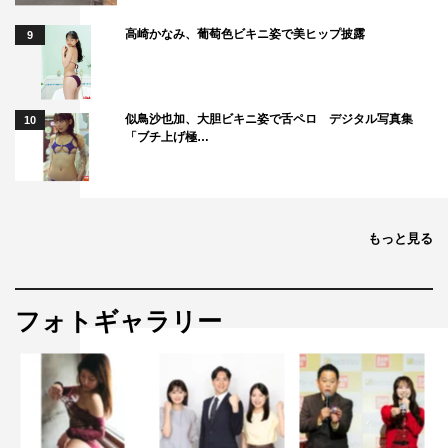
りひとりとして互いを刺激し合える並びだなと思った」
と、異なる個性でぶつかり合う村上と芋生こそがベストの
高崎かなみ、葡萄色ビキニ姿で美ヒップ披露
9
組み合わせだったと振り返った。
似鳥沙也加、大胆ビキニ姿で舌ペロ デジタル写真集
10
芋生「タカラと一緒に過ごした時間が自分の中に今も
「ブチ上げ極…
生きている」
1
2
全文表示
もっと見る
フォトギャラリー
小泉今日子
村上虹郎
芋生悠