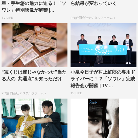
悠の評判がとっても良いので、本当に選んでよかったな
星・芋生悠の魅力に迫る！「ソ
ら結果が変わっていく
と」と嬉しそうにうなずいた。
ワレ」特別映像が解禁 |...
TV LIFE
PR(合同会社デジタルファーム )
撮影から1年以上を経ても、インタビューやプロモーショ
ンの場、また日常のふとした瞬間に、自身が演じたタカラ
の気持ちがよみがえり、「過呼吸になる瞬間もある」とい
う芋生。
壮絶なトラウマを持つ彼女とどう向き合ったのかを尋ねる
と、「自分がこの役を演じるにあたって、タカラと共倒れ
“宝くじは運じゃなかった”当た
小泉今日子が村上虹郎の専用ド
る人の“共通点”を知っただけ
ライバーに！？「ソワレ」完成
になったらいけないなと、できるだけタカラという役と一
報告会が開催 | TV ...
緒に歩く。横に並んで、一番近くで私がタカラを見ていた
PR(合同会社デジタルファーム )
TV LIFE
いなと思っていました。憑依するのではなく、彼女が感じ
たものを素直に私が（横で）感じたいという思いで、一緒
にいました」と振り返る。
外山監督は、オーディションで芋生を選んだ理由につい
て、「お仕事を一緒にしたことはなかったけど18歳の頃か