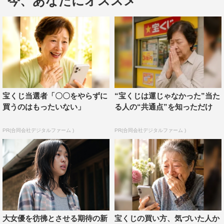
今、あなたにオススメ
上のオーディションから抜擢された芋生の2人をW主演に
迎え、若い男女の切ない逃避行を映し出した。
公開から約2週間を経ての周囲の反響について、芋生は
「同業者の女優さん、俳優さんからLINEで『見たよ』と
連絡をいただきます。みんな長文で感想を送ってくれて、
ご自身と照らし合わせて『ソワレ』を見てくれていて、最
宝くじ当選者「〇〇をやらずに
“宝くじは運じゃなかった”当た
後に決まって、『ありがとう』と締め括られています。
買うのはもったいない」
る人の“共通点”を知っただけ
『自分にとっても大切な作品になった』と言っていただけ
PR(合同会社デジタルファーム )
PR(合同会社デジタルファーム )
ることが多くて嬉しいです」と喜びを口にする。
外山監督の周囲でも反響は大きいようで、「おかげさまで
評判が良いです。セリフも少ない映画ですし、お客さまに
ゆだねる部分が多い作品なので、もう少し賛否あるんじゃ
ないか？受け入れられるかわからないなと思ってたのです
が、気に入ってくださる方が多くて、嬉しいですし、芋生
大女優を彷彿とさせる期待の新
宝くじの買い方、気づいた人か