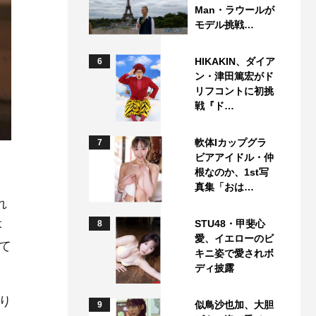
Man・ラウールが
モデル挑戦…
HIKAKIN、ダイア
6
ン・津田篤宏がド
リフコントに初挑
戦『ド…
軟体Iカップグラ
7
ビアアイドル・仲
根なのか、1st写
真集「おは…
れ
STU48・甲斐心
本
8
愛、イエローのビ
て
キニ姿で愛されボ
ディ披露
り
似鳥沙也加、大胆
9