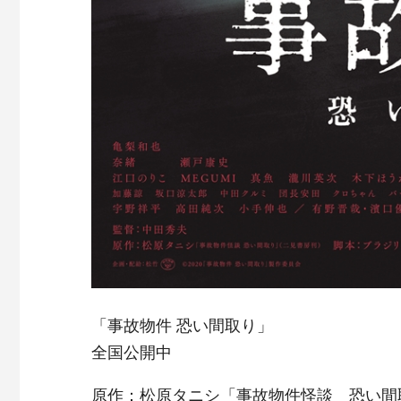
「事故物件 恐い間取り」
全国公開中
原作：松原タニシ「事故物件怪談 恐い間