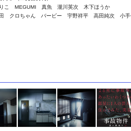
こ MEGUMI 真魚 瀧川英次 木下ほうか
田 クロちゃん バービー 宇野祥平 高田純次 小手