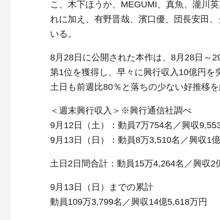
こ、木下ほうか、MEGUMI、真魚、瀧川
れに加え、有野晋哉、濱口優、団長安田、
いる。
8月28日に公開された本作は、8月28日～
第1位を獲得し、早々に興行収入10億円
土日も前週比80％と落ちの少ない好推移を
＜週末興行収入＞※興行通信社調べ
9月12日（土）：動員7万754名／興収9,55
9月13日（日）：動員8万3,510名／興収1億
土日2日間合計：動員15万4,264名／興収2
9月13日（日）までの累計
動員109万3,799名／興収14億5,618万円