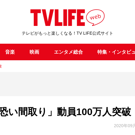
テレビがもっと楽しくなる！TV LIFE公式サイト
音楽
映画
エンタメ総合
特集・インタビ
破
恐い間取り」動員100万人突破
2020年09