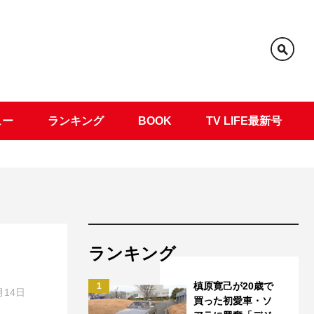
ュー
ランキング
BOOK
TV LIFE最新号
ランキング
槙原寛己が20歳で
1
月14日
買った初愛車・ソ