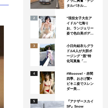
アラに興奮「デジ
タルパネル…
“現役女子大生ア
2
イドル”七海り
お、ランジェリー
姿で色白美ボデ…
小日向結衣らグラ
3
ドル6人が大胆ポ
ージング “股”特
化写真集「…
#Mooove!・赤間
4
四季、おさげ髪×
ビキニ姿でスレン
ダー美…
『アナザースカイ
5
SP』Snow