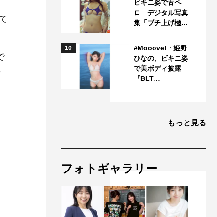
ビキニ姿で舌ペ
ロ デジタル写真
て
集「ブチ上げ極…
#Mooove!・姫野
10
で
ひなの、ビキニ姿
で美ボディ披露
の
『BLT…
もっと見る
フォトギャラリー