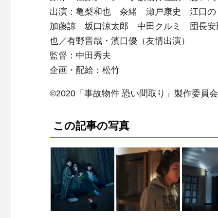
出演：亀梨和也 奈緒 瀬戸康史 江口のり
加藤諒 坂口涼太郎 中田クルミ 団長安
也／有野晋哉・濱口優（友情出演）
監督：中田秀夫
企画・配給：松竹
©2020「事故物件 恐い間取り」製作委員会
この記事の写真