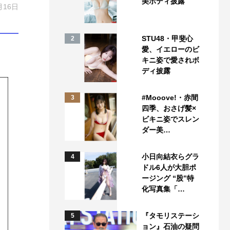
美ボディ披露
月16日
STU48・甲斐心
2
愛、イエローのビ
キニ姿で愛されボ
ディ披露
#Mooove!・赤間
3
四季、おさげ髪×
ビキニ姿でスレン
ダー美…
小日向結衣らグラ
4
ドル6人が大胆ポ
ージング “股”特
化写真集「…
『タモリステーシ
5
ョン』石油の疑問