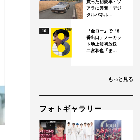
買った初愛車・ソ
アラに興奮「デジ
タルパネル…
『金ロー』で「8
10
番出口」ノーカッ
ト地上波初放送
二宮和也「ま…
もっと見る
フォトギャラリー