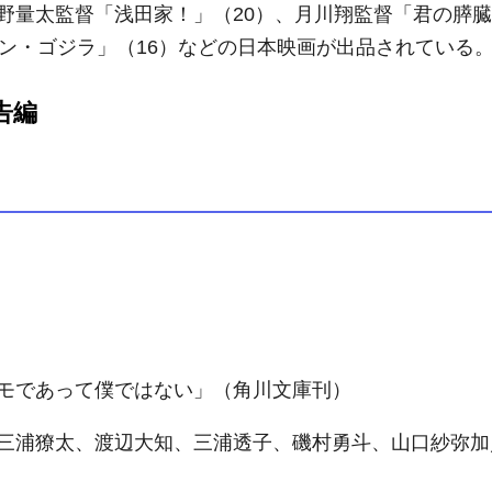
野量太監督「浅田家！」（20）、月川翔監督「君の膵臓
シン・ゴジラ」（16）などの日本映画が出品されている
告編
モであって僕ではない」（角川文庫刊）
三浦獠太、渡辺大知、三浦透子、磯村勇斗、山口紗弥加