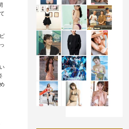
間
て
ピ
っ
い
姿
め
。
い
を