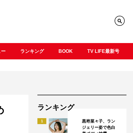
ュー
ランキング
BOOK
TV LIFE最新号
ランキング
め
黒嵜菜々子、ラン
1
ジェリー姿で色白