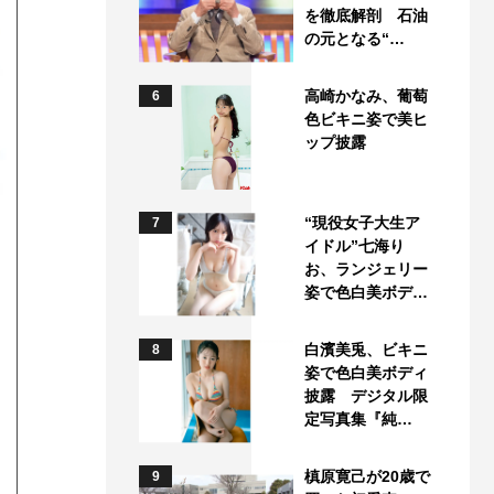
を徹底解剖 石油
の元となる“…
高崎かなみ、葡萄
6
色ビキニ姿で美ヒ
ップ披露
“現役女子大生ア
7
イドル”七海り
お、ランジェリー
姿で色白美ボデ…
白濱美兎、ビキニ
8
姿で色白美ボディ
披露 デジタル限
定写真集『純…
槙原寛己が20歳で
9