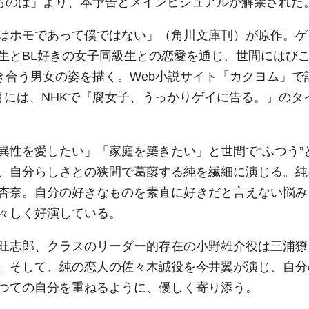
なものは」より、本予告とメインビジュアルが解禁された
はホモであって僕ではない」（角川文庫刊）が原作。ゲ
生とBL好きの女子同級生との恋愛を通じ、世間にはび
き合う男女の姿を描く。Web小説サイト「カクヨム」で
年4月には、NHKで『腐女子、うっかりゲイに告る。』のタ
異性を愛したい」「家庭を築きたい」と世間で“ふつう”
、自分らしさとの狭間で葛藤する純を繊細に演じる。純
杏奈。自分の好きなものを素直に好きだと言えない悩み
々しく好演している。
旺志郎、クラスのリーダー的存在の小野雄介役は三浦獠
。そして、純の恋人の佐々木誠役を今井翼が演じ、自分
つての自分を重ねるように、優しく寄り添う。