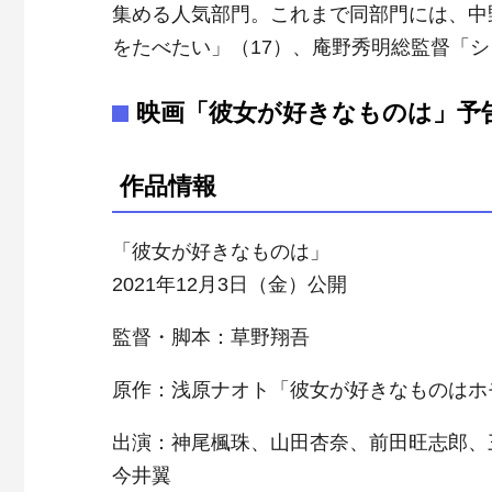
集める人気部門。これまで同部門には、中
をたべたい」（17）、庵野秀明総監督「
映画「
彼女
が
好き
な
ものは」予
作品情報
「彼女が好きなものは」
2021年12月3日（金）公開
監督・脚本：草野翔吾
原作：浅原ナオト「彼女が好きなものはホ
出演：神尾楓珠、山田杏奈、前田旺志郎、
今井翼