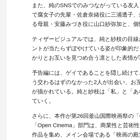
また、純のSNSでのみつながっている友人
で腐女子の先輩・佐倉奈緒役に三浦透子、
る母親・安藤みづき役に山口紗弥加と、個
ティザービジュアルでは、純と紗枝の目線
ントが当たらずぼやけている姿が印象的だ
かりとお互いを見つめ合う凛とした表情が
予告編には、ゲイであることを隠し続けて
う交わるはずのなかった2人が出会い、お
が描かれている。純と紗枝は「私」と「あ
ていく。
さらに、本作が第
26
回釜山国際映画祭の「
「
Open Cinema」
部門は、商業性と芸術性
作品を集め、メイン会場である「映画の殿