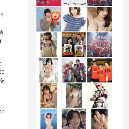
。
イ
こ
話
イ
と
に
を
の