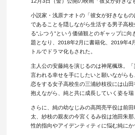
12月3日（金）公開の映画「彼女が好き
小説家・浅原ナオトの「彼女が好きなもの
であることを隠しながら生活する男子高校
る“ふつう”という価値観とのギャップに向
題となり、2018年2月に書籍化、2019
トルでドラマ化もされた。
主人公の安藤純を演じるのは神尾楓珠。「
言われる幸せを手にしたいと願いながらも
恋をする女子高校生の三浦紗枝役には山田
抱えながら、純と共に成長していく姿を瑞
さらに、純の幼なじみの高岡亮平役は前田
太、紗枝の親友の今宮くるみ役は池田朱那
性的指向やアイデンティティに悩む純にか