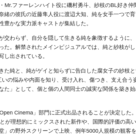
・Mr.ファーレンハイト役に磯村勇斗、紗枝のBL好き仲
奈緒の彼氏の近藤隼人役に渡辺大知、純を女手一つで育
性豊かな実力派キャストが集結した。
が交わらず、自分を隠して生きる純を象徴するように、
った。解禁されたメインビジュアルでは、純と紗枝がし
写し出されている。
きた純と、純がゲイと知らずに告白した腐女子の紗枝と
互いの悩みや内面を知り、受け入れ、傷つき、支え合う
なた」として、個と個の人間同士の誠実な関係を築き始
Open Cinema」
部門に正式出品されることが決定した
とが理想的にミックスされた新作や、国際的評価の高
堂」の野外スクリーンで上映、例年
5000
人規模の観客