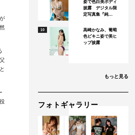
姿で色白美ボディ
披露 デジタル限
定写真集『純…
が
然
高崎かなみ、葡萄
10
色ビキニ姿で美ヒ
ップ披露
る
父
と
もっと見る
ー
役
フォトギャラリー