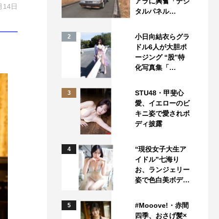
アラに興奮「デジ
月14日
タルパネル…
小日向結衣らグラ
2
ドル6人が大胆ポ
ージング “股”特
化写真集「…
STU48・甲斐心
3
愛、イエローのビ
キニ姿で愛されボ
ディ披露
“現役女子大生ア
4
イドル”七海り
お、ランジェリー
姿で色白美ボデ…
#Mooove!・赤間
5
四季、おさげ髪×