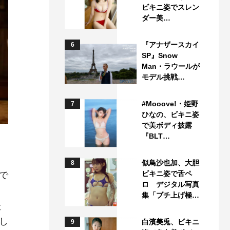
ビキニ姿でスレン
ダー美…
『アナザースカイ
6
SP』Snow
Man・ラウールが
モデル挑戦…
#Mooove!・姫野
7
ひなの、ビキニ姿
で美ボディ披露
『BLT…
似鳥沙也加、大胆
8
ビキニ姿で舌ペ
で
ロ デジタル写真
う
集「ブチ上げ極…
た
し
白濱美兎、ビキニ
9