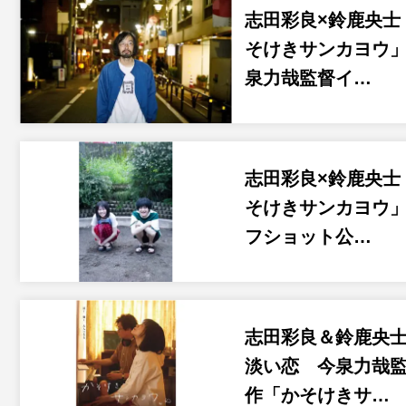
志田彩良×鈴鹿央士
そけきサンカヨウ
泉力哉監督イ…
志田彩良×鈴鹿央士
そけきサンカヨウ
フショット公…
志田彩良＆鈴鹿央
淡い恋 今泉力哉
作「かそけきサ…