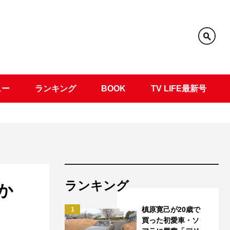
ュー
ランキング
BOOK
TV LIFE最新号
ランキング
か
槙原寛己が20歳で
1
買った初愛車・ソ