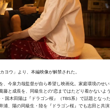
ンカヨウ」より、本編映像が解禁された。
を、今泉力哉監督が自ら希望し映画化。家庭環境のせい
葛藤と成長を、同級生との“恋まではたどり着かないよ
公・国木田陽は『ドラゴン桜』（TBS系）で話題となっ
井浦、陽の同級生・陸を『ドラゴン桜』でも志田と共演