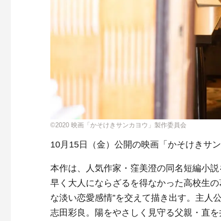
©2020 映画「かそけきサンカヨウ」製作委員会
10月15日（金）公開の映画「かそけきサ
本作は、人気作家・窪美澄の同名短編小説
早く大人にならざるを得なかった高校生の
な淡い恋愛感情”を交えて描き出す。主人
志田彩良。陽をやさしく見守る父親・直を