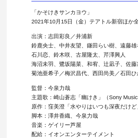
「かそけきサンカヨウ」
2021年10月15日（金）テアトル新宿ほか
出演：志田彩良／井浦新
鈴鹿央士、中井友望、鎌田らい樹、遠藤雄
石川恋、鈴木咲、古屋隆太、芹澤興人
海沼未羽、鷺坂陽菜、和宥、辻凪子、佐藤
菊池亜希子／梅沢昌代、西田尚美／石田ひ
監督：今泉力哉
主題歌：崎山蒼志「幽けき」（Sony Music L
原作：窪美澄「水やりはいつも深夜だけど
脚本：澤井香織、今泉力哉
音楽：ゲイリー芦屋
配給：イオンエンターテイメント