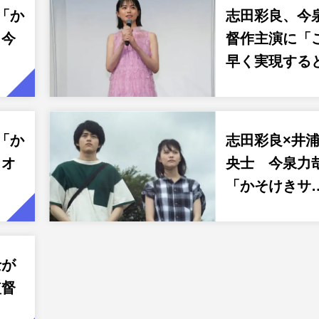
「か
志田彩良、今
」今
督作主演に「
早く実現する
「か
志田彩良×井浦
」オ
央士 今泉力
「かそけきサ
士が
監督