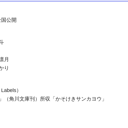
全国公開
斗
凛月
かり
abels）
」（角川文庫刊）所収「かそけきサンカヨウ」