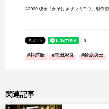
©2020 映画「かそけきサンカヨウ」製作
井浦新
志田彩良
鈴鹿央士
関連記事