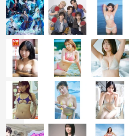
中井友望
井浦新
志田彩良
菊池亜希子
鈴鹿央士