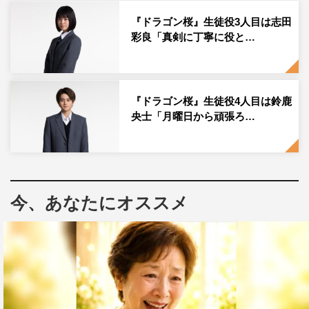
様子。
『ドラゴン桜』生徒役3人目は志田
彩良「真剣に丁寧に役と…
志田は「脚本を頂く前に小説を読ませていただいたんです
が、その時に陽の強い部分も、弱い部分も含めて、全てが
本当にいとおしい女の子だなと感じて。もし私だったら、
その場から逃げたくなるようなことも、逃げずにちゃんと
『ドラゴン桜』生徒役4人目は鈴鹿
向き合って。前に進む姿が魅力的だなと思いました」と語
央士「月曜日から頑張ろ…
った。
さらに「今泉監督と初めてご一緒したのが『パンとバスと
2
度目のハツコイ』だったんですが、そのときに、監督か
今、あなたにオススメ
ら『いつか志田さん主演で映画を撮りたいと思っているの
で、その時はよろしくお願いします』と言っていただい
て。そこから私も、いつか今泉組で主演することが目標と
なっていたので、まさかこんなに早くそれが実現すると
は。私は今泉さんの現場が大好きなのでうれしかったです
し、事務所（テンカラット）の25周年記念という大切な作