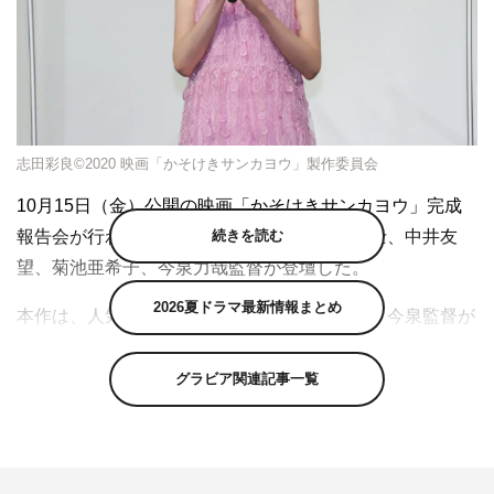
志田彩良©2020 映画「かそけきサンカヨウ」製作委員会
10月15日（金）公開の映画「かそけきサンカヨウ」完成
報告会が行われ、志田彩良、井浦新、鈴鹿央士、中井友
続きを読む
望、菊池亜希子、今泉力哉監督が登壇した。
2026夏ドラマ最新情報まとめ
本作は、人気作家・窪美澄の同名短編小説を、
今泉監督が
自ら希望し
映画化。家庭環境のせいで早く大人にならざる
を得なかった高校生の葛藤と成長を、
同級生との“恋まで
グラビア関連記事一覧
はたどり着かないような淡い恋愛感情”を交えて描き出
す。
主人公・国木田陽は『ドラゴン桜』（TBS系）で話題
となった志田。陽をやさしく見守る父親・直を井浦、陽の