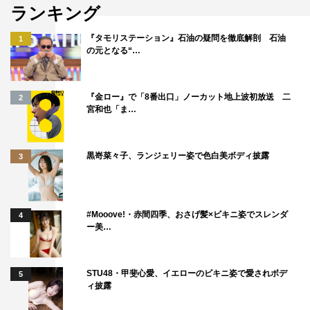
ランキング
ることも多いと思いますけど、そうならないのは、陸と陽
の関係性を見ていると、納得できましたし、私自身、沙樹
『タモリステーション』石油の疑問を徹底解剖 石油
1
の元となる“…
を演じて、強さだったり、優しさだったりを知りました」
と語った。
『金ロー』で「8番出口」ノーカット地上波初放送 二
2
最後に志田は「私は、けっこうSNSが主流になっている環
宮和也「ま…
境で育ってきたので、陽みたいに、自分の気持ちを相手
に、顔と顔を合わせて、言葉で伝えるという経験がなかな
黒嵜菜々子、ランジェリー姿で色白美ボディ披露
3
かなくて。時代の流れとともに、いろんなものがどんどん
便利になって、なくなってしまうものもありますけど、で
も人の温もりだったりとか、優しさだけはほかの何ものに
#Mooove!・赤間四季、おさげ髪×ビキニ姿でスレンダ
4
も変えられないなと実感することが最近多くて。『かそけ
ー美…
きサンカヨウ』を通じて、自分よがりではない、相手を思
う気持ちの大切さとか、そういう当たり前の大切さを伝え
STU48・甲斐心愛、イエローのビキニ姿で愛されボデ
5
られたらなと思っています」とメッセージを送った。
ィ披露
イベント概要