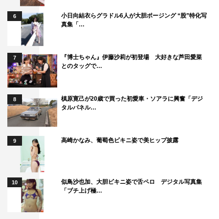
小日向結衣らグラドル6人が大胆ポージング “股”特化写
6
映画「かそけきサンカヨウ」完成報告会
真集「…
2021年9月27日（月）スペース FS 汐留
登壇者：志田彩良、井浦新、鈴鹿央士、中井友望、菊池亜
『博士ちゃん』伊藤沙莉が初登場 大好きな芦田愛菜
7
希子、今泉力哉監督
とのタッグで…
作品情報
槙原寛己が20歳で買った初愛車・ソアラに興奮「デジ
8
タルパネル…
「かそけきサンカヨウ」
2021年10月15日（金）テアトル新宿ほか全国公開
高崎かなみ、葡萄色ビキニ姿で美ヒップ披露
9
出演：志田彩良／井浦新
鈴鹿央士、中井友望、鎌田らい樹、遠藤雄斗
石川恋、鈴木咲、古屋隆太、芹澤興人
似鳥沙也加、大胆ビキニ姿で舌ペロ デジタル写真集
10
海沼未羽、鷺坂陽菜、和宥、辻凪子、佐藤凛月
「ブチ上げ極…
菊池亜希子／梅沢昌代、西田尚美／石田ひかり