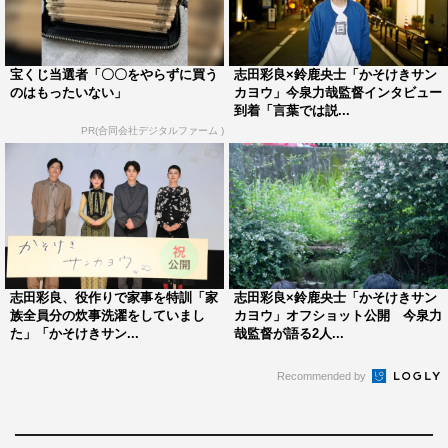
誰かに背中に押されて、自分で解決しにいく、その姿がす
ごく優しいし、すてきな男の子だなと思いながらやってい
ましたね」と自身の役柄について話した。
宝くじ当選者「〇〇をやらずに買う
志田彩良×鈴鹿央士「かそけきサン
のはもったいない」
カヨウ」今泉力哉監督インタビュー
到着「言葉では説...
陽の新しい母親・美子を演じた菊池は「（鈴木咲演じる娘
PR(合同会社デジタルファーム )
の）ひなたちゃんが、いい意味で本当に子役っぽくないと
いうか。どう動くか分からない場面がたくさんあって。予
測できないというか。子供らしさがさく裂している子だっ
たので。お芝居をしている最中でもどこかへ行ってしまう
こともあったんですけど、それがひなたっぽくて。それで
オッケーになったんですけど、既にひなたが出来上がって
志田彩良、役作りで家事を特訓「家
志田彩良×鈴鹿央士「かそけきサン
いるなと思いました」と笑顔で撮影を振り返った。
族全員分の炊事洗濯をしていまし
カヨウ」オフショット公開 今泉力
た」「かそけきサン...
哉監督が語る2人...
一方、陽と陸と三角関係となる同級生・沙樹を演じた中井
Recommended by
は「陽と陸ほどは描かれていないんですけど、沙樹も家庭
環境に何かしらのコンプレックスがあって。二人の男女の
間に入る女の子がいたとしたら、すごくドロドロしたりす