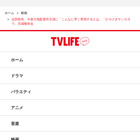
ホーム
映画
志田彩良、今泉力哉監督作主演に「こんなに早く実現するとは」「かそけきサンカヨ
ウ」完成報告会
ホーム
ドラマ
バラエティ
アニメ
音楽
映画