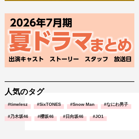
人気のタグ
timelesz
SixTONES
Snow Man
なにわ男子
乃木坂46
櫻坂46
日向坂46
JO1