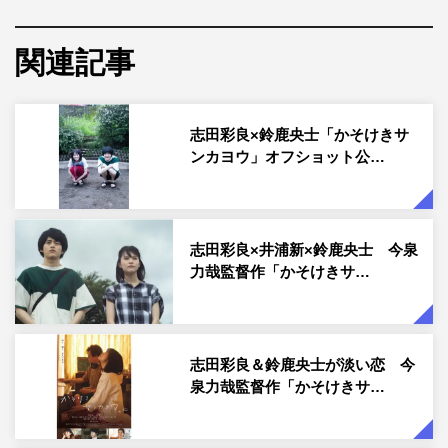
同級生・陸を『ドラゴン桜』でも志田と共演した鈴鹿が演
じる。
関連記事
本作の映画化を希望していたという今泉監督は「小説を読
んでいて、そこにある家族の関係性だったりとか、普通な
らあまり描かれないような部分での、小さな衝突や、小さ
志田彩良×鈴鹿央士「かそけきサ
ンカヨウ」オフショット公…
な気持ちに焦点を当てた作品で。家族の在り方とか、恋愛
と呼べるのかというぐらいの距離感の、高校生の時間など
もすごく繊細に描かれていて。そして特にひかれたのは、
父親と娘の時間と、そこに父親が再婚することによって新
志田彩良×井浦新×鈴鹿央士 今泉
力哉監督作「かそけきサ…
しい家族になっていく奥さんと子供と、主人公の陽との距
離感とか。そういう部分にひかれて、この作品を映画にし
たいと思いました」と理由を明かした。
志田彩良＆鈴鹿央士が淡い恋 今
志田のキャスティングについては「何度かご一緒していた
泉力哉監督作「かそけきサ…
ので、プロデューサーとも、志田さんならできるんじゃな
いかという話をしていました」と全幅の信頼を寄せている