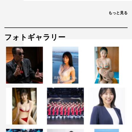
監督：今泉力哉
主題歌：崎山蒼志「幽けき」（Sony Music Labels）
もっと見る
原作：窪美澄「水やりはいつも深夜だけど」（角川文庫
刊）所収「かそけきサンカヨウ」
脚本：澤井香織、今泉力哉
フォトギャラリー
音楽：ゲイリー芦屋
配給：イオンエンターテイメント
©2020 映画「かそけきサンカヨウ」製作委員会
この記事の写真