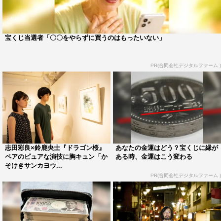
品で、今泉組の主演という大役を頂けて、本当にありがた
い気持ちでいっぱいです」と喜びを語った。
宝くじ当選者「〇〇をやらずに買うのはもったいない」
陽の父親を演じた井浦は「監督が、現場で生まれてくる俳
優のお芝居を全て受け止めてくださったので。先ほど、監
PR(合同会社デジタルファーム )
督がおっしゃられたとおり、小さな出来事を繰り返してい
く物語なので、俳優のお芝居にも繊細さが求められていた
と思います。その繊細さを共演者と確かめ合いながら、や
っていけた現場でもありましたし、父親の作り方もそうい
うふうにやらせてもらってありがとうございます」と感謝
を口にした。
志田彩良×鈴鹿央士『ドラゴン桜』
あなたの金運はどう？宝くじに縁が
ペアのピュアな演技に胸キュン「か
ある時、金運はこう変わる
陽が淡い恋心を抱く同級生の陸を演じた鈴鹿は「陸君は自
そけきサンカヨウ...
分の家族だったり、陽のことだったり、自分の体もそうで
PR(合同会社デジタルファーム )
すが、いろいろなところに進む中でいろいろな壁がどんど
んできていたんですけど、その壁に当たった時にも、人に
当たらないというか。ものすごくやさしい人だったので。