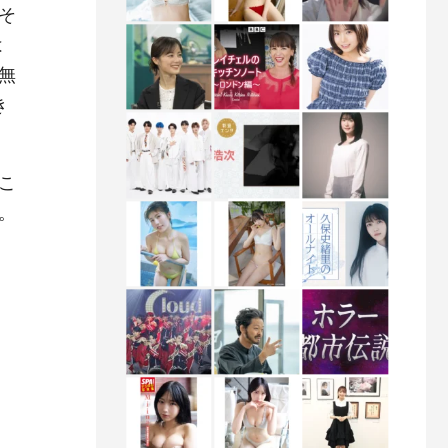
そ
は
無
き
こ
。