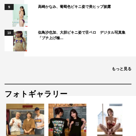
高崎かなみ、葡萄色ビキニ姿で美ヒップ披露
9
似鳥沙也加、大胆ビキニ姿で舌ペロ デジタル写真集
10
「ブチ上げ極…
もっと見る
フォトギャラリー