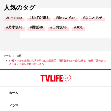
人気のタグ
timelesz
SixTONES
Snow Man
なにわ男子
乃木坂46
櫻坂46
日向坂46
JO1
ホーム
映画
仲村トオルと念願の共演を果たした斎藤工、万田監督との特別な縁も 映画「愛のまな
ざしを」公開記念舞台あいさつ
ホーム
ドラマ