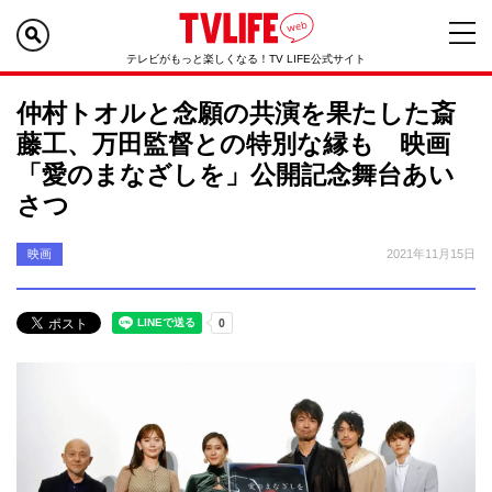
テレビがもっと楽しくなる！TV LIFE公式サイト
仲村トオルと念願の共演を果たした斎
藤工、万田監督との特別な縁も 映画
「愛のまなざしを」公開記念舞台あい
さつ
映画
2021年11月15日