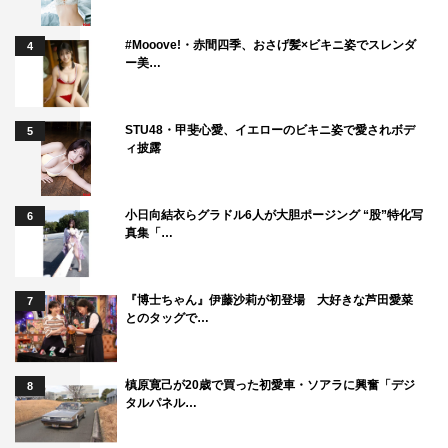
杉野希妃
藤原大祐
#Mooove!・赤間四季、おさげ髪×ビキニ姿でスレンダ
4
ー美…
STU48・甲斐心愛、イエローのビキニ姿で愛されボデ
5
ィ披露
小日向結衣らグラドル6人が大胆ポージング “股”特化写
6
真集「…
『博士ちゃん』伊藤沙莉が初登場 大好きな芦田愛菜
7
とのタッグで…
槙原寛己が20歳で買った初愛車・ソアラに興奮「デジ
8
タルパネル…