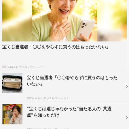
験が）自分の血となり肉となり、現在に至るのかなと思っ
ています。多くのエンターテイメントが消化にいいものを
作りすぎていて、何も引っかからない離乳食のようなもの
が増えているような気がしていますが、僕は劇場でお客さ
んにひっかかる、消化できない、胃の中に腸の中に残る違
宝くじ当選者「〇〇をやらずに買うのはもったいない」
和感みたいなものを持ち帰る帰り道が、一番の映画体験だ
と思います。この作品を見た時、歩いて帰りたくなり、豊
かな経験できました」と自身の貴重な経験を語った。
PR(合同会社デジタルファーム )
また斎藤は、仲村と念願の共演だったそうで、「デビュー
宝くじ当選者「〇〇をやらずに買うのはもった
いない」
当時、仲村さんの幼少期を演じさせて頂いたことがあった
んですが、その時『UNloved』が公開して数年後で、その
PR(合同会社デジタルファーム )
タイミングで万田さんにお会いする機会があったんです。
“宝くじは運じゃなかった”当たる人の“共通
その後にトオルさんにお会いできたので、僕とトオルさん
点”を知っただけ
とは、”開口一番万田さんのお名前を出した”という出会い
でした」と二人と万田監督との特別な縁を話した。