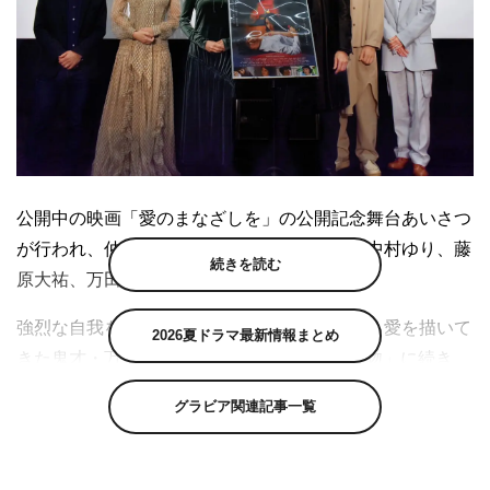
公開中の映画「愛のまなざしを」の公開記念舞台あいさつ
が行われ、仲村トオル、杉野希妃、斎藤工、中村ゆり、藤
続きを読む
原大祐、万田邦敏監督が登壇した。
強烈な自我を持つ女性を軸に、狂気ともいえる愛を描いて
2026夏ドラマ最新情報まとめ
きた鬼才・万田邦敏監督が「UNloved」「接吻」に続き、
共同脚本・万田珠実と3度目のタッグを組んだ本作。
グラビア関連記事一覧
「愛」の本質を見つめ、人間の性とエゴをあぶりだした愛
憎サスペンスが誕生した。