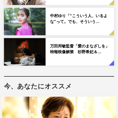
仲村演じる貴志からの愛を渇望する綾子を演じ、中村に
「あんなに熱烈に人に『愛して欲しい』と表現できる綾子
中村ゆり「“こういう人、いるよ
が若干羨ましい」と言わしめた杉野。クランクアップ後も
な”って。でも、そういう…
綾子が抜けなかったとのことで、「なかなか綾子を愛せな
くて、自分が演じた後も嫌だという感じが抜けなかったん
ですけれど、コロナ禍を経て、綾子の切実さというか、何
万田邦敏監督「愛のまなざしを」
がなんでも愛をもらいたい、認められたい、好きになって
特報映像解禁 杉野希妃＆…
欲しいという感情って、彼女にとっては生きる術だった、
あれをしないと生きていけなかったのかなと思って、撮影
してから2年で少しずつ消化していった気がします」と綾
子の強烈なキャラクターについて語った。
今、あなたにオススメ
そんな綾子の登場により翻弄されるも、真実をつかもうと
する内山茂を演じたのが斎藤。斎藤は「小学2年の時、生
まれて初めてカメラの前に立ったのが、実は万田さんの作
品で、幼少期なんですけれど、色々な思いが詰まって、今
ここに立たせていただいています」と明かし、「（その経