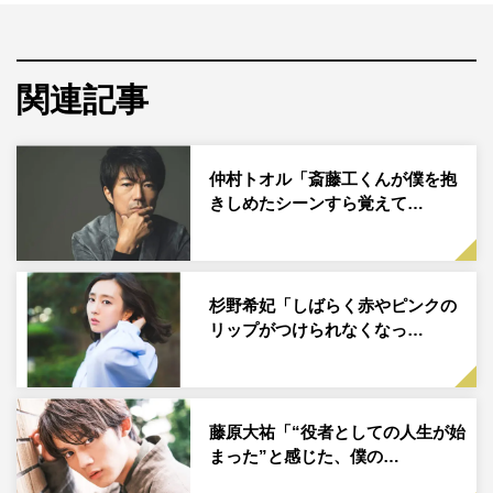
「UNloved」「接吻」でもキーパーソンを演じ、本作では
主演を務めた仲村。万田監督は仲村のキャスティングにつ
いて「信頼関係というか、お互いのことをなんとなく『こ
関連記事
んな人かな、本当は？』『案外こんなところがある。』
『いい人だな。』だとか、思い合えたのかなと思いつつ、
映画を作る機会があれば、絶対仲村さんに出ていただきた
仲村トオル「斎藤工くんが僕を抱
いと思っていました」とコメント。
きしめたシーンすら覚えて…
仲村も、万田組のオファーを快諾したとのことで「初めて
『UNloved』という映画に出演した時、僕にとっては革命
的な出来事だったんですけれど、”表に現れるものこそが
杉野希妃「しばらく赤やピンクの
リップがつけられなくなっ…
表現である”というか、自分の意思とか正義とかを極力排
除した結果、今まで見たこともない世界にいる自分という
のがとても嬉しい経験だったので。『接吻』も大好きな作
品ですし、今回も何の迷いもありませんでした」と相思相
藤原大祐「“役者としての人生が始
まった”と感じた、僕の…
愛ぶりを披露した。