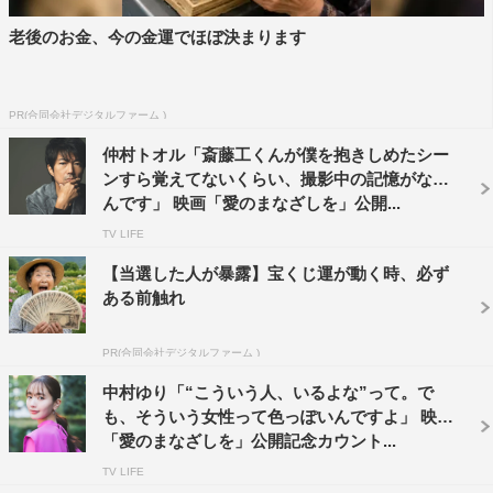
て」と答え、会場は爆笑の渦に包まれた。
老後のお金、今の金運でほぼ決まります
最後は仲村が「本当にこんなに一人一人の方に『どうでし
たか？』と聞きたくなる映画は滅多にないです。いつか文
PR(合同会社デジタルファーム )
字にできたら、SNSをやっている方は、僕らへの手紙を書
仲村トオル「斎藤工くんが僕を抱きしめたシー
くような感じで書いていただけたら、検索して読ませてい
ンすら覚えてないくらい、撮影中の記憶がない
ただこうと思います」と満席の観客にメッセージを送っ
んです」 映画「愛のまなざしを」公開...
た。
TV LIFE
作品情報
【当選した人が暴露】宝くじ運が動く時、必ず
ある前触れ
「愛のまなざしを」
PR(合同会社デジタルファーム )
公開中
中村ゆり「“こういう人、いるよな”って。で
公式HP：
https://aimana-movie.com
も、そういう女性って色っぽいんですよ」 映画
「愛のまなざしを」公開記念カウント...
公式Twitter：
@aimana_movie
TV LIFE