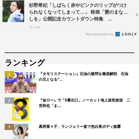
©Love Mooning Film Partners
杉野希妃「しばらく赤やピンクのリップがつけ
られなくなってしまって…」 映画「愛のまなざ
この記事の写真
しを」公開記念カウントダウン特集 ...
TV LIFE
Recommended by
ランキング
『タモリステーション』石油の疑問を徹底解剖 石油
1
の元となる“…
『金ロー』で「8番出口」ノーカット地上波初放送 二
2
宮和也「ま…
黒嵜菜々子、ランジェリー姿で色白美ボディ披露
3
中村ゆり
仲村トオル
斎藤工