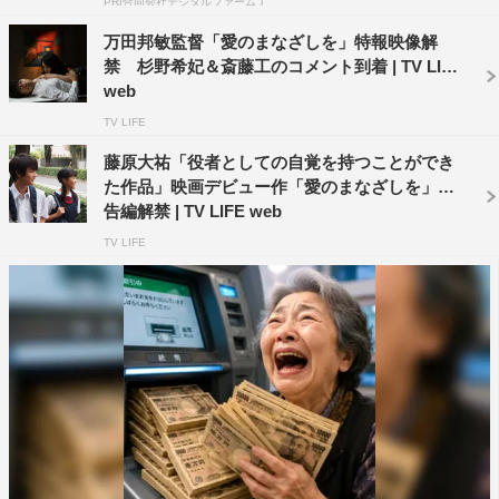
PR(合同会社デジタルファーム )
貴志の6年前に死んだ妻役を演じた中村も仲村の優しさに
万田邦敏監督「愛のまなざしを」特報映像解
触れたといい、「綾子の触れ方も、繊細に触れる方だと思
禁 杉野希妃＆斎藤工のコメント到着 | TV LIFE
web
いましたし、今回初めてお会いした時に、『僕は共演する
TV LIFE
方のことをWikipediaで調べる』と教えてくださって、私
の出身地とかも把握してくださっていて、何て細やかな気
藤原大祐「役者としての自覚を持つことができ
た作品」映画デビュー作「愛のまなざしを」予
遣いをされる方なんだろうと思いました。私もそれから真
告編解禁 | TV LIFE web
似して必ずWikipediaを見てから新しい方とお仕事をする
TV LIFE
ようにしています」と裏話を披露。
本作がデビュー作で、初の舞台挨拶となった藤原が「僕の
ことをWikipediaで調べても出てこなかったと思うんです
けど」と観客の笑いを誘い、「本作は、2年前に撮った作
品で、初めてのオーディションで掴み取った役で初めての
芝居でした。だいぶ大きくなったんではないでしょう
か？」とコメント。そんな藤原からサインをもらったとい
う仲村は、その理由を聞かれ、「将来価値が出ると思っ