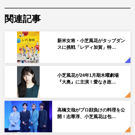
10年前に旅館の女将たちによって結成された、実在する加
賀温泉郷のプロモーションチーム「レディー・カガ」から
関連記事
着想を得て企画された本作を、「レッドシューズ」「カノ
ン」「リトル・マエストラ」など、女性たちの温かく真っ
すぐな人間ドラマに定評のある雑賀俊朗監督が映画化。
新米女将・小芝風花がタップダン
スに挑戦「レディ加賀」特…
タップダンスチーム結成への挑戦を通して、同じく新米女
将である仲間と汗をかきながら、“ピンチに負けない底
力”と“真のおもてなし精神”を身につけていくヒロイン・樋
小芝風花が24年1月期木曜劇場
口由香を演じるのは、確かな演技力と愛らしい笑顔で映画
『大奥』に主演！愛なき政…
やドラマなどに引っ張りだこの小芝風花。
夢に破れて「何をやってもうまくいかない」とやさぐれた
り、酔いつぶれたり、勢いで突っ走ったりするヒロイン
高橋文哉がプロ顔負けの料理を公
は、共感度も抜群。真っすぐさやひたむきさなど、小芝自
開！志尊淳、小芝風花は包…
身の魅力をたっぷりと注ぎ込み、誰もが応援したくなるよ
うな等身大ヒロインの成長を体現している。