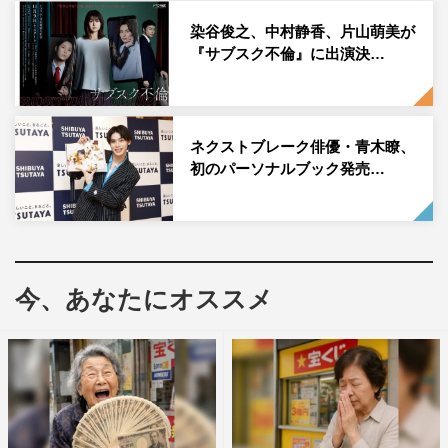
染谷俊之、中村静香、片山萌美が
『サブスク不倫』に出演決…
ネクストブレーク俳優・青木瞭、
初のパーソナルブック発売…
今、あなたにオススメ
「レディ加賀」©映画「レディ加賀」製作委員会
今年10月に加賀市で行われた舞台挨拶の中で、小芝は「プ
ロのタップダンサーを目指していた主人公を演じたのです
が、これまでタップダンスの経験はなく、撮影9カ月前か
ら練習を開始し、先生に指導を受けながら、自宅にも（タ