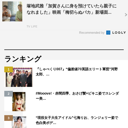
塚地武雅「加賀さんに身を預けていたら親子に
タップダンスチームのメンバーや市の職員、観光プランナ
なれました」映画「梅切らぬバカ」新場面...
ーもそれぞれの事情を抱え、必死に生きている人ばかり。
TV LIFE
春美の由香を見つめるまなざしは実に温かく、母娘の絆に
Recommended by
もホロリと泣かされる。
由香が仲間と走り抜けた先に見た景色は、一体どんなもの
だったのか。タップシューズが奏でる音や力強いリズムに
ランキング
心も弾み、明日に向かって一歩踏み出したくなるような映
『しゃべくり007』“偏差値70英語エリート軍団”河野
1
画の魅力が詰まった予告編が完成した。
太郎、…
「レディ加賀」本予告
#Mooove!・赤間四季、おさげ髪×ビキニ姿でスレンダ
2
ー美…
“現役女子大生アイドル”七海りお、ランジェリー姿で
3
色白美ボデ…