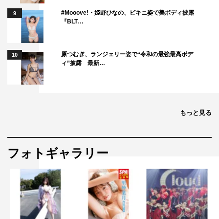
脚本：渡辺典子 雑賀俊朗
#Mooove!・姫野ひなの、ビキニ姿で美ボディ披露
9
プロデュ－サー：村田徹 藤田修
『BLT…
出演：小芝風花 松田るか 青木瞭 中村静香 八木アリ
サ 奈月セナ 小野木里奈 水島麻理奈
原つむぎ、ランジェリー姿で“令和の最強最高ボデ
10
ィ”披露 最新…
／佐藤藍子 篠井英介 森崎ウィン／檀れい
主題歌：眉村ちあき「バケモン」（トイズファクトリー）
特別協賛：加賀市 特別協力：北國新聞社 後援：石川
もっと見る
県・金沢市
配給：アークエンタテインメント
フォトギャラリー
公式HP：
ladykaga-movie.com
公式Twitter：＠ladykaga_movie
公式Instagram：ladykaga_movie