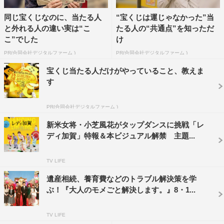
ップボード用の）べニア板を用意して自主練習を行いまし
同じ宝くじなのに、当たる人
“宝くじは運じゃなかった”当
た。プロのタップダンサーに見えるように、精いっぱい練
と外れる人の違い実は“こ
たる人の“共通点”を知っただ
習に励みました」と語っている。
こ”でした
け
PR(合同会社デジタルファーム )
PR(合同会社デジタルファーム )
小芝の起用に関して雑賀監督は「本作はコミカルなシーン
宝くじ当たる人だけがやっていること、教えま
も多いのですが、若女将になるべくひたむきに努力する主
す
人公の成長を描いているのでシリアスなシーンもありま
す。コミカルな演技もできて、シリアスなシーンも演じき
PR(合同会社デジタルファーム )
れるという点で小芝風花さんがピッタリだと思いました。
新米女将・小芝風花がタップダンスに挑戦「レ
さらに今回、タップダンスのシーンもあり大変な役でした
ディ加賀」特報＆本ビジュアル解禁 主題...
が、見事に演じてくれていて、小芝さんにお願いして本当
に良かった」と絶賛。
TV LIFE
遺産相続、養育費などのトラブル解決策を学
ぶ！『大人のモメごと解決します。』8・1...
TV LIFE