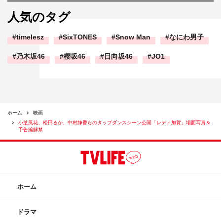
人気のタグ
timelesz
SixTONES
Snow Man
なにわ男子
乃木坂46
櫻坂46
日向坂46
JO1
ホーム
映画
小芝風花、松田るか、中村静香らのタップダンスシーン公開「レディ加賀」場面写真＆
予告編解禁
ホーム
ドラマ