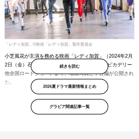
「レディ加賀」©映画「レディ加賀」製作委員会
小芝風花が主演を務める映画「レディ加賀」（2024年2月
2日（金）石川県先行公開／2月9日（金）新宿ピカデリー
続きを読む
他全国ロードショー）より、場面写真と予告編が公開され
た。
2026夏ドラマ最新情報まとめ
本作は歴史風情が漂う加賀温泉郷を舞台に繰り広げられ
る、涙と笑いの“おもてなし”エンターテインメント。歴史
グラビア関連記事一覧
ある温泉街を盛り上げるためにタップダンスチームを結成
した旅館の新米女将たちが、挫折やトラブルを乗り越え、
仲間と奮闘しながら前進していく姿を描く。