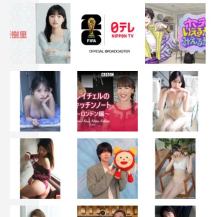
中村静香
八木アリサ
奈月セナ
小芝風花
小野木里奈
松田るか
水島麻理奈