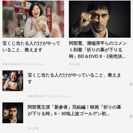
宝くじ当たる人だけがやって
阿部寛、溝端淳平らのコメン
いること、教えます
ト到着「祈りの幕が下りる
時」BD＆DVD 8・2発売決...
「レディ加賀」©映画「レディ加賀」製作委員会
PR(合同会社デジタルファーム )
TV LIFE
由香と共にタップダンスチームを結成する女将役として、
宝くじ当たる人だけがやっていること、教えま
松田るか、中村静香、八木アリサ、奈月セナ、小野木里
す
奈、水島麻理奈らが参加。由香の同級生で加賀温泉のPR
に尽力する加賀市職員に青木瞭、タップダンスイベントで
PR(合同会社デジタルファーム )
町おこしを企画する天才観光プランナーに森崎ウィン。
阿部寛主演「新参者」完結編！映画「祈りの幕
が下りる時」6・30地上波ゴールデン初...
そして新米女将たちに心得を伝える「女将ゼミナール」の
講師に佐藤藍子、由香の母親であり老舗旅館の女将でもあ
TV LIFE
る樋口春美を檀れいが演じる。