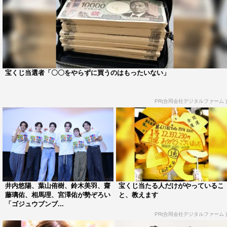
宝くじ当選者「〇〇をやらずに買うのはもったいない」
PR(合同会社デジタルファーム )
井内悠陽、葉山侑樹、鈴木美羽、齋
宝くじ当たる人だけがやっているこ
藤璃佑、相馬理、宮澤佑が勢ぞろい
と、教えます
「ゴジュウブンブ...
PR(合同会社デジタルファーム )