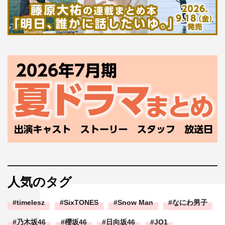
人気のタグ
timelesz
SixTONES
Snow Man
なにわ男子
乃木坂46
櫻坂46
日向坂46
JO1