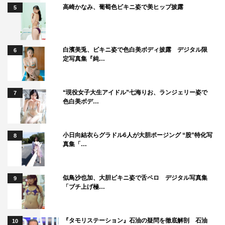
高崎かなみ、葡萄色ビキニ姿で美ヒップ披露
5
白濱美兎、ビキニ姿で色白美ボディ披露 デジタル限
6
定写真集『純…
“現役女子大生アイドル”七海りお、ランジェリー姿で
7
色白美ボデ…
小日向結衣らグラドル6人が大胆ポージング “股”特化写
8
真集「…
似鳥沙也加、大胆ビキニ姿で舌ペロ デジタル写真集
9
「ブチ上げ極…
『タモリステーション』石油の疑問を徹底解剖 石油
10