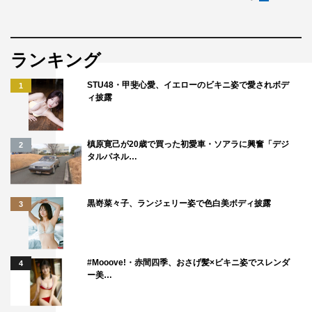
ランキング
STU48・甲斐心愛、イエローのビキニ姿で愛されボデ
1
ィ披露
槙原寛己が20歳で買った初愛車・ソアラに興奮「デジ
2
タルパネル…
黒嵜菜々子、ランジェリー姿で色白美ボディ披露
3
#Mooove!・赤間四季、おさげ髪×ビキニ姿でスレンダ
4
ー美…