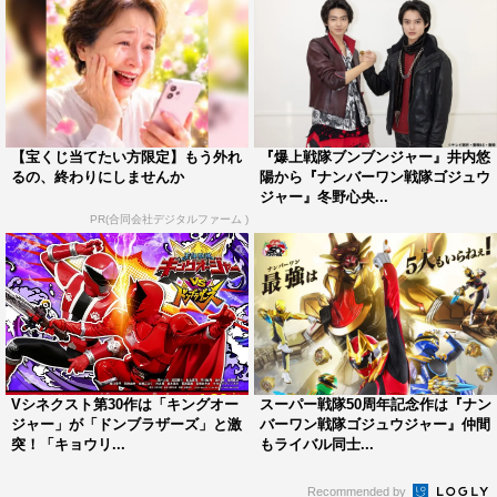
【宝くじ当てたい方限定】もう外れ
『爆上戦隊ブンブンジャー』井内悠
るの、終わりにしませんか
陽から『ナンバーワン戦隊ゴジュウ
ジャー』冬野心央...
PR(合同会社デジタルファーム )
Vシネクスト第30作は「キングオー
スーパー戦隊50周年記念作は『ナン
ジャー」が「ドンブラザーズ」と激
バーワン戦隊ゴジュウジャー』仲間
突！「キョウリ...
もライバル同士...
Recommended by