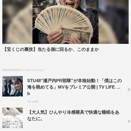
賛同し、アニメ映画「サンタ・カンパニー」の新作として
海洋ごみ問題をテーマに制作された「サンタ・カンパニ
ー〜真夏のメリークリスマス〜」とタイアップ。作品のエ
ンディング曲に起用されている。
【宝くじの裏技】当たる側に回るか、このままか
PR(合同会社デジタルファーム )
STU48“瀬戸内PR部隊”が本格始動！「僕はこの
海を眺めてる」MVをプレミア公開 | TV LIFE we
b
TV LIFE
今回のMVプレミア公開に際して、センターを務めた石田
【大人気】ひんやり冷感寝具で快適な睡眠をあ
なたに。
は「初めてセンターを務めさせていただきました。
STU48を知らない人にも知ってもらうきっかけになる、