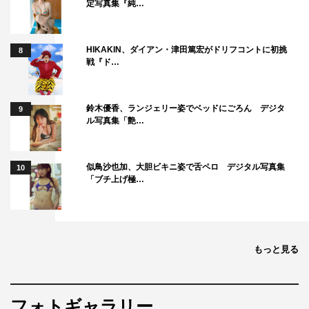
定写真集『純…
STU48
石田千穂
HIKAKIN、ダイアン・津田篤宏がドリフコントに初挑
8
戦『ド…
鈴木優香、ランジェリー姿でベッドにごろん デジタ
9
ル写真集「艶…
似鳥沙也加、大胆ビキニ姿で舌ペロ デジタル写真集
10
「ブチ上げ極…
もっと見る
フォトギャラリー