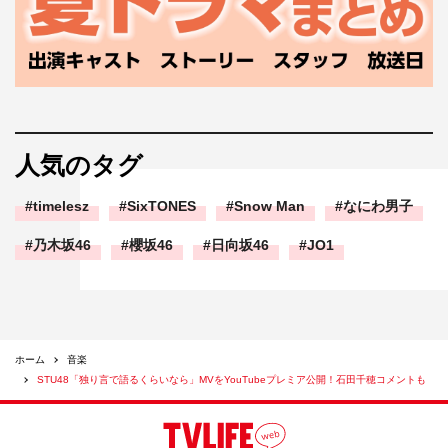
人気のタグ
timelesz
SixTONES
Snow Man
なにわ男子
乃木坂46
櫻坂46
日向坂46
JO1
ホーム
音楽
STU48「独り言で語るくらいなら」MVをYouTubeプレミア公開！石田千穂コメントも