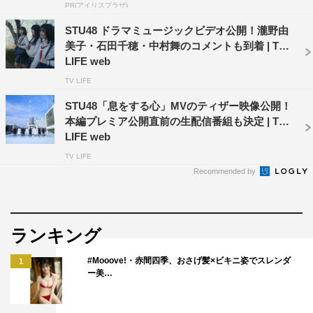
PR(アイリスプラザ)
入口のような存在になれるように頑張ります」と意気込み
STU48 ドラマミュージックビデオ公開！瀧野由
を語った。石田及びMV監督の髙田弘隆からのコメント全
美子・石田千穂・中村舞のコメントも到着 | TV
文は、次ページを参照。
LIFE web
TV LIFE
動画
STU48「息をする心」MVのティザー映像公開！
STU48 6thシングル「独り言で語るくらいなら」MUSIC
本編プレミア公開直前の生配信番組も決定 | TV
VIDEO
LIFE web
TV LIFE
Recommended by
ランキング
#Mooove!・赤間四季、おさげ髪×ビキニ姿でスレンダ
1
ー美…