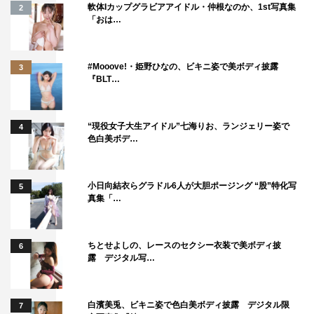
軟体Iカップグラビアアイドル・仲根なのか、1st写真集
2
「おは…
#Mooove!・姫野ひなの、ビキニ姿で美ボディ披露
3
『BLT…
“現役女子大生アイドル”七海りお、ランジェリー姿で
4
STU48・石田千穂＆MV監督・髙田弘隆コメントはこ
色白美ボデ…
ちら
小日向結衣らグラドル6人が大胆ポージング “股”特化写
5
真集「…
1
2
全文表示
ちとせよしの、レースのセクシー衣装で美ボディ披
6
露 デジタル写…
白濱美兎、ビキニ姿で色白美ボディ披露 デジタル限
7