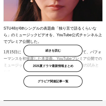
STU48が6thシングルの表題曲「独り言で語るくらいな
ら」のミュージックビデオを、YouTube公式チャンネル上
でプレミア公開した。
続きを読む
1月15日に「新春STU48武道館コンサート」にて、パフォ
ーマンスを初披露した本楽曲。YouTubeプレミア公開での
ミュージックビデオ解禁は、STU48としては初の試みと
2026夏ドラマ最新情報まとめ
なる。
グラビア関連記事一覧