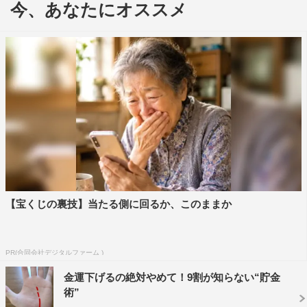
今、あなたにオススメ
本作はスタジオと広島県呉市にて撮影を行い、CGを駆使
した抽象的な風景と瀬戸内のリアルな風景で、相反する2
つの世界を表現した。新センターには、1期生・石田千穂
を初抜擢。
高いアイドルスキルを持ち、ファン想いの努力家で知られ
【宝くじの裏技】当たる側に回るか、このままか
る、まさに“ナチュラルボーン・アイドル ”と言える石田。
空を見上げ、“もう一人の自分”と向き合い続ける彼女の、
普段のほんわかキャラからは想像がつかないような真剣な
PR(合同会社デジタルファーム )
表情とのギャップに注目だ。
金運下げるの絶対やめて！9割が知らない“貯金
術”