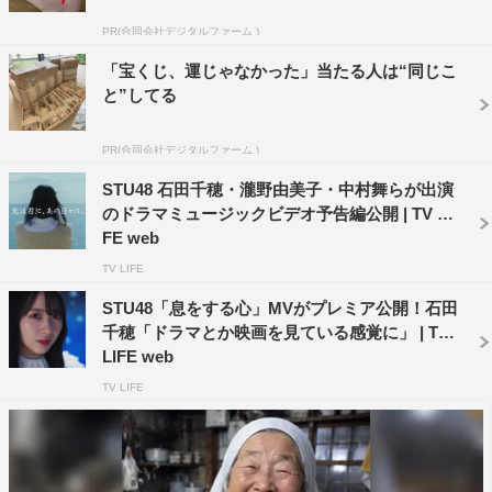
PR(合同会社デジタルファーム )
「宝くじ、運じゃなかった」当たる人は“同じこ
と”してる
PR(合同会社デジタルファーム )
STU48 石田千穂・瀧野由美子・中村舞らが出演
のドラマミュージックビデオ予告編公開 | TV LI
FE web
ダンスシーンは、上下で鏡合わせのようにメンバーを写
TV LIFE
し、16人それぞれの“もう一人の自分“をCGならではの演
STU48「息をする心」MVがプレミア公開！石田
出で表現。一昨年「第61回 輝く！日本レコード大賞」に
千穂「ドラマとか映画を見ている感覚に」 | TV
て日本レコード大賞に輝いたFoorin「パプリカ」などを手
LIFE web
掛けた世界的ダンサーである辻本知彦が、三拍子のリズム
TV LIFE
とファンタジックな雰囲気を意識した振付を担当した。
また、STU48は「アニメ de 海ごみゼロプロジェクト」に