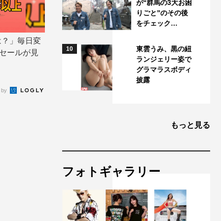
が“群馬の3大お困
りごと”のその後
をチェック…
は？」毎日変
東雲うみ、黒の紐
10
ムセールが見
ランジェリー姿で
グラマラスボディ
披露
 by
もっと見る
フォトギャラリー