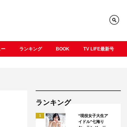
ュー
ランキング
BOOK
TV LIFE最新号
ランキング
“現役女子大生ア
1
イドル”七海り