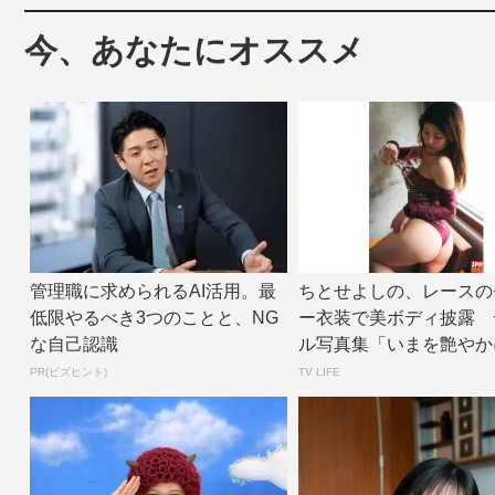
今、あなたにオススメ
管理職に求められるAI活用。最
ちとせよしの、レースの
低限やるべき3つのことと、NG
ー衣装で美ボディ披露 
な自己認識
ル写真集「いまを艶やか
面カット公開 |...
PR(ビズヒント)
TV LIFE