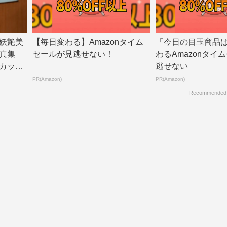
妖艶美
【毎日変わる】Amazonタイム
「今日の目玉商品
真集
セールが見逃せない！
わるAmazonタイ
カット
逃せない
PR(Amazon)
PR(Amazon)
Recommended