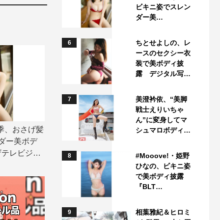
ビキニ姿でスレン
ダー美…
ちとせよしの、レ
6
ースのセクシー衣
装で美ボディ披
露 デジタル写…
美澄衿依、“美脚
7
戦士えりいちゃ
ん”に変身してマ
四季、おさげ髪
シュマロボディ…
ダー美ボデ
ザテレビジョ
#Mooove!・姫野
8
ひなの、ビキニ姿
で美ボディ披露
『BLT…
相葉雅紀＆ヒロミ
9