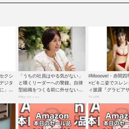
セクシ
「うちの社員はやる気がない」
#Mooove!・赤間
デジタ
と嘆くリーダーへの警鐘。自律
×ビキニ姿でスレン
に」誌
型組織をつくる前に外せない、
ィ披露『グラビア
たった一つの順番
ン』アザ...
PR(ビズヒント)
TV LIFE