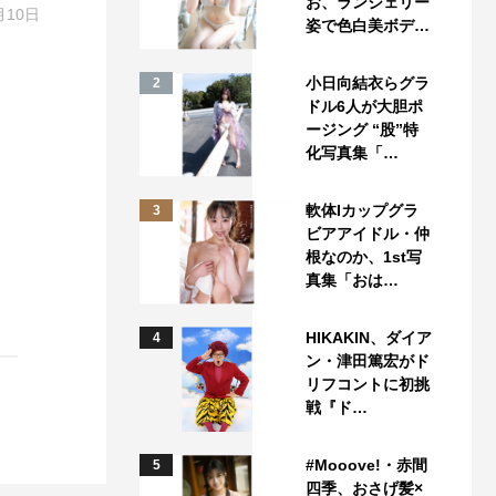
お、ランジェリー
月10日
姿で色白美ボデ…
小日向結衣らグラ
2
ドル6人が大胆ポ
ージング “股”特
化写真集「…
軟体Iカップグラ
3
ビアアイドル・仲
根なのか、1st写
真集「おは…
HIKAKIN、ダイア
4
ン・津田篤宏がド
リフコントに初挑
戦『ド…
#Mooove!・赤間
5
四季、おさげ髪×