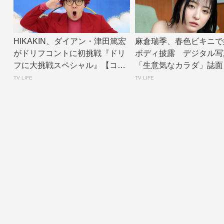
HIKAKIN、ダイアン・津田篤宏
麻倉瑞季、春色ビキニで
がドリフコントに初挑戦『ドリ
ボディ披露 デジタル写
フに大挑戦スペシャル』【コメ
「生意気なカラダ」誌面
ントあり】...
公開 | TV L...
TV LIFE
TV LIFE