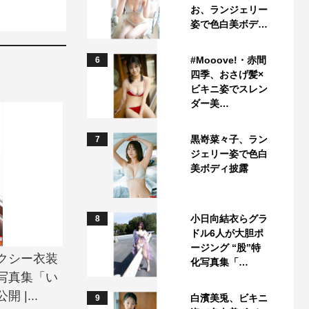
お、ランジェリー
姿で色白美ボデ…
#Mooove!・赤間
6
四季、おさげ髪×
ビキニ姿でスレン
ダー美…
黒嵜菜々子、ラン
7
ジェリー姿で色白
美ボディ披露
小日向結衣らグラ
8
ドル6人が大胆ポ
ージング “股”特
クシー衣装
化写真集「…
写真集「い
|...
白濱美兎、ビキニ
9