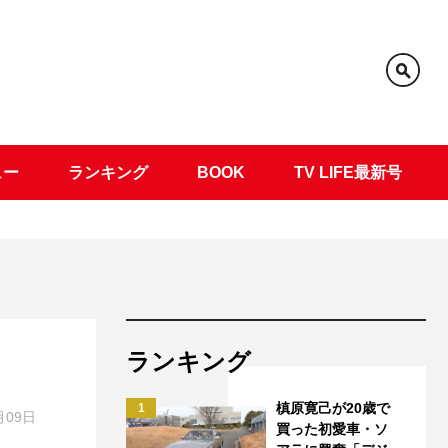
ュー
ランキング
BOOK
TV LIFE最新号
ランキング
槙原寛己が20歳で
1
月09日
買った初愛車・ソ