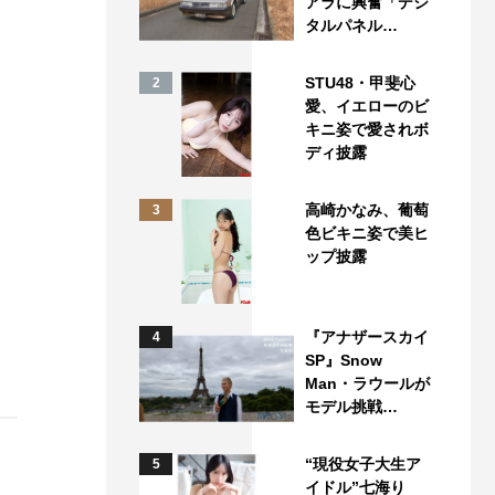
アラに興奮「デジ
タルパネル…
STU48・甲斐心
2
愛、イエローのビ
キニ姿で愛されボ
ディ披露
高崎かなみ、葡萄
3
色ビキニ姿で美ヒ
ップ披露
『アナザースカイ
4
SP』Snow
Man・ラウールが
モデル挑戦…
“現役女子大生ア
5
イドル”七海り