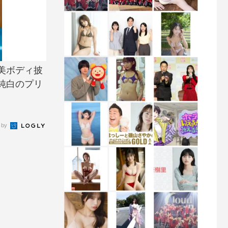
美ボディ披
純白のプリ
 by