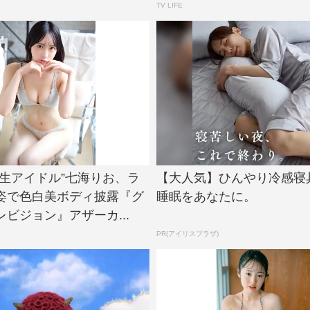
TV LIFE
大生アイドル”七海りお、ラ
【大人気】ひんやり冷感寝
姿で色白美ボディ披露『グ
睡眠をあなたに。
ビジョン』アザーカ...
PR(アイリスプラザ)