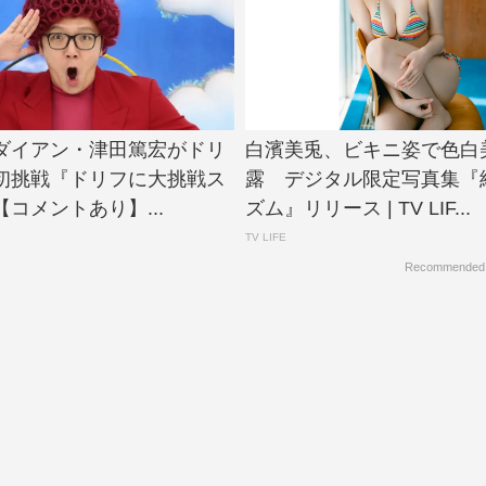
N、ダイアン・津田篤宏がドリ
白濱美兎、ビキニ姿で色白
初挑戦『ドリフに大挑戦ス
露 デジタル限定写真集『
コメントあり】...
ズム』リリース | TV LIF...
TV LIFE
Recommended