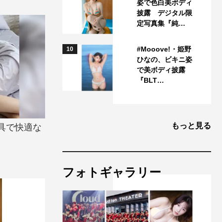
姿で色白美ボディ
披露 デジタル限
定写真集『純…
#Mooove!・姫野
10
ひなの、ビキニ姿
で美ボディ披露
『BLT…
もっと見る
具で快適な
フォトギャラリー