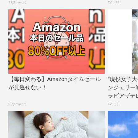
PR(Amazon)
TV LIFE
【毎日変わる】Amazonタイムセール
”現役女子
が見逃せない！
ンジェリー
ラビアザテレ
PR(Amazon)
TV LIFE