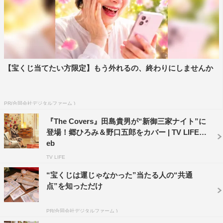
【宝くじ当てたい方限定】もう外れるの、終わりにしませんか
PR(合同会社デジタルファーム )
『The Covers』田島貴男が“新御三家ナイト”に
『The Covers』©NHK
登場！郷ひろみ＆野口五郎をカバー | TV LIFE w
eb
番組情報
TV LIFE
“宝くじは運じゃなかった”当たる人の“共通
『The Covers 郷ひろみ Go!Go!!最高ナイト!!! 第1夜』
点”を知っただけ
＜本放送＞
BSプレミアム／BS4K
PR(合同会社デジタルファーム )
2023年7月2日（日）午後10時50分～11時19分