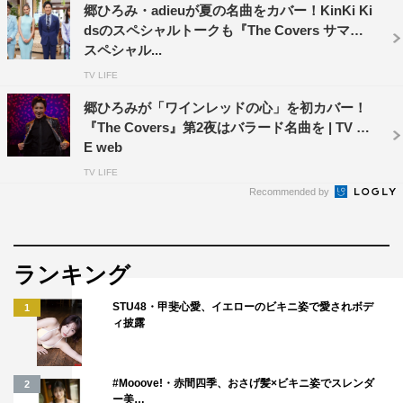
郷ひろみ・adieuが夏の名曲をカバー！KinKi Ki
＜先行放送＞
dsのスペシャルトークも『The Covers サマー
BS4K
スペシャル...
2023年6月3日（土）午後9時～9時29分
TV LIFE
郷ひろみが「ワインレッドの心」を初カバー！
＜披露曲＞
『The Covers』第2夜はバラード名曲を | TV LIF
♪「2億4千万の瞳 -エキゾチック・ジャパン-」（郷ひろみ
E web
／1984）
TV LIFE
♪「時の過ぎゆくままに」（沢田研二／1975）
Recommended by
『The Covers 郷ひろみ Go!Go!!最高ナイト!!! 第2夜』
＜本放送＞
ランキング
BSプレミアム／BS4K
2023年7月9日（日）午後10時50分～11時19分
STU48・甲斐心愛、イエローのビキニ姿で愛されボデ
1
ィ披露
＜先行放送＞
BS4K
2023年6月10日（土）午後9時～9時29分
#Mooove!・赤間四季、おさげ髪×ビキニ姿でスレンダ
2
ー美…