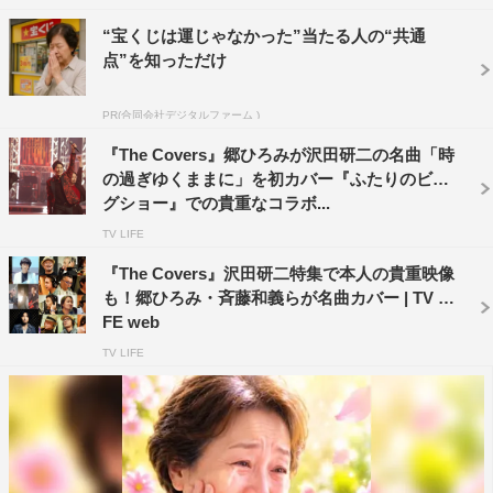
ナンバー「2億4千万の瞳-エキゾチック・ジャパン-」、作
“宝くじは運じゃなかった”当たる人の“共通
詞作曲を阿木燿子・都倉俊一が手がけた名曲「ハリウッ
点”を知っただけ
ド・スキャンダル」も、今回ならではのスペシャルアレン
ジでパフォーマンスする。
PR(合同会社デジタルファーム )
郷がMC席の近くを練り歩きながら歌う演出が施された
『The Covers』郷ひろみが沢田研二の名曲「時
の過ぎゆくままに」を初カバー『ふたりのビッ
「ハリウッド・スキャンダル」では、MCの上白石萌歌が
グショー』での貴重なコラボ...
「近くで歌っていただき、ドキドキしました。なんてぜい
TV LIFE
たくな時間なのでしょう」と、ウットリした様子。
『The Covers』沢田研二特集で本人の貴重映像
さらに、50年以上にわたりトップスターであり続ける郷
も！郷ひろみ・斉藤和義らが名曲カバー | TV LI
FE web
の“今”が詰まった最新曲「俺は最高!!!」では、ダンサーと
TV LIFE
共に鮮やかに歌い踊り、郷ひろみの真骨頂が全開に。トー
クでは郷の50年の歩みを彩る名曲・名盤を、貴重な映像や
音源と共に届けていく。