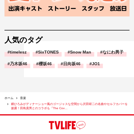
人気のタグ
timelesz
SixTONES
Snow Man
なにわ男子
乃木坂46
櫻坂46
日向坂46
JO1
ホーム
音楽
郷ひろみがディナーショー風のゴージャスな空間から沢田研二の名曲やセルフカバーを
披露！田島貴男とのコラボも『The Cov…