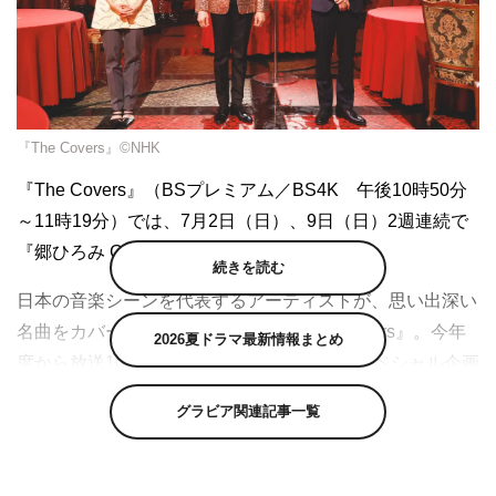
『The Covers』©NHK
『The Covers』（BSプレミアム／BS4K 午後10時50分
～11時19分）では、7月2日（日）、9日（日）2週連続で
『郷ひろみ Go!Go!!最高ナイト!!!』を放送する。
続きを読む
日本の音楽シーンを代表するアーティストが、思い出深い
名曲をカバーするNHKの音楽番組『The Covers』。今年
2026夏ドラマ最新情報まとめ
度から放送10周年記念として、さまざまなスペシャル企画
を打ち出している同番組では、今回去年デビュー50周年を
グラビア関連記事一覧
迎えた郷ひろみを招き、2週にわたってディナーショーさ
ながらのスタイルで届けるスペシャル企画「Go!Go!!最高
ナイト!!!」を送る。