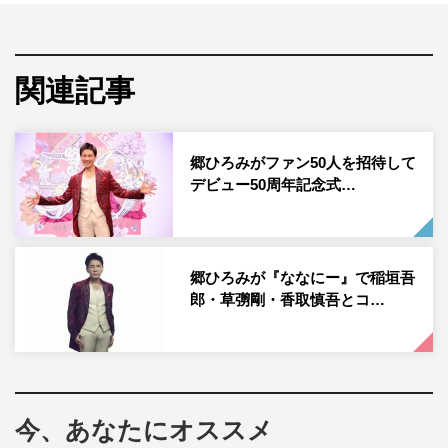
郷ならではのゴージャスなダンスホール空間から、“ジュ
リー”
沢田研二
の歌い継がれる名曲「時の過ぎゆくまま
関連記事
に」のカバー、そして『The Covers』でしか見られない
スペシャルセッションとして、いまZ世代にも絶大な支持
を集めるOriginal Loveの名曲「接吻」を、郷×田島貴男に
郷ひろみがファン50人を招待して
よるスペシャルコラボレーションで披露。
デビュー50周年記念式…
郷ひろみが『ななにー』で稲垣吾
郎・草彅剛・香取慎吾とコ…
今、あなたにオススメ