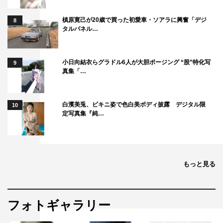
槙原寛己が20歳で買った初愛車・ソアラに興奮「デジ
8
タルパネル…
田島貴男
郷ひろみ
小日向結衣らグラドル6人が大胆ポージング “股”特化写
9
真集「…
白濱美兎、ビキニ姿で色白美ボディ披露 デジタル限
10
定写真集『純…
もっと見る
フォトギャラリー