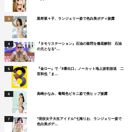
＜郷ひろみ×田島貴男スペシャル・セッション 披露曲＞
♪「接吻」 （Original Love／1993）
黒嵜菜々子、ランジェリー姿で色白美ボディ披露
3
＜郷ひろみ 披露曲＞
♪「ハリウッド・スキャンダル」 （郷ひろみ／1978）
♪「俺は最高!!!」 （郷ひろみ／2023）
『タモリステーション』石油の疑問を徹底解剖 石油
4
の元となる“…
『金ロー』で「8番出口」ノーカット地上波初放送 二
5
宮和也「ま…
高崎かなみ、葡萄色ビキニ姿で美ヒップ披露
6
©NHK
“現役女子大生アイドル”七海りお、ランジェリー姿で
7
色白美ボデ…