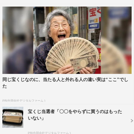
『The Covers』©NHK
沢田の名曲カバーに向けて、King of J-POP・郷が歌謡界
のスーパースターであり敬愛する存在・沢田の魅力や、思
い出を語るシーンも。また、郷と田島による「接吻」のス
ペシャルセッションを目の前で見たMCのリリー・フラン
キーは「あまりにもお二人がお似合いすぎて、もともと存
在するユニットのようでした」と感想を語った。
同じ宝くじなのに、当たる人と外れる人の違い実は“ここ”でし
セッションを経て、郷は「発表当時から大好きで、いつか
た
歌ってみたいと思っていた曲。田島さんがここにいてくだ
さるだけで、安心感と喜びがあった」、田島は「こんな日
PR(合同会社デジタルファーム )
が来るなんて。この曲を作ったときの自分に教えてあげた
宝くじ当選者「〇〇をやらずに買うのはもった
い！」と感慨深げにコメント。
いない」
もちろん、郷の50年を彩る名曲セルフカバーも。大ヒット
PR(合同会社デジタルファーム )