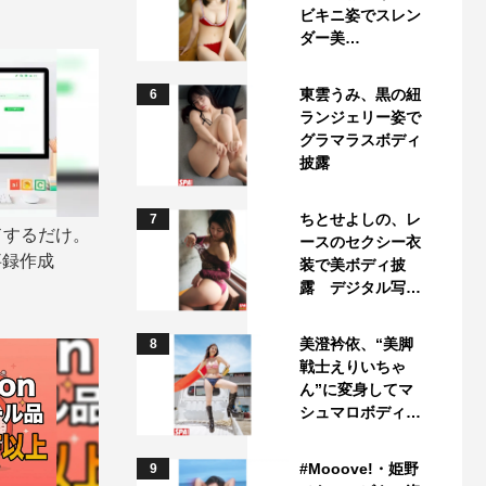
ビキニ姿でスレン
ダー美…
東雲うみ、黒の紐
6
ランジェリー姿で
グラマラスボディ
披露
ちとせよしの、レ
7
ドするだけ。
ースのセクシー衣
事録作成
装で美ボディ披
露 デジタル写…
美澄衿依、“美脚
8
戦士えりいちゃ
ん”に変身してマ
シュマロボディ…
#Mooove!・姫野
9