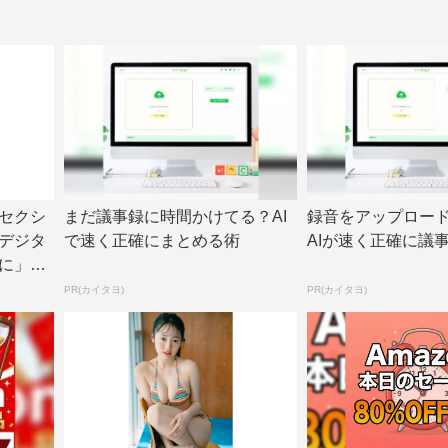
セクシ
まだ議事録に時間かけてる？AI
録音をアップロー
デジタ
で速く正確にまとめる術
AIが速く正確に議
に」誌
PR(カイタヨ)
PR(カイタヨ)