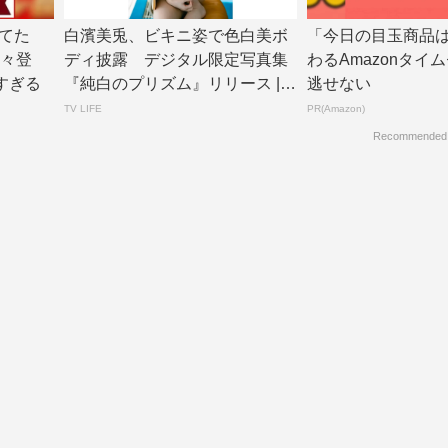
てた
白濱美兎、ビキニ姿で色白美ボ
「今日の目玉商品
続々登
ディ披露 デジタル限定写真集
わるAmazonタイ
すぎる
『純白のプリズム』リリース | T
逃せない
V LIF...
TV LIFE
PR(Amazon)
Recommended