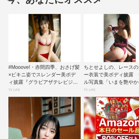
#Mooove!・赤間四季、おさげ髪
ちとせよしの、レースの
×ビキニ姿でスレンダー美ボデ
ー衣装で美ボディ披露 
ィ披露『グラビアザテレビジョ
ル写真集「いまを艶やか
ン』アザ...
面カット公開 |...
TV LIFE
TV LIFE