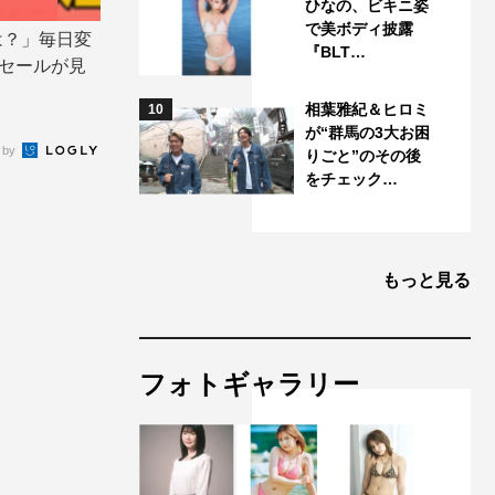
ひなの、ビキニ姿
で美ボディ披露
は？」毎日変
『BLT…
ムセールが見
相葉雅紀＆ヒロミ
10
が“群馬の3大お困
 by
りごと”のその後
をチェック…
もっと見る
フォトギャラリー