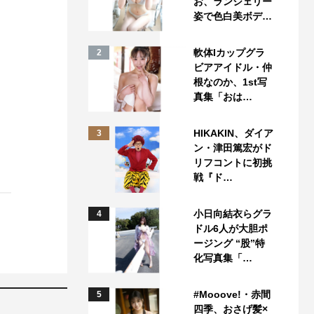
お、ランジェリー
姿で色白美ボデ…
軟体Iカップグラ
2
ビアアイドル・仲
根なのか、1st写
真集「おは…
HIKAKIN、ダイア
3
ン・津田篤宏がド
リフコントに初挑
戦『ド…
小日向結衣らグラ
4
ドル6人が大胆ポ
ージング “股”特
化写真集「…
#Mooove!・赤間
5
四季、おさげ髪×