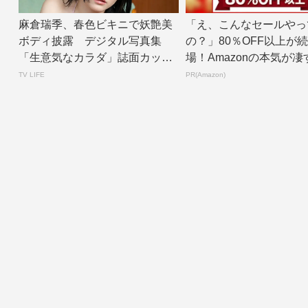
麻倉瑞季、春色ビキニで妖艶美
「え、こんなセールやっ
ボディ披露 デジタル写真集
の？」80％OFF以上が
「生意気なカラダ」誌面カット
場！Amazonの本気が凄
公開 | TV L...
TV LIFE
PR(Amazon)