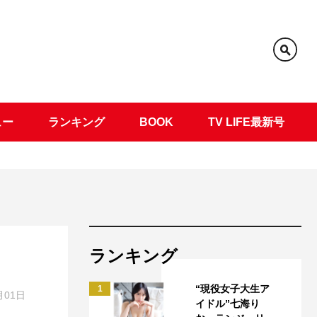
ュー
ランキング
BOOK
TV LIFE最新号
ランキング
“現役女子大生ア
1
月01日
イドル”七海り