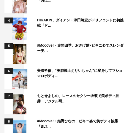
「おは…
HIKAKIN、ダイアン・津田篤宏がドリフコントに初挑
4
戦『ド…
#Mooove!・赤間四季、おさげ髪×ビキニ姿でスレンダ
5
ー美…
美澄衿依、“美脚戦士えりいちゃん”に変身してマシュ
6
マロボディ…
ちとせよしの、レースのセクシー衣装で美ボディ披
7
露 デジタル写…
#Mooove!・姫野ひなの、ビキニ姿で美ボディ披露
8
『BLT…