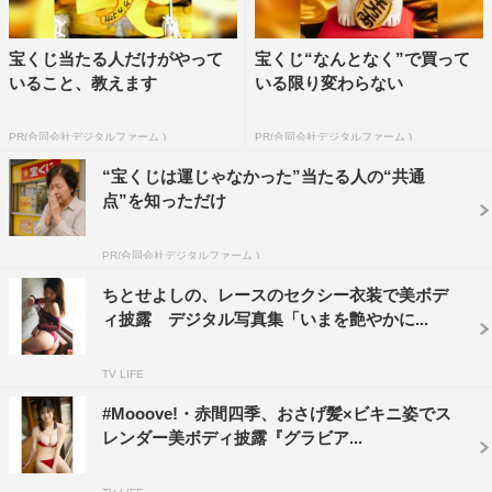
宝くじ当たる人だけがやって
宝くじ“なんとなく”で買って
いること、教えます
いる限り変わらない
PR(合同会社デジタルファーム )
PR(合同会社デジタルファーム )
“宝くじは運じゃなかった”当たる人の“共通
点”を知っただけ
PR(合同会社デジタルファーム )
ちとせよしの、レースのセクシー衣装で美ボデ
ィ披露 デジタル写真集「いまを艶やかに...
TV LIFE
#Mooove!・赤間四季、おさげ髪×ビキニ姿でス
レンダー美ボディ披露『グラビア...