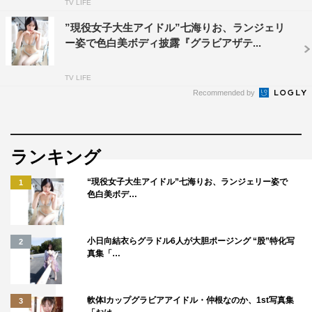
TV LIFE
”現役女子大生アイドル”七海りお、ランジェリ
ー姿で色白美ボディ披露『グラビアザテ...
TV LIFE
Recommended by
ランキング
“現役女子大生アイドル”七海りお、ランジェリー姿で
1
色白美ボデ…
小日向結衣らグラドル6人が大胆ポージング “股”特化写
2
真集「…
軟体Iカップグラビアアイドル・仲根なのか、1st写真集
3