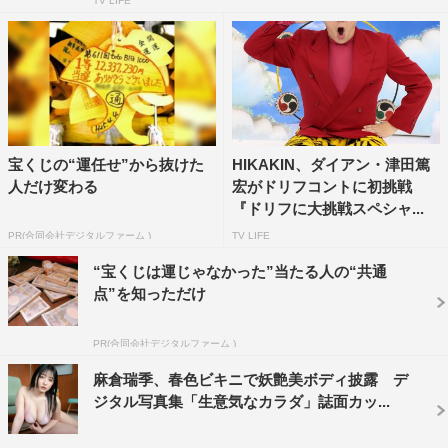
TV LIFE
宝くじの“運任せ”から抜けた
HIKAKIN、ダイアン・津田篤
人だけ変わる
宏がドリフコントに初挑戦
『ドリフに大挑戦スペシャ...
PR(合同会社デジタルファーム )
TV LIFE
“宝くじは運じゃなかった”当たる人の“共通
点”を知っただけ
PR(合同会社デジタルファーム )
麻倉瑞季、春色ビキニで妖艶美ボディ披露 デ
ジタル写真集「生意気なカラダ」誌面カッ...