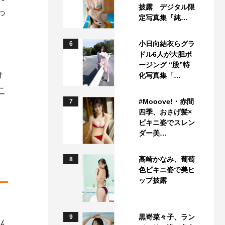
披露 デジタル限
っ
定写真集『純…
小日向結衣らグラ
6
ドル6人が大胆ポ
ージング “股”特
け
化写真集「…
こ
#Mooove!・赤間
7
四季、おさげ髪×
ビキニ姿でスレン
ダー美…
高崎かなみ、葡萄
8
色ビキニ姿で美ヒ
ップ披露
黒嵜菜々子、ラン
9
ん