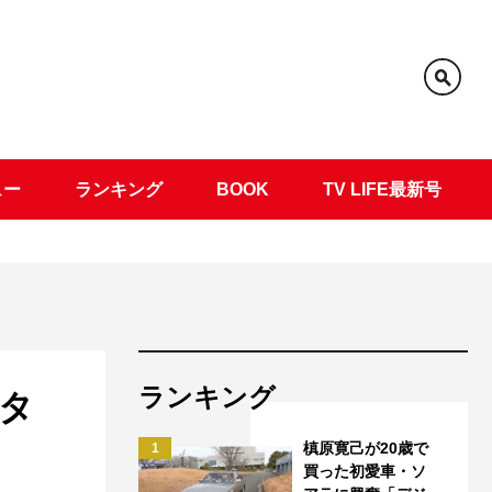
ュー
ランキング
BOOK
TV LIFE最新号
ランキング
タ
槙原寛己が20歳で
1
買った初愛車・ソ