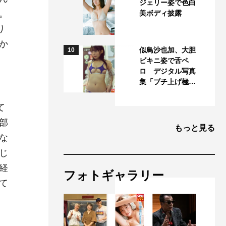
ジェリー姿で色白
。
美ボディ披露
り
か
似鳥沙也加、大胆
10
ビキニ姿で舌ペ
ロ デジタル写真
集「ブチ上げ極…
て
部
もっと見る
な
じ
経
フォトギャラリー
て