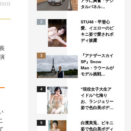
アラに興奮「デジ
月01日
タルパネル…
STU48・甲斐心
2
愛、イエローのビ
キニ姿で愛されボ
ディ披露
長
『アナザースカイ
3
演
SP』Snow
Man・ラウールが
モデル挑戦…
“現役女子大生ア
4
イドル”七海り
お、ランジェリー
姿で色白美ボデ…
い
こ
白濱美兎、ビキニ
5
て
姿で色白美ボディ