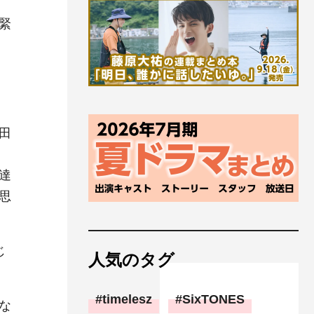
緊
田
達
思
じ
人気のタグ
timelesz
SixTONES
な