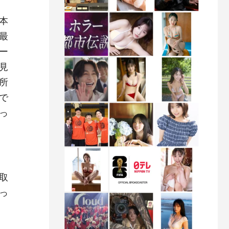
本
最
ー
見
所
で
っ
取
っ