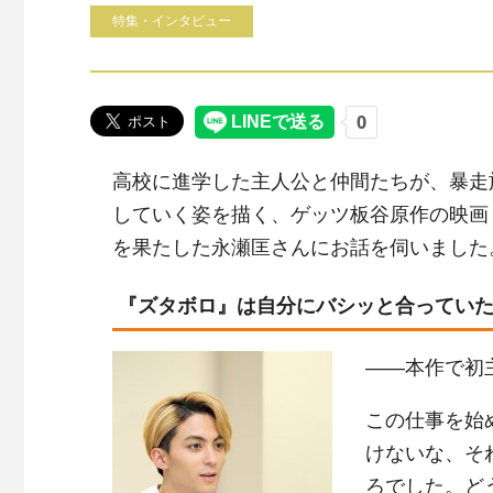
特集・インタビュー
高校に進学した主人公と仲間たちが、暴走
していく姿を描く、ゲッツ板谷原作の映画
を果たした永瀬匡さんにお話を伺いました
『ズタボロ』は自分にバシッと合ってい
――本作で初
この仕事を始
けないな、そ
ろでした。ど