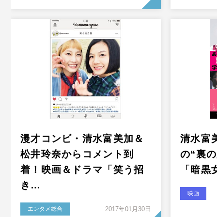
漫才コンビ・清水富美加＆
清水富
松井玲奈からコメント到
の“裏
着！映画＆ドラマ「笑う招
「暗黒
き…
映画
エンタメ総合
2017年01月30日