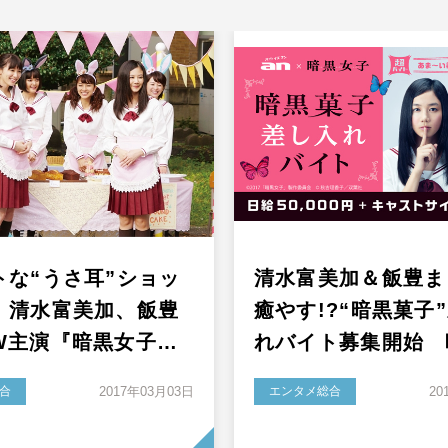
トな“うさ耳”ショッ
清水富美加＆飯豊ま
！清水富美加、飯豊
癒やす!?“暗黒菓子
W主演『暗黒女子…
れバイト募集開始 
合
2017年03月03日
エンタメ総合
20