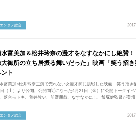
201
エンタメ総合
清水富美加＆松井玲奈の漫才をなすなかにし絶賛！
の大御所の立ち居振る舞いだった」映画「笑う招き
ベント
水富美加×松井玲奈主演で売れない女漫才師に挑戦した映画「笑う招き
9日（土）より公開。公開間近になった4月21日（金）に公開トークイベ
、落合モトキ、荒井敦史、前野朋哉、なすなかにし、飯塚健監督が登壇
201
エンタメ総合