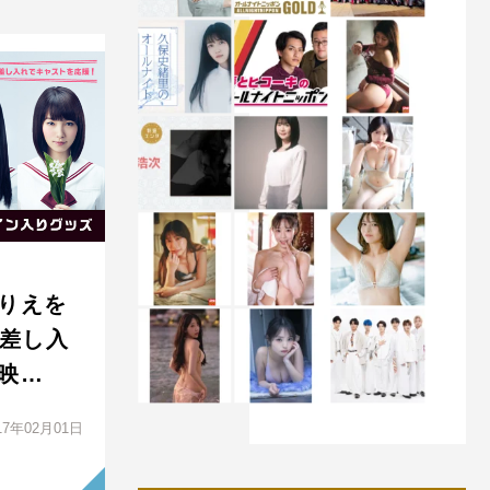
りえを
”差し入
映…
17年02月01日