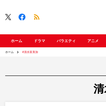
ホーム
ドラマ
バラエティ
アニメ
ホーム
#清水富美加
清