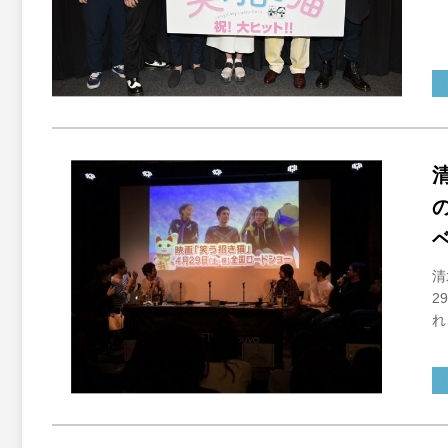
清
2
れ