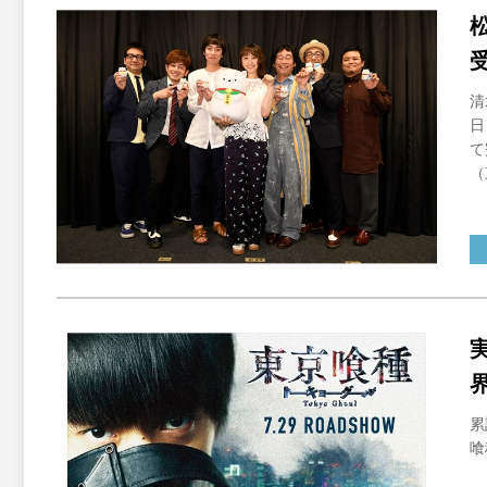
清
日
て
（
累
喰