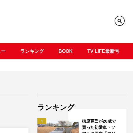
ュー
ランキング
BOOK
TV LIFE最新号
ランキング
槙原寛己が20歳で
1
買った初愛車・ソ