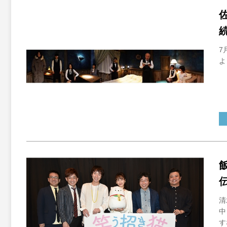
7
よ
清
中
す