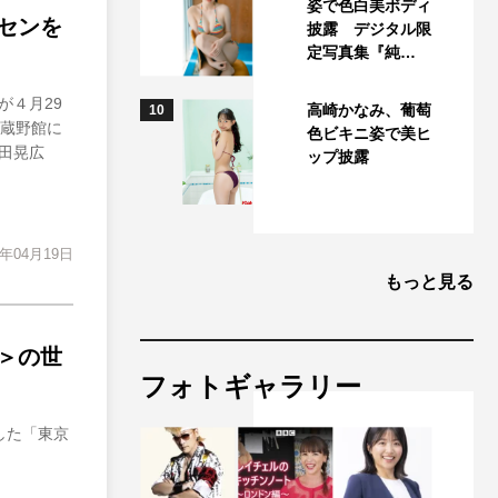
姿で色白美ボディ
センを
披露 デジタル限
定写真集『純…
が４月29
高崎かなみ、葡萄
10
武蔵野館に
色ビキニ姿で美ヒ
田晃広
ップ披露
7年04月19日
もっと見る
＞の世
フォトギャラリー
した「東京