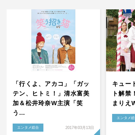
「行くよ、アカコ」「ガッ
キュー
テン、ヒトミ！」清水富美
ト解禁
加＆松井玲奈W主演「笑
まりえ
う…
エンタメ総
エンタメ総合
2017年03月13日