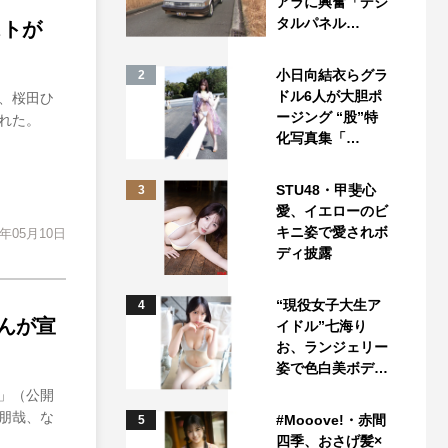
アラに興奮「デジ
タルパネル…
ストが
小日向結衣らグラ
2
ドル6人が大胆ポ
夫、桜田ひ
ージング “股”特
れた。
化写真集「…
STU48・甲斐心
3
愛、イエローのビ
キニ姿で愛されボ
7年05月10日
ディ披露
“現役女子大生ア
4
んが宣
イドル”七海り
お、ランジェリー
姿で色白美ボデ…
」（公開
朋哉、な
#Mooove!・赤間
5
四季、おさげ髪×