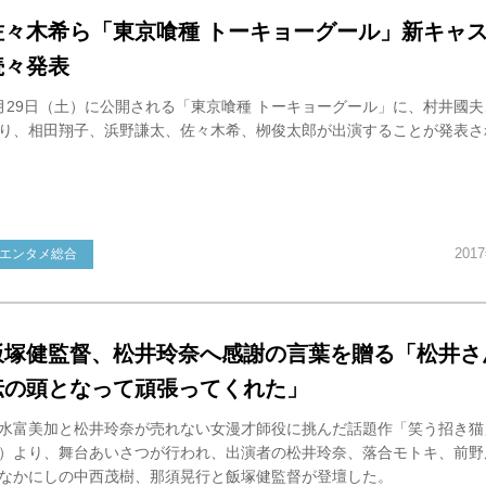
佐々木希ら「東京喰種 トーキョーグール」新キャ
続々発表
月29日（土）に公開される「東京喰種 トーキョーグール」に、村井國
り、相田翔子、浜野謙太、佐々木希、栁俊太郎が出演することが発表さ
201
エンタメ総合
飯塚健監督、松井玲奈へ感謝の言葉を贈る「松井さ
伝の頭となって頑張ってくれた」
水富美加と松井玲奈が売れない女漫才師役に挑んだ話題作「笑う招き猫
）より、舞台あいさつが行われ、出演者の松井玲奈、落合モトキ、前野
なかにしの中西茂樹、那須晃行と飯塚健監督が登壇した。