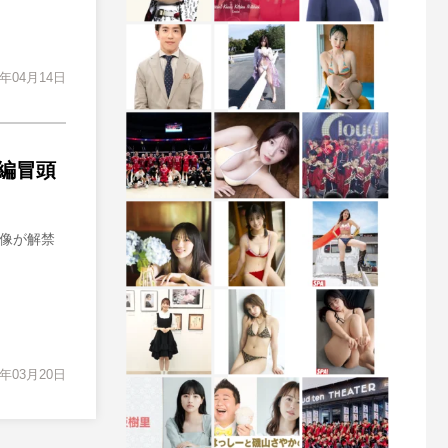
7年04月14日
編冒頭
映像が解禁
7年03月20日