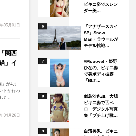
ビキニ姿でスレン
ダー美…
7年05月01日
『アナザースカイ
6
SP』Snow
Man・ラウールが
モデル挑戦…
「関西
#Mooove!・姫野
7
猫」イ
ひなの、ビキニ姿
で美ボディ披露
『BLT…
猫」が4月
ントが行わ
似鳥沙也加、大胆
8
した。
ビキニ姿で舌ペ
ロ デジタル写真
7年04月26日
集「ブチ上げ極…
白濱美兎、ビキニ
9