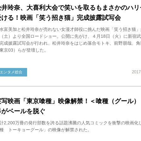
松井玲奈、大喜利大会で笑いを取るもまさかのハリ
受ける！映画「笑う招き猫」完成披露試写会
水富美加と松井玲奈が売れない女漫才師役に挑んだ映画「笑う招き猫」
（土）より全国ロードショー。公開に先がけ、４月18日（火）に新宿
完成披露試写会が行われ、松井玲奈をはじめ落合モトキ、前野朋哉、角
東京03）らが登壇した。
201
エンタメ総合
実写映画「東京喰種」映像解禁！＜喰種（グール）
界がベールを脱ぐ
計2,200万冊の発行部数を誇る話題沸騰の人気コミックを衝撃の映画化
種 トーキョーグール」の映像が解禁された。