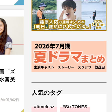
画「ズ
水富美
人気のタグ
15年05月02日
timelesz
SixTONES