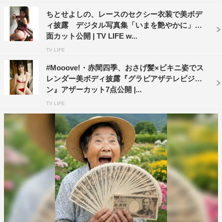
ちとせよしの、レースのセクシー衣装で美ボデ
ィ披露 デジタル写真集「いまを艶やかに」誌
面カット公開 | TV LIFE w...
TV LIFE
#Mooove!・赤間四季、おさげ髪×ビキニ姿でス
レンダー美ボディ披露『グラビアザテレビジョ
ン』アザーカット7点公開 |...
TV LIFE