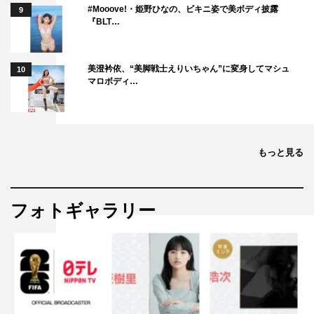
#Mooove!・姫野ひなの、ビキニ姿で美ボディ披露
9
『BLT…
美澄衿依、“美脚戦士えりいちゃん”に変身してマシュ
10
マロボディ…
もっと見る
フォトギャラリー