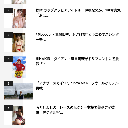
軟体Iカップグラビアアイドル・仲根なのか、1st写真集
4
「おは…
#Mooove!・赤間四季、おさげ髪×ビキニ姿でスレンダ
5
ー美…
HIKAKIN、ダイアン・津田篤宏がドリフコントに初挑
6
戦『ド…
『アナザースカイSP』Snow Man・ラウールがモデル
7
挑戦…
ちとせよしの、レースのセクシー衣装で美ボディ披
8
露 デジタル写…