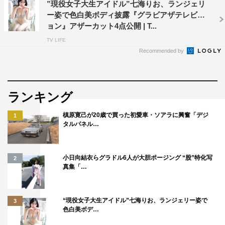
”現役女子大生アイドル”七海りお、ランジェリ
ー姿で色白美ボディ披露『グラビアザテレビジ
ョン』アザーカット4点公開 | T...
TV LIFE
Recommended by
ランキング
槙原寛己が20歳で買った初愛車・ソアラに興奮「デジ
1
タルパネル…
小日向結衣らグラドル6人が大胆ポージング “股”特化写
2
真集「…
“現役女子大生アイドル”七海りお、ランジェリー姿で
3
色白美ボデ…