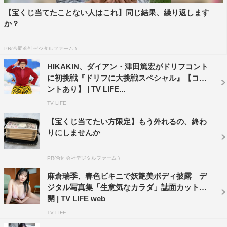
【宝くじ当てたことない人はこれ】同じ結果、繰り返します
か？
PR(合同会社デジタルファーム )
HIKAKIN、ダイアン・津田篤宏がドリフコント
に初挑戦『ドリフに大挑戦スペシャル』【コメ
ントあり】 | TV LIFE...
TV LIFE
【宝くじ当てたい方限定】もう外れるの、終わ
りにしませんか
PR(合同会社デジタルファーム )
麻倉瑞季、春色ビキニで妖艶美ボディ披露 デ
ジタル写真集「生意気なカラダ」誌面カット公
開 | TV LIFE web
TV LIFE