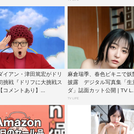
N、ダイアン・津田篤宏がドリ
麻倉瑞季、春色ビキニで妖
初挑戦『ドリフに大挑戦ス
披露 デジタル写真集「生
コメントあり】...
ダ」誌面カット公開 | TV L..
TV LIFE