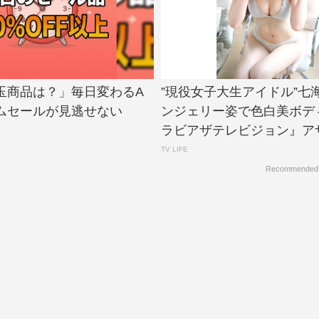
玉商品は？」毎日変わるA
”現役女子大生アイドル”七
イムセールが見逃せない
ンジェリー姿で色白美ボデ
ラビアザテレビジョン』アザー
TV LIFE
Recommended