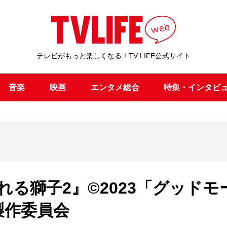
テレビがもっと楽しくなる！TV LIFE公式サイト
音楽
映画
エンタメ総合
特集・インタビ
る獅子2』©2023「グッドモ
製作委員会