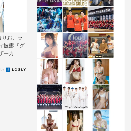
海りお、ラ
ィ披露『グ
カ...
 by