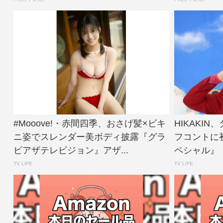
#Mooove!・赤間四季、おさげ髪×ビキ
HIKAKI
ニ姿でスレンダー美ボディ披露『グラ
フコントに
ビアザテレビジョン』アザ...
ペシャル』【
TV LIFE
TV LIFE