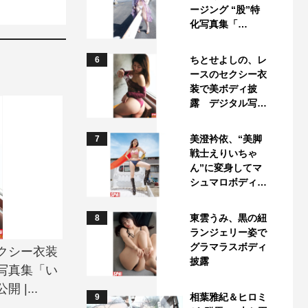
ージング “股”特
化写真集「…
ちとせよしの、レ
6
ースのセクシー衣
装で美ボディ披
露 デジタル写…
美澄衿依、“美脚
7
戦士えりいちゃ
ん”に変身してマ
シュマロボディ…
東雲うみ、黒の紐
8
ランジェリー姿で
グラマラスボディ
クシー衣装
披露
写真集「い
|...
相葉雅紀＆ヒロミ
9