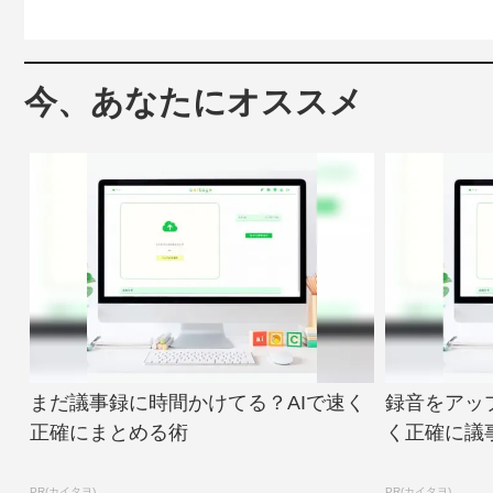
今、あなたにオススメ
まだ議事録に時間かけてる？AIで速く
録音をアッ
正確にまとめる術
く正確に議
PR(カイタヨ)
PR(カイタヨ)