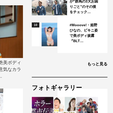
が“群馬の3大お困
りごと”のその後
をチェック…
#Mooove!・姫野
10
ひなの、ビキニ姿
で美ボディ披露
『BLT…
艶美ボディ
もっと見る
意気なカラ
.
フォトギャラリー