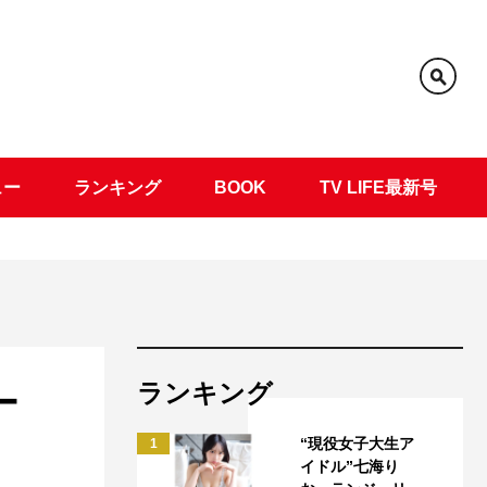
ュー
ランキング
BOOK
TV LIFE最新号
ランキング
ー
“現役女子大生ア
1
イドル”七海り