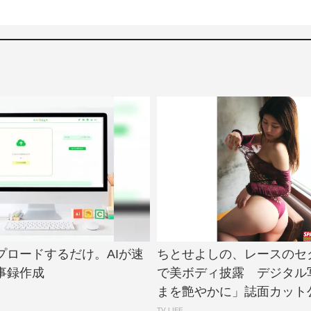
プロードするだけ。AIが速
ちとせよしの、レースのセ
事録作成
で美ボディ披露 デジタル
まを艶やかに」誌面カット公開 
TV LIFE