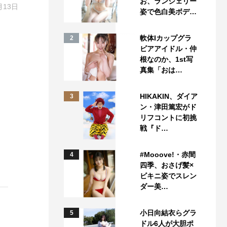
お、ランジェリー
月13日
姿で色白美ボデ…
軟体Iカップグラ
2
ビアアイドル・仲
根なのか、1st写
真集「おは…
HIKAKIN、ダイア
3
ン・津田篤宏がド
リフコントに初挑
戦『ド…
#Mooove!・赤間
4
四季、おさげ髪×
ビキニ姿でスレン
ダー美…
小日向結衣らグラ
5
ドル6人が大胆ポ