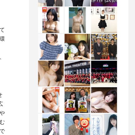
て
環
、
せ
広
や
む
で