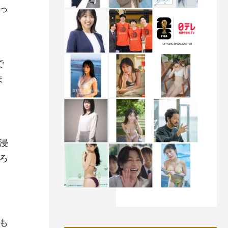
っ
で
ま
浸
ろ
も