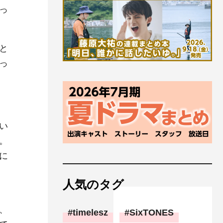
っ
と
っ
い
。
に
人気のタグ
、
timelesz
SixTONES