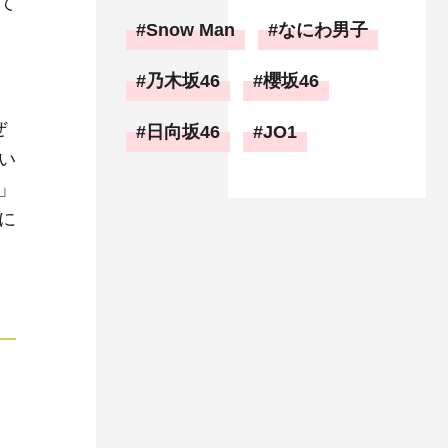
て
Snow Man
なにわ男子
乃木坂46
櫻坂46
ぜ
日向坂46
JO1
い
」
に