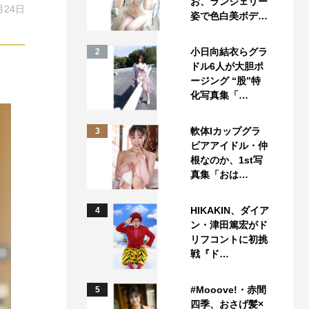
お、ランジェリー
月24日
姿で色白美ボデ…
小日向結衣らグラ
2
ドル6人が大胆ポ
ージング “股”特
化写真集「…
軟体Iカップグラ
3
ビアアイドル・仲
根なのか、1st写
真集「おは…
HIKAKIN、ダイア
4
ン・津田篤宏がド
リフコントに初挑
戦『ド…
#Mooove!・赤間
5
四季、おさげ髪×