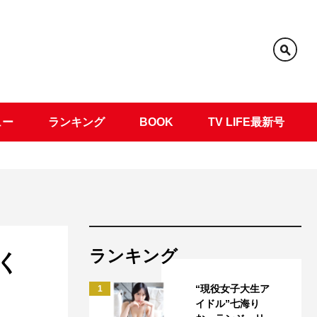
ュー
ランキング
BOOK
TV LIFE最新号
ランキング
く
“現役女子大生ア
1
イドル”七海り