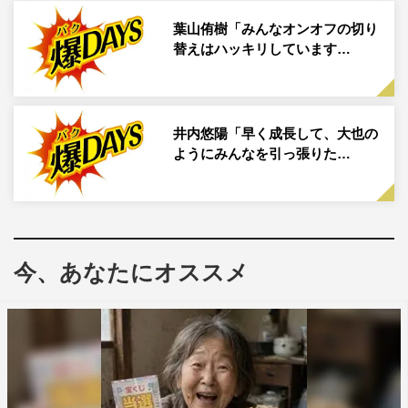
ョンを受けようと思ったきっかけは？
葉山侑樹「みんなオンオフの切り
きっと多くの男の子が一度は夢見たことがあると思うので
替えはハッキリしています…
すが、僕自身小さな頃にスーパー戦隊を観ていて、いつか
出られたらいいなと思っていたんです。なので、芸能活動
を始めてからほぼ毎年スーパー戦隊のオーディションを受
井内悠陽「早く成長して、大也の
けていて。2年前には『暴太郎戦隊ドンブラザーズ』に若
ようにみんなを引っ張りた…
者役で出演させていただき、もちろんうれしかったのです
が、ヒーロー役ではなかった悔しさもあり、いつかヒーロ
ーを演じたいという思いがより強くなって…。そこで今回
はより台本を読み込んだり、周囲の方々に相談するなど、
今、あなたにオススメ
以前よりも準備を積み重ねてオーディションに臨みまし
た。