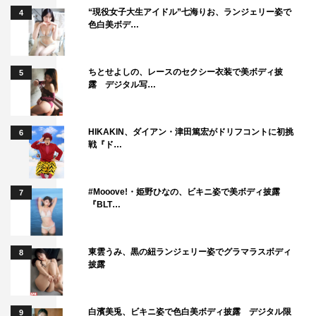
“現役女子大生アイドル”七海りお、ランジェリー姿で
4
色白美ボデ…
番組情報
『爆上戦隊ブンブンジャー』
ちとせよしの、レースのセクシー衣装で美ボディ披
5
テレビ朝日系
露 デジタル写…
毎週日曜 午前
9
時
30
分～
10
時
HIKAKIN、ダイアン・津田篤宏がドリフコントに初挑
6
番組公式
HP
：
https://www.tv-asahi.co.jp/boonboom/
戦『ド…
#Mooove!・姫野ひなの、ビキニ姿で美ボディ披露
7
『BLT…
東雲うみ、黒の紐ランジェリー姿でグラマラスボディ
爆上戦隊ブンブンジャー
相馬理
8
披露
白濱美兎、ビキニ姿で色白美ボディ披露 デジタル限
9