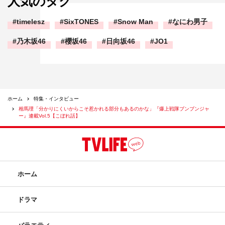
人気のタグ
timelesz
SixTONES
Snow Man
なにわ男子
乃木坂46
櫻坂46
日向坂46
JO1
ホーム
特集・インタビュー
相馬理「分かりにくいからこそ惹かれる部分もあるのかな」『爆上戦隊ブンブンジャ
ー』連載Vol.5【こぼれ話】
ホーム
ドラマ