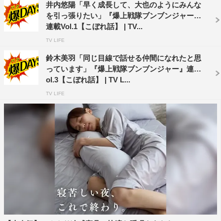
井内悠陽「早く成長して、大也のようにみんな
らハテナがたくさん浮かんだのですが、後からじわじわと
を引っ張りたい」『爆上戦隊ブンブンジャー』
うれしさが押し寄せてきましたね。
連載Vol.1【こぼれ話】 | TV...
◆相馬さんはメインキャストの中で最年長ですが、現場の
TV LIFE
雰囲気をどのように感じていますか？ また、最年長とし
鈴木美羽「同じ目線で話せる仲間になれたと思
っています」『爆上戦隊ブンブンジャー』連載V
て心がけていることはありますか？
ol.3【こぼれ話】 | TV L...
話数を重ねるごとにどんどん団結力が高まり、コミュニケ
TV LIFE
ーションもたくさん取るようになりました。撮影の合間も
みんなでご飯を食べたり、遊びに行ったりと本当に仲良く
やっていて、日々楽しく進められています。ただ、僕が最
年長だからといって何かやっていることはないかもしれま
せん…（笑）。というのも（井内）悠陽君と（齋藤）璃佑
君はまだ
19
歳なのですが、僕がその立場だった場合に上の
人が怖かったら萎縮しちゃうので、自由にやってもらいた
いなと思って。なので個人的な考えですが、その方がみん
なやりやすいかなと考え、いつも一緒にはしゃいでいます