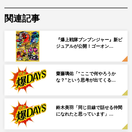
蕃役の相馬理さん。ご自身とは全く違うというミステリア
スな玄蕃の役どころや演じる上で感じていること、印象深
関連記事
いシーンなどを語ってくれました。こちらでは、誌面に収
まりきらなかったエピソードを紹介します！
『爆上戦隊ブンブンジャー』新ビ
ジュアルが公開！ゴーオン…
◆演じる玄蕃の魅力に思う部分は？
ひとつ挙げるのであれば、素性が見えないところです。観
ている方にも「この人、何考えてるんだろう？」とか「こ
齋藤璃佑「“ここで何やろうか
な？”という思考が出てくる…
の人、どんな人なんだろう？」と考えていただけるよう
な、興味を引くことのできるキャラクターなのかなと。分
かりやすいキャラクターももちろん魅力的なのですが、分
かりにくいからこそ惹かれる部分もあるのかなと思ってい
鈴木美羽「同じ目線で話せる仲間
ます。
になれたと思っています」…
◆相馬さんが『爆上戦隊ブンブンジャー』のオーディシ