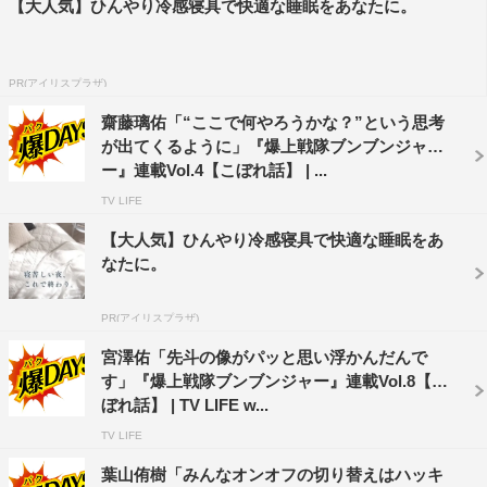
【大人気】ひんやり冷感寝具で快適な睡眠をあなたに。
（笑）。
PR(アイリスプラザ)
齋藤璃佑「“ここで何やろうかな？”という思考
が出てくるように」『爆上戦隊ブンブンジャ
ー』連載Vol.4【こぼれ話】 | ...
TV LIFE
【大人気】ひんやり冷感寝具で快適な睡眠をあ
なたに。
PR(アイリスプラザ)
宮澤佑「先斗の像がパッと思い浮かんだんで
『爆上戦隊ブンブンジャー』©テレビ朝日・東映AG・東映
す」『爆上戦隊ブンブンジャー』連載Vol.8【こ
ぼれ話】 | TV LIFE w...
PROFILE
TV LIFE
葉山侑樹「みんなオンオフの切り替えはハッキ
相馬理