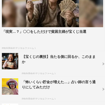
「現実…？」〇〇をしただけで貧困主婦が宝くじ当選
PR(合同会社デジタルファーム )
『爆上戦隊ブンブンジャー』©テレビ朝日・東映AG・東映
【宝くじの裏技】当たる側に回るか、このまま
◆それを経て、合格の連絡を聞いた時の状況は？
か
事務所に広告の撮影という体で呼ばれ、スタッフさんから
PR(合同会社デジタルファーム )
「『ブンブンジャー』の出演決まりました！」と告げられ
たのですが、最初はドッキリかなと（笑）。というのもオ
「怖いくらい貯金が増えた…」占い師の言う通
りにしてみただけ
ーディションが終わってから結構時間がたっていたので、
「もしかしたらダメだったのかな…」とも思っていたんで
PR(合同会社デジタルファーム )
す。なのでそれも相まって、最初はうれしさよりも驚きか