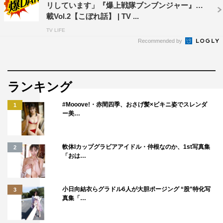
リしています」『爆上戦隊ブンブンジャー』連
●そうま・さとる…
1996
年
10
月
23
日生まれ。静岡県出身。
載Vol.2【こぼれ話】 | TV ...
YouTuber
グループ「真夜中の
12
時」のメンバー。『あざ
TV LIFE
とくて何が悪いの？』『美しい彼』などに出演。
Recommended by
バクアゲ11（5月12日放送）あらすじ
ランキング
https://www.youtube.com/watch?v=cIhOLriXOHU
#Mooove!・赤間四季、おさげ髪×ビキニ姿でスレンダ
1
大也（井内悠陽）が、ある人の元へ“ブンレッド”を届ける
ー美…
ことになった。ミッションの依頼者は、大也が届け屋を始
めるきっかけになった男だ。その頃、街では新たな苦魔獣
軟体Iカップグラビアアイドル・仲根なのか、1st写真集
2
が大暴れしていて、謎の改造隊長が初登場し…って一体ど
「おは…
ちら様!?
小日向結衣らグラドル6人が大胆ポージング “股”特化写
3
真集「…