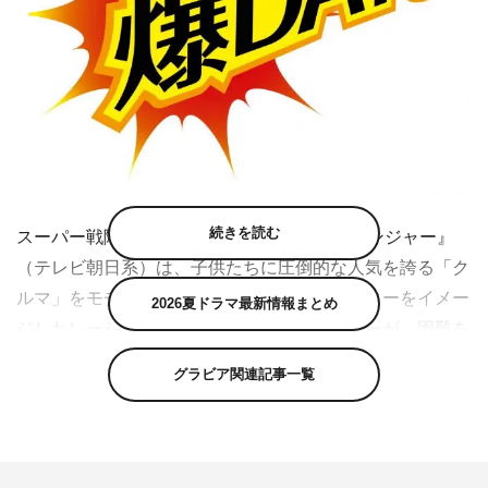
続きを読む
スーパー戦隊第
48
作となる『爆上戦隊ブンブンジャー』
（テレビ朝日系）は、子供たちに圧倒的な人気を誇る「ク
ルマ」をモチーフに、タイヤやスピードメーターをイメー
2026夏ドラマ最新情報まとめ
ジしたレーシングスーツに身を包んだヒーローが、困難を
知恵と技術で乗り越えていく物語。新しい時代を爆アゲ
グラビア関連記事一覧
る、大胆不敵で前向きなヒーローたちの活躍を描く。
TV LIFE
にて掲載中のキャスト連載「爆
DAYS
」第
5
回（
10
号／
5
月
8
日発売）に登場するのは、ブンオレンジ／振騎玄