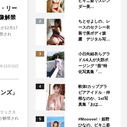
ビキニ姿でスレン
ダー美…
ヌ・リー
像解禁
ちとせよしの、レ
2
ースのセクシー衣
12月17
装で美ボディ披
禁され
露 デジタル写…
小日向結衣らグラ
3
ドル6人が大胆ポ
ージング “股”特
1年10月15日
化写真集「…
軟体Iカップグラ
4
ョンズ」
ビアアイドル・仲
根なのか、1st写
真集「おは…
トリックス
編が解禁され
#Mooove!・姫野
5
ひなの、ビキニ姿