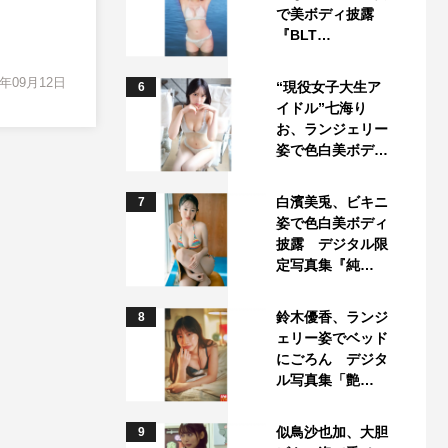
で美ボディ披露
『BLT…
1年09月12日
“現役女子大生ア
6
イドル”七海り
お、ランジェリー
姿で色白美ボデ…
白濱美兎、ビキニ
7
姿で色白美ボディ
披露 デジタル限
定写真集『純…
鈴木優香、ランジ
8
ェリー姿でベッド
にごろん デジタ
ル写真集「艶…
似鳥沙也加、大胆
9