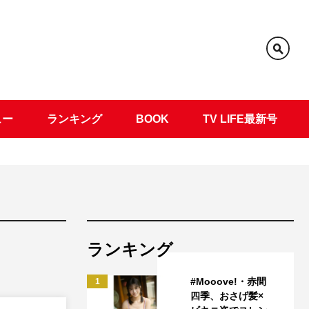
ュー
ランキング
BOOK
TV LIFE最新号
ランキング
#Mooove!・赤間
1
四季、おさげ髪×