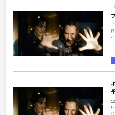
「
日
た
1
レ
た