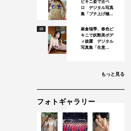
ビキニ姿で舌ペ
ロ デジタル写真
集「ブチ上げ極…
麻倉瑞季、春色ビ
10
キニで妖艶美ボデ
ィ披露 デジタル
写真集「生意…
もっと見る
フォトギャラリー