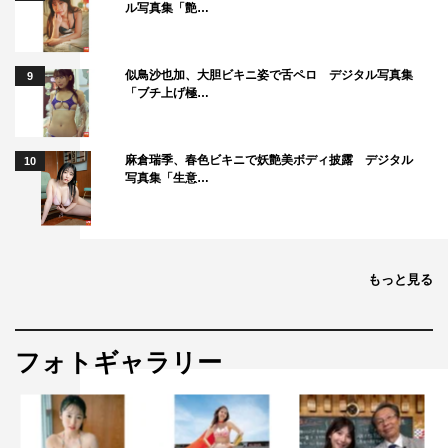
ル写真集「艶…
似鳥沙也加、大胆ビキニ姿で舌ペロ デジタル写真集
9
「ブチ上げ極…
麻倉瑞季、春色ビキニで妖艶美ボディ披露 デジタル
10
写真集「生意…
もっと見る
フォトギャラリー