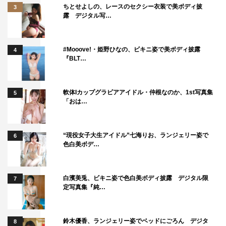
ちとせよしの、レースのセクシー衣装で美ボディ披
3
露 デジタル写…
#Mooove!・姫野ひなの、ビキニ姿で美ボディ披露
4
『BLT…
軟体Iカップグラビアアイドル・仲根なのか、1st写真集
5
「おは…
“現役女子大生アイドル”七海りお、ランジェリー姿で
6
色白美ボデ…
白濱美兎、ビキニ姿で色白美ボディ披露 デジタル限
7
定写真集『純…
鈴木優香、ランジェリー姿でベッドにごろん デジタ
8