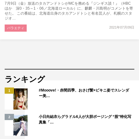
7月9日（金）放送のタカアンドトシがMCを務める『ジンギス談！』（HBC
ほか 深0・35～1・06／北海道ローカル）に、麒麟・川島明がコメントを寄
せた。 この番組は、北海道出身のタカアンドトシと有名芸人が、札幌のスタ
ジオ…
2021年07月09日
バラエティ
ランキング
#Mooove!・赤間四季、おさげ髪×ビキニ姿でスレンダ
1
ー美…
小日向結衣らグラドル6人が大胆ポージング “股”特化写
2
真集「…