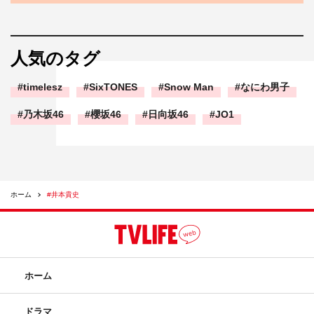
人気のタグ
timelesz
SixTONES
Snow Man
なにわ男子
乃木坂46
櫻坂46
日向坂46
JO1
ホーム
#井本貴史
ホーム
ドラマ