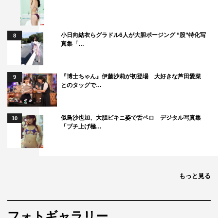
小日向結衣らグラドル6人が大胆ポージング “股”特化写
8
真集「…
『博士ちゃん』伊藤沙莉が初登場 大好きな芦田愛菜
9
とのタッグで…
似鳥沙也加、大胆ビキニ姿で舌ペロ デジタル写真集
10
「ブチ上げ極…
もっと見る
フォトギャラリー