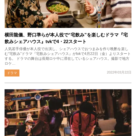
横田龍儀、野口準らが本人役で“宅飲み”を楽しむドラマ『宅
飲みシェアハウス』tvkで4・22スタート
人気若手俳優が本人役で出演し、シェアハウスでおつまみを作り晩酌を楽し
む“宅飲み”ドラマ『宅飲みシェアハウス』がtvkで4月22日（金）よりスタート
する。 ドラマの舞台は長期ロケ中に滞在しているシェアハウス。撮影で地方
ロケ…
2022年03月22日
ドラマ