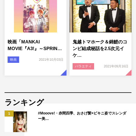
映画「MANKAI
鬼越トマホーク＆錦鯉のコ
MOVIE『A3!』～SPRIN…
ンビ結成秘話を2.5次元イ
ケ…
映画
2021年10月03日
バラエティ
2021年09月16日
ランキング
#Mooove!・赤間四季、おさげ髪×ビキニ姿でスレンダ
1
ー美…