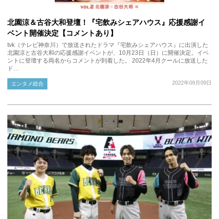
北園涼＆古谷大和登壇！『宅飲みシェアハウス』応援感謝イ
ベント開催決定【コメントあり】
tvk（テレビ神奈川）で放送されたドラマ『宅飲みシェアハウス』に出演した
北園涼と古谷大和の応援感謝イベントが、10月23日（日）に開催決定。イベ
ントに登壇する両名からコメントが到着した。 2022年4月クールに放送した
ド…
2022年09月09日
エンタメ総合