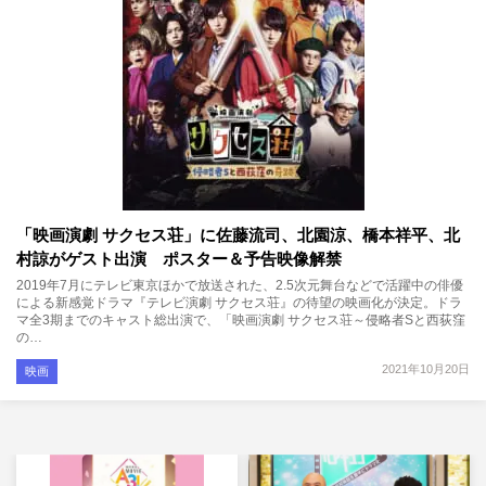
「映画演劇 サクセス荘」に佐藤流司、北園涼、橋本祥平、北
村諒がゲスト出演 ポスター＆予告映像解禁
2019年7月にテレビ東京ほかで放送された、2.5次元舞台などで活躍中の俳優
による新感覚ドラマ『テレビ演劇 サクセス荘』の待望の映画化が決定。ドラ
マ全3期までのキャスト総出演で、「映画演劇 サクセス荘～侵略者Sと西荻窪
の…
2021年10月20日
映画