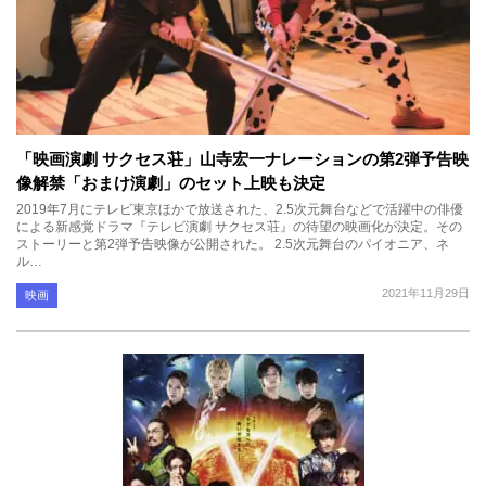
「映画演劇 サクセス荘」山寺宏一ナレーションの第2弾予告映
像解禁「おまけ演劇」のセット上映も決定
2019年7月にテレビ東京ほかで放送された、2.5次元舞台などで活躍中の俳優
による新感覚ドラマ『テレビ演劇 サクセス荘』の待望の映画化が決定。その
ストーリーと第2弾予告映像が公開された。 2.5次元舞台のパイオニア、ネ
ル…
2021年11月29日
映画