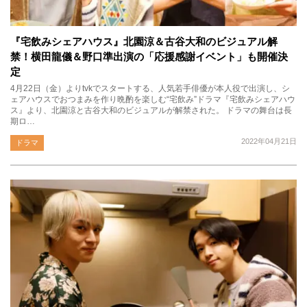
『宅飲みシェアハウス』北園涼＆古谷大和のビジュアル解
禁！横田龍儀＆野口準出演の「応援感謝イベント」も開催決
定
4月22日（金）よりtvkでスタートする、人気若手俳優が本人役で出演し、シ
ェアハウスでおつまみを作り晩酌を楽しむ“宅飲み”ドラマ『宅飲みシェアハウ
ス』より、北園涼と古谷大和のビジュアルが解禁された。 ドラマの舞台は長
期ロ…
2022年04月21日
ドラマ