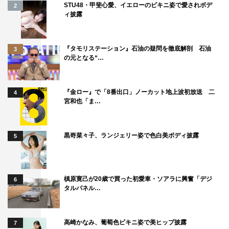
STU48・甲斐心愛、イエローのビキニ姿で愛されボデ
2
ィ披露
『タモリステーション』石油の疑問を徹底解剖 石油
3
の元となる“…
『金ロー』で「8番出口」ノーカット地上波初放送 二
4
宮和也「ま…
黒嵜菜々子、ランジェリー姿で色白美ボディ披露
5
槙原寛己が20歳で買った初愛車・ソアラに興奮「デジ
6
タルパネル…
高崎かなみ、葡萄色ビキニ姿で美ヒップ披露
7