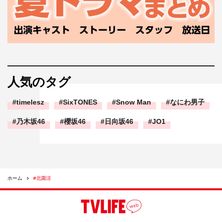
人気のタグ
timelesz
SixTONES
Snow Man
なにわ男子
乃木坂46
櫻坂46
日向坂46
JO1
ホーム
#北園涼