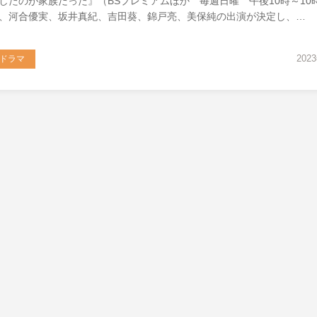
したのが家族だった』（BSプレミアムほか 毎週日曜 午後10時～10時
、河合優実、坂井真紀、吉田葵、錦戸亮、美保純の出演が決定し、…
202
ドラマ