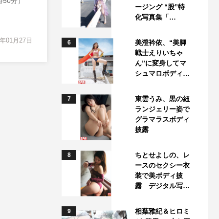
50分）
ージング “股”特
化写真集「…
3年01月27日
美澄衿依、“美脚
6
戦士えりいちゃ
ん”に変身してマ
シュマロボディ…
東雲うみ、黒の紐
7
ランジェリー姿で
グラマラスボディ
披露
ちとせよしの、レ
8
ースのセクシー衣
装で美ボディ披
露 デジタル写…
相葉雅紀＆ヒロミ
9