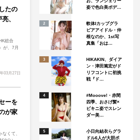
お、ランジェリー
姿で色白美ボデ…
したの
戸亮、
軟体Iカップグラ
2
ビアアイドル・仲
根なのか、1st写
NHK総合
真集「おは…
時）が、7月
HIKAKIN、ダイア
3
ン・津田篤宏がド
リフコントに初挑
4年03月27日
戦『ド…
#Mooove!・赤間
4
セーを
四季、おさげ髪×
ビキニ姿でスレン
のが家
ダー美…
小日向結衣らグラ
5
ゃなくて、
ドル6人が大胆ポ