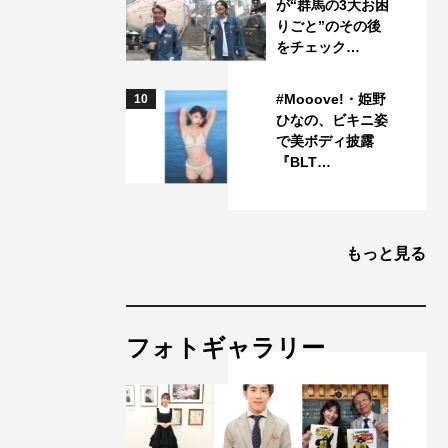
が“群馬の3大お困
りごと”のその後
をチェック…
#Mooove!・姫野
10
ひなの、ビキニ姿
で美ボディ披露
『BLT…
もっと見る
フォトギャラリー