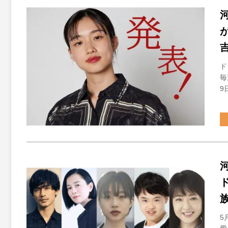
ド
毎
9
5