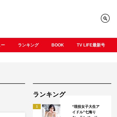
ュー
ランキング
BOOK
TV LIFE最新号
ランキング
“現役女子大生ア
1
イドル”七海り