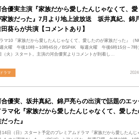
河合優実主演『家族だから愛したんじゃなくて、愛
が家族だった』7月より地上波放送 坂井真紀、錦
吉田葵らが共演【コメントあり】
ラマ10『家族だから愛したんじゃなくて、愛したのが家族だった』（
週火曜 午後10時～10時45分／BSP4K 毎週火曜 午後6時15分～7
日（火）スタート。主演の河合優実よりコメントが到着し…
202
ドラマ
河合優実、坂井真紀、錦戸亮らの出演で話題のエッ
ドラマ化『家族だから愛したんじゃなくて、愛した
族だった』
月14日（日）スタート予定のプレミアムドラマ『家族だから愛したんじ