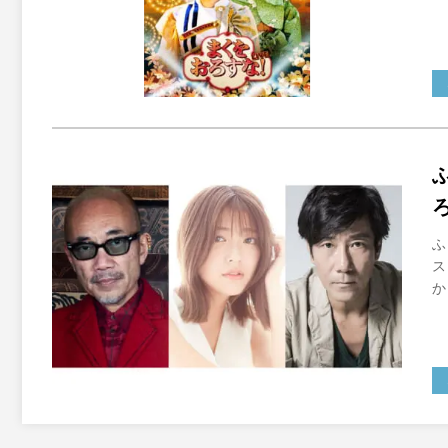
ふ
ス
か