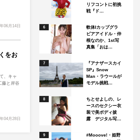
リフコントに初挑
戦『ド…
2年06月14日
軟体Iカップグラ
6
ビアアイドル・仲
根なのか、1st写
真集「おは…
くをお
『アナザースカイ
7
SP』Snow
て、キャ
Man・ラウールが
モデル挑戦…
工藤と岸谷
ちとせよしの、レ
8
ースのセクシー衣
装で美ボディ披
2年04月28日
露 デジタル写…
#Mooove!・姫野
9