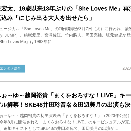
宏太、19歳以来13年ぶりの「She Loves Me」
気込み「にじみ出る大人を出せたら」
ュージカル「She Loves Me」の制作発表が3月7日（火）に行われ、薮宏
ay! JUMP）、綺咲愛里、宮澤佐江、竹内將人、岡田亮輔、坂元健児が
She Loves Me」は1963年に…
202
エンタメ総合
ふぉ～ゆ～越岡裕貴「まくをおろすな！LIVE」キ
アル解禁！SKE48井田玲音名＆田辺美月の出演も決
ぉ～ゆ～・越岡裕貴の初主演映画「まくをおろすな！」（2023年公開
今年8月に開催される「まくをおろすな！LIVE」のキービジュアルが完
、追加キャストとしてSKE48の井田玲音名、田辺美月の出演が…