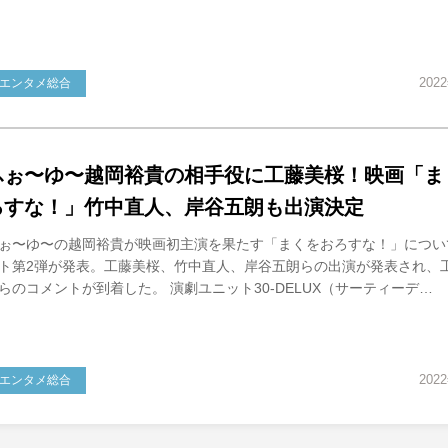
202
エンタメ総合
ふぉ〜ゆ〜越岡裕貴の相手役に工藤美桜！映画「ま
ろすな！」竹中直人、岸谷五朗も出演決定
ぉ〜ゆ〜の越岡裕貴が映画初主演を果たす「まくをおろすな！」につい
ト第2弾が発表。工藤美桜、竹中直人、岸谷五朗らの出演が発表され、
らのコメントが到着した。 演劇ユニット30-DELUX（サーティーデ…
202
エンタメ総合