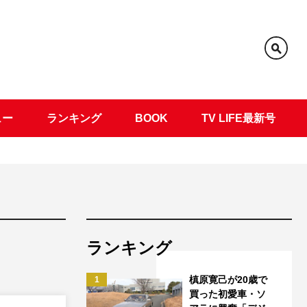
ュー
ランキング
BOOK
TV LIFE最新号
ランキング
槙原寛己が20歳で
1
買った初愛車・ソ