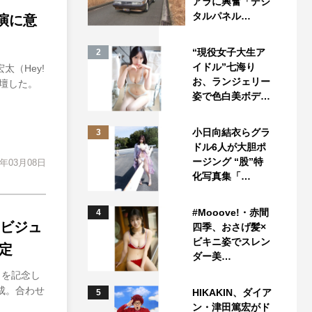
アラに興奮「デジ
タルパネル…
再演に意
“現役女子大生ア
2
イドル”七海り
太（Hey!
お、ランジェリー
登壇した。
姿で色白美ボデ…
小日向結衣らグラ
3
ドル6人が大胆ポ
ージング “股”特
3年03月08日
化写真集「…
#Mooove!・赤間
4
ービジュ
四季、おさげ髪×
ビキニ姿でスレン
定
ダー美…
）を記念し
成。合わせ
HIKAKIN、ダイア
5
ン・津田篤宏がド