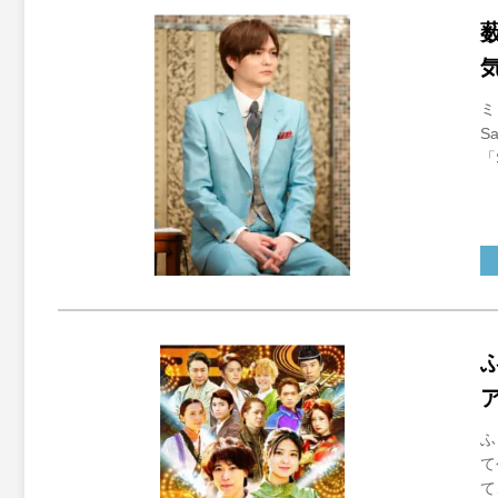
薮
ミ
S
「
ふ
て
て