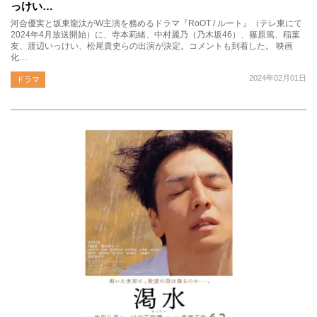
っけい…
河合優実と坂東龍汰がW主演を務めるドラマ『RoOT / ルート』（テレ東にて
2024年4月放送開始）に、寺本莉緒、中村麗乃（乃木坂46）、篠原篤、稲葉
友、渡辺いっけい、松尾貴史らの出演が決定。コメントも到着した。 映画
化…
2024年02月01日
ドラマ