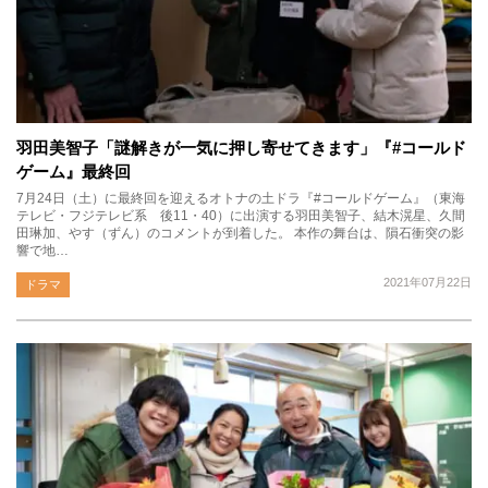
羽田美智子「謎解きが一気に押し寄せてきます」『#コールド
ゲーム』最終回
7月24日（土）に最終回を迎えるオトナの土ドラ『#コールドゲーム』（東海
テレビ・フジテレビ系 後11・40）に出演する羽田美智子、結木滉星、久間
田琳加、やす（ずん）のコメントが到着した。 本作の舞台は、隕石衝突の影
響で地…
2021年07月22日
ドラマ