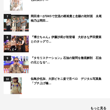
岡田准一がSNSで交流の梶裕貴と念願の初対面 永尾
7
柚乃は岡田…
『博士ちゃん』伊藤沙莉が初登場 大好きな芦田愛菜
8
とのタッグで…
『タモリステーション』石油の疑問を徹底解剖 石油
9
の元となる“…
似鳥沙也加、大胆ビキニ姿で舌ペロ デジタル写真集
10
「ブチ上げ極…
もっと見る