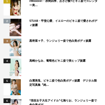
#Mooove!・赤間四季、おさげ髪×ビキニ姿でスレンダ
1
ー美…
STU48・甲斐心愛、イエローのビキニ姿で愛されボデ
2
ィ披露
黒嵜菜々子、ランジェリー姿で色白美ボディ披露
3
高崎かなみ、葡萄色ビキニ姿で美ヒップ披露
4
白濱美兎、ビキニ姿で色白美ボディ披露 デジタル限
5
定写真集『純…
“現役女子大生アイドル”七海りお、ランジェリー姿で
6
色白美ボデ…