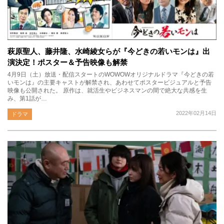
萩原聖人、藤井隆、水崎綾女らが『今どきの若いモンは』出
演決定！ポスター＆予告映像も解禁
4月9日（土）放送・配信スタートのWOWOWオリジナルドラマ『今どきの若
いモンは』の主要キャストが解禁され、あわせてポスタービジュアルと予告
映像も公開された。 原作は、就活生やビジネスマンの間で絶大な共感を生
み、第1話が…
2022年02月14日
ドラマ