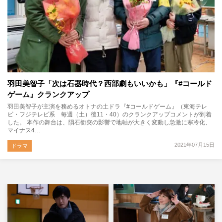
羽田美智子「次は石器時代？西部劇もいいかも」『#コールド
ゲーム』クランクアップ
羽田美智子が主演を務めるオトナの土ドラ『#コールドゲーム』（東海テレ
ビ・フジテレビ系 毎週（土）後11・40）のクランクアップコメントが到着
した。 本作の舞台は、隕石衝突の影響で地軸が大きく変動し急激に寒冷化、
マイナス4…
2021年07月15日
ドラマ