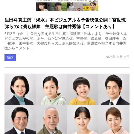
生田斗真主演「渇水」本ビジュアル＆予告映像公開！宮世琉
弥らの出演も解禁 主題歌は向井秀徳【コメントあり】
6月2日（金）に公開を迎える生田斗真主演映画「渇水」より、予告映像＆本
ビジュアルが公開。また、新たに宮世琉弥、吉澤健、篠原篤、柴田理恵、森
下能幸、田中要次、大鶴義丹らの出演も解禁され、主題歌を担当する向井秀
徳からコメント…
2023年04月05日
映画