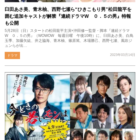
臼田あさ美、青木柚、西野七瀬ら“ひきこもり男”松田龍平を
囲む追加キャストが解禁『連続ドラマW ０．５の男』特報
も公開
5月28日（日）スタートの松田龍平主演×沖田修一監督・脚本『連続ドラマ
W ０．５の男』（WOWOW 毎週日曜 午後10時）に、臼田あさ美、白鳥
玉季、加藤矢紘、井之脇海、青木柚、篠原篤、木場勝己、西野七瀬、風吹ジ
ュンらが出…
2023年03月14日
ドラマ