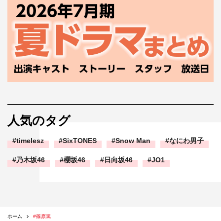
人気のタグ
timelesz
SixTONES
Snow Man
なにわ男子
乃木坂46
櫻坂46
日向坂46
JO1
ホーム
#篠原篤