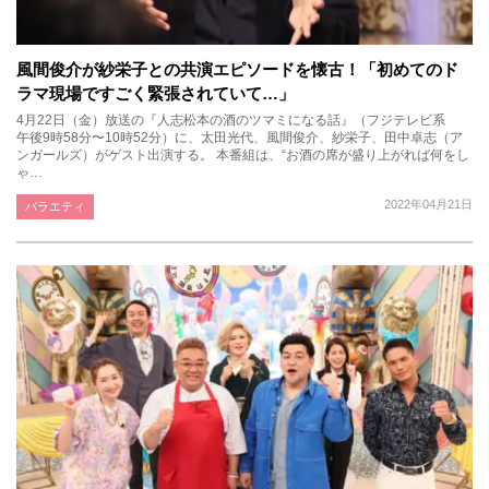
風間俊介が紗栄子との共演エピソードを懐古！「初めてのド
ラマ現場ですごく緊張されていて…」
4月22日（金）放送の『人志松本の酒のツマミになる話』（フジテレビ系
午後9時58分〜10時52分）に、太田光代、風間俊介、紗栄子、田中卓志（ア
ンガールズ）がゲスト出演する。 本番組は、“お酒の席が盛り上がれば何をし
ゃ…
2022年04月21日
バラエティ