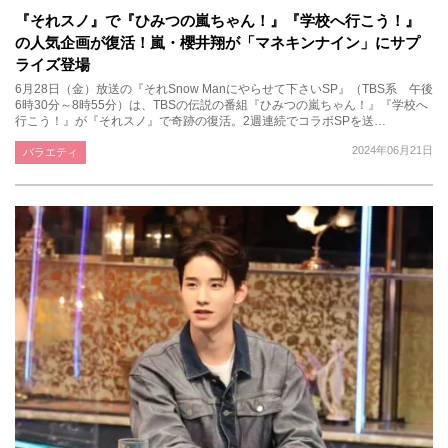
『それスノ』で『ひみつの嵐ちゃん！』『学校へ行こう！』
の人気企画が復活！嵐・櫻井翔が「マネキンナイン」にサプ
ライズ登場
6月28日（金）放送の『それSnow Manにやらせて下さいSP』（TBS系 午後
6時30分～8時55分）は、TBSの伝説の番組『ひみつの嵐ちゃん！』『学校へ
行こう！』が『それスノ』で奇跡の復活。2週連続でコラボSPを送…
2024年06月21日
バラエティ