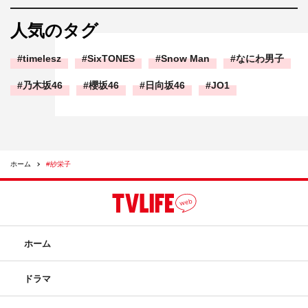
人気のタグ
timelesz
SixTONES
Snow Man
なにわ男子
乃木坂46
櫻坂46
日向坂46
JO1
ホーム
#紗栄子
ホーム
ドラマ