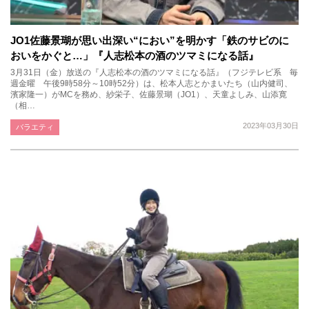
JO1佐藤景瑚が思い出深い“におい”を明かす「鉄のサビのに
おいをかぐと…」『人志松本の酒のツマミになる話』
3月31日（金）放送の『人志松本の酒のツマミになる話』（フジテレビ系 毎
週金曜 午後9時58分～10時52分）は、松本人志とかまいたち（山内健司、
濱家隆一）がMCを務め、紗栄子、佐藤景瑚（JO1）、天童よしみ、山添寛
（相…
2023年03月30日
バラエティ