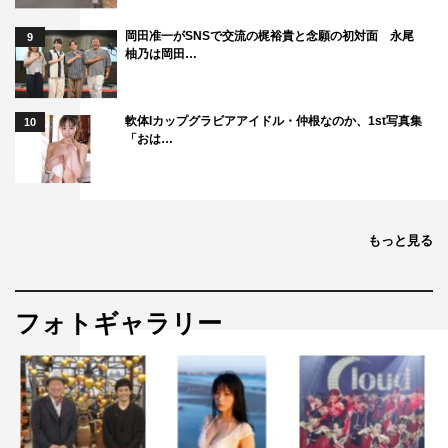
岡田准一がSNSで交流の梶裕貴と念願の初対面 永尾
9
柚乃は岡田…
軟体Iカップグラビアアイドル・仲根なのか、1st写真集
10
「おは…
もっと見る
フォトギャラリー