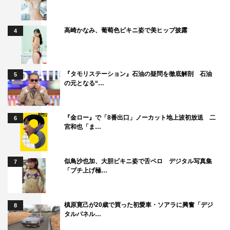
高崎かなみ、葡萄色ビキニ姿で美ヒップ披露
4
『タモリステーション』石油の疑問を徹底解剖 石油
5
の元となる“…
『金ロー』で「8番出口」ノーカット地上波初放送 二
6
宮和也「ま…
似鳥沙也加、大胆ビキニ姿で舌ペロ デジタル写真集
7
「ブチ上げ極…
槙原寛己が20歳で買った初愛車・ソアラに興奮「デジ
8
タルパネル…