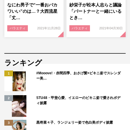
なにわ男子で“一番おバカ
紗栄子が松本人志らと議論
ワいい”のは…？大西流星
「パートナーと一緒にいる
「丈…
とき…
バラエティ
2021年11月28日
バラエティ
2021年04月30日
ランキング
#Mooove!・赤間四季、おさげ髪×ビキニ姿でスレンダ
1
ー美…
STU48・甲斐心愛、イエローのビキニ姿で愛されボデ
2
ィ披露
黒嵜菜々子、ランジェリー姿で色白美ボディ披露
3