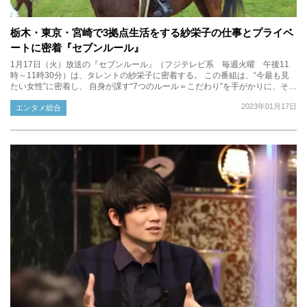
栃木・東京・宮崎で3拠点生活をする紗栄子の仕事とプライベ
ートに密着『セブンルール』
1月17日（火）放送の『セブンルール』（フジテレビ系 毎週火曜 午後11
時～11時30分）は、タレントの紗栄子に密着する。 この番組は、“今最も見
たい女性”に密着し、 自身が課す“7つのルール＝こだわり”を手がかりに、そ…
2023年01月17日
エンタメ総合