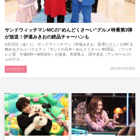
サンドウィッチマンMCの“めんどくさ〜い”グルメ特番第3弾
が放送！伊達みきおの絶品チャーハンも
4月22日（金）に、サンドウィッチマン（伊達みきお、富澤たけし）がMCを
務めるグルメバラエティ『サンドの日本一めんどくさ〜い料理店』（フジテ
レビ系 午後8時〜9時58分）が放送。市原隼人、田中卓志（アンガールズ）
らのゲス…
2022年04月20日
バラエティ