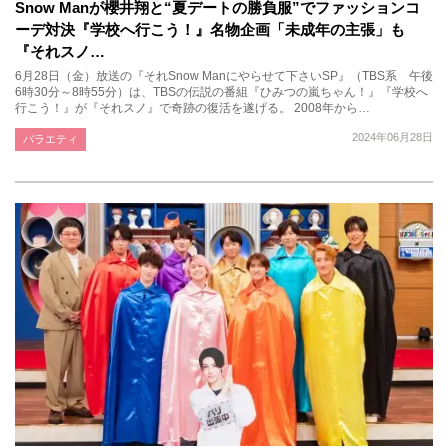
Snow Manが櫻井翔と“夏デートの勝負服”でファッションコ
ーデ対決『学校へ行こう！』名物企画「未成年の主張」も
『それスノ…
6月28日（金）放送の『それSnow Manにやらせて下さいSP』（TBS系 午後
6時30分～8時55分）は、TBSの伝説の番組『ひみつの嵐ちゃん！』『学校へ
行こう！』が『それスノ』で奇跡の復活を遂げる。 2008年から…
2024年06月28日
バラエティ