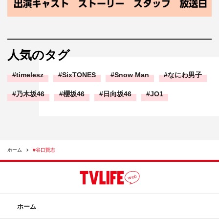
人気のタグ
timelesz
SixTONES
Snow Man
なにわ男子
乃木坂46
櫻坂46
日向坂46
JO1
ホーム
#谷口賢志
ホーム