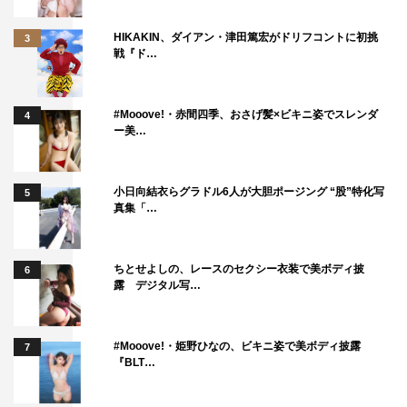
HIKAKIN、ダイアン・津田篤宏がドリフコントに初挑
3
戦『ド…
#Mooove!・赤間四季、おさげ髪×ビキニ姿でスレンダ
4
ー美…
小日向結衣らグラドル6人が大胆ポージング “股”特化写
5
真集「…
ちとせよしの、レースのセクシー衣装で美ボディ披
6
露 デジタル写…
#Mooove!・姫野ひなの、ビキニ姿で美ボディ披露
7
『BLT…