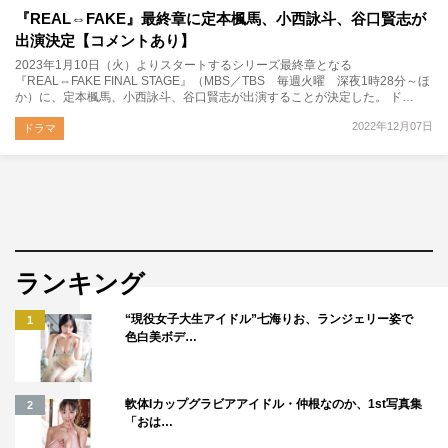
『REAL⇔FAKE』最終章に定本楓馬、小西詠斗、谷口賢志が
出演決定【コメントあり】
2023年1月10日（火）よりスタートするシリーズ最終章となる
『REAL⇔FAKE FINAL STAGE』（MBS／TBS 毎週火曜 深夜1時28分～ほ
か）に、定本楓馬、小西詠斗、谷口賢志が出演することが決定した。 ド…
2022年12月07日
ドラマ
ランキング
“現役女子大生アイドル”七海りお、ランジェリー姿で
1
色白美ボデ…
軟体Iカップグラビアアイドル・仲根なのか、1st写真集
2
「おは…