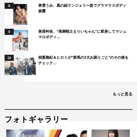
東雲うみ、黒の紐ランジェリー姿でグラマラスボディ
8
披露
美澄衿依、“美脚戦士えりいちゃん”に変身してマシュ
9
マロボディ…
相葉雅紀＆ヒロミが“群馬の3大お困りごと”のその後を
10
チェック…
もっと見る
フォトギャラリー