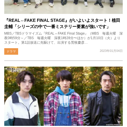
『REAL⇔FAKE FINAL STAGE』がいよいよスタート！植田
圭輔「シリーズの中で一番ミステリー要素が強いです」
MBS／TBSドラマイズム『REAL⇔FAKE Final Stage』（MBS 毎週火曜 深
夜0時59分～／TBS 毎週火曜 深夜1時28分〜ほか）が1月10日（火）より
スタート。第1話放送に先駆けて、出演する荒牧慶彦…
2023年01月04日
ドラマ