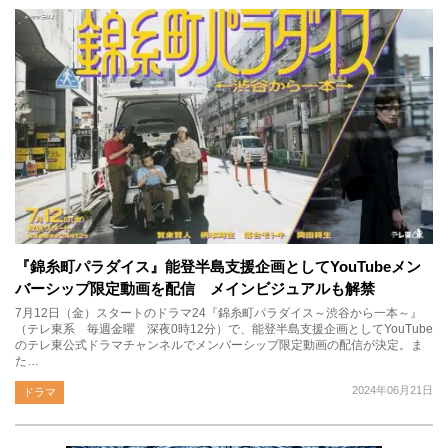
『錦糸町パラダイス』能登半島支援企画としてYouTubeメン
バーシップ限定動画を配信 メインビジュアルも解禁
7月12日（金）スタートのドラマ24『錦糸町パラダイス～渋谷から一本～』
（テレ東系 毎週金曜 深夜0時12分）で、能登半島支援企画としてYouTube
のテレ東公式ドラマチャンネルでメンバーシップ限定動画の配信が決定。ま
た…
2024年06月21日
ドラマ