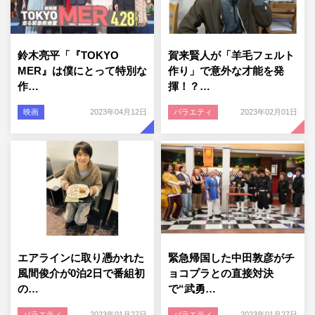
鈴木亮平「『TOKYO
賀来賢人が「羊毛フェルト
MER』は僕にとって特別な
作り」で意外な才能を発
作…
揮！？…
映画
2023年04月12日
バラエティ
2023年02月01日
エアラインに取り憑かれた
緊急帰国した中田敦彦がチ
風間俊介が0泊2日で番組初
ョコプラとの直接対決
の…
で“武勇…
バラエティ
2023年01月27日
バラエティ
2023年01月27日