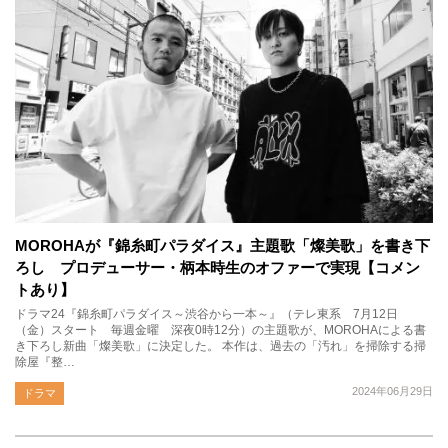
MOROHAが『錦糸町パラダイス』主題歌「燦美歌」を書き下
ろし プロデューサー・柄本時生のオファーで実現【コメン
トあり】
ドラマ24『錦糸町パラダイス～渋谷から一本～』（テレ東系 7月12日
（金）スタート 毎週金曜 深夜0時12分）の主題歌が、MOROHAによる書
き下ろし新曲「燦美歌」に決定した。 本作は、過去の「汚れ」を掃除する掃
除屋『整…
2024年06月29日
ドラマ