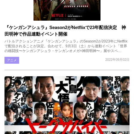
『ケンガンアシュラ』Season2がNetflixで23年配信決定 神
田明神で作品連動イベント開催
バトルアクションアニメ『ケンガンアシュラ』のSeason2が2023年にNetflix
で配信されることが決定。合わせて、9月3日（土）から連動イベント「世界
の格闘技〜ケンガンアシュラ・ケンガンオメガ×神⽥明神〜」展やスペ…
2022年09月02日
アニメ