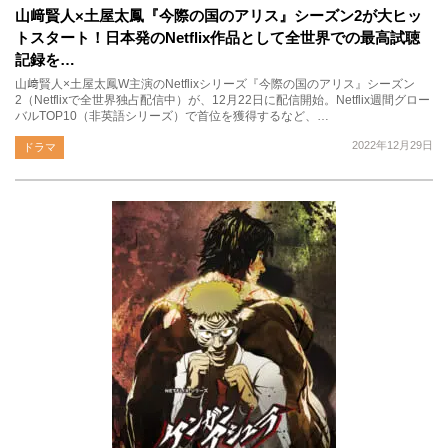
山﨑賢人×土屋太鳳『今際の国のアリス』シーズン2が大ヒッ
トスタート！日本発のNetflix作品として全世界での最高試聴
記録を…
山﨑賢人×土屋太鳳W主演のNetflixシリーズ『今際の国のアリス』シーズン
2（Netflixで全世界独占配信中）が、12月22日に配信開始。Netflix週間グロー
バルTOP10（非英語シリーズ）で首位を獲得するなど、…
2022年12月29日
ドラマ