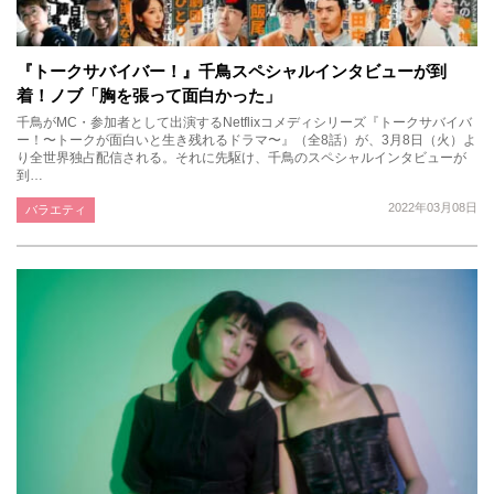
『トークサバイバー！』千鳥スペシャルインタビューが到
着！ノブ「胸を張って面白かった」
千鳥がMC・参加者として出演するNetflixコメディシリーズ『トークサバイバ
ー！〜トークが面白いと生き残れるドラマ〜』（全8話）が、3月8日（火）よ
り全世界独占配信される。それに先駆け、千鳥のスペシャルインタビューが
到…
2022年03月08日
バラエティ