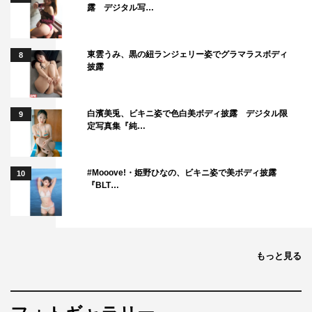
露 デジタル写…
東雲うみ、黒の紐ランジェリー姿でグラマラスボディ
8
披露
白濱美兎、ビキニ姿で色白美ボディ披露 デジタル限
9
定写真集『純…
#Mooove!・姫野ひなの、ビキニ姿で美ボディ披露
10
『BLT…
もっと見る