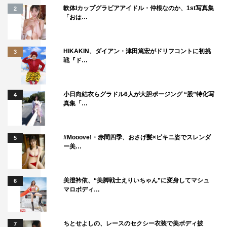
軟体Iカップグラビアアイドル・仲根なのか、1st写真集
2
「おは…
HIKAKIN、ダイアン・津田篤宏がドリフコントに初挑
3
戦『ド…
小日向結衣らグラドル6人が大胆ポージング “股”特化写
4
真集「…
#Mooove!・赤間四季、おさげ髪×ビキニ姿でスレンダ
5
ー美…
美澄衿依、“美脚戦士えりいちゃん”に変身してマシュ
6
マロボディ…
ちとせよしの、レースのセクシー衣装で美ボディ披
7