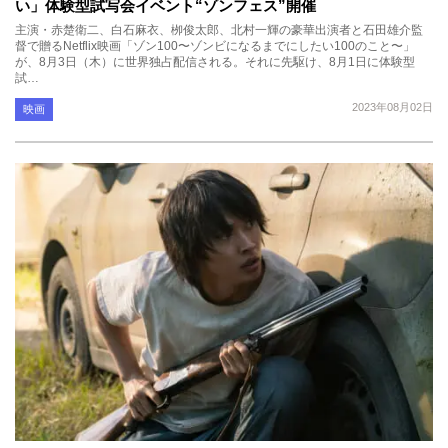
い」体験型試写会イベント“ゾンフェス”開催
主演・赤楚衛二、白石麻衣、栁俊太郎、北村一輝の豪華出演者と石田雄介監
督で贈るNetflix映画「ゾン100〜ゾンビになるまでにしたい100のこと〜」
が、8月3日（木）に世界独占配信される。それに先駆け、8月1日に体験型
試…
2023年08月02日
映画