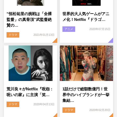
“恒松祐里の挑戦は「全裸
世界的大人気ゲームがアニ
監督」の真骨頂”武監督絶
メ化！Netflix『ドラゴ…
賛の…
アニメ
2020年07月15日
ドラマ
2021年01月13日
荒川良々がNetflix『呪怨：
1話だけで総額数億円！世
呪いの家』に主演「笑…
界中のハイブランドが一挙
集結…
ドラマ
2020年04月13日
ドラマ
2020年02月20日