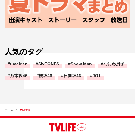
人気のタグ
timelesz
SixTONES
Snow Man
なにわ男子
乃木坂46
櫻坂46
日向坂46
JO1
#Netflix
ホーム