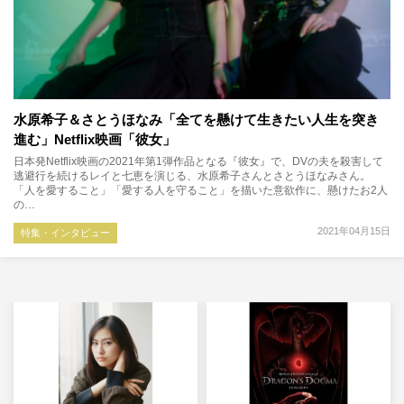
水原希子＆さとうほなみ「全てを懸けて生きたい人生を突き
進む」Netflix映画「彼女」
日本発Netflix映画の2021年第1弾作品となる『彼女』で、DVの夫を殺害して
逃避行を続けるレイと七恵を演じる、水原希子さんとさとうほなみさん。
「人を愛すること」「愛する人を守ること」を描いた意欲作に、懸けたお2人
の…
2021年04月15日
特集・インタビュー