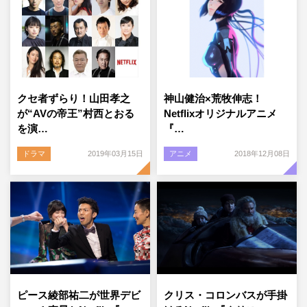
クセ者ずらり！山田孝之
神山健治×荒牧伸志！
が“AVの帝王”村西とおる
Netflixオリジナルアニメ
を演…
『…
ドラマ
2019年03月15日
アニメ
2018年12月08日
ピース綾部祐二が世界デビ
クリス・コロンバスが手掛