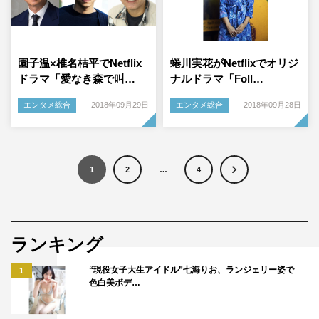
園子温×椎名桔平でNetflix
蜷川実花がNetflixでオリジ
ドラマ「愛なき森で叫…
ナルドラマ「Foll…
エンタメ総合
2018年09月29日
エンタメ総合
2018年09月28日
1
2
…
4
ランキング
“現役女子大生アイドル”七海りお、ランジェリー姿で
1
色白美ボデ…