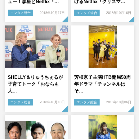
ュー！森星とNetflix『…
けるNetflix『クリスマ…
エンタメ総合
2018年10月17日
エンタメ総合
2018年10月16日
SHELLY＆りゅうちぇるが
芳根京子主演HTB開局50周
子育てトーク「おならも
年ドラマ「チャンネルは
大…
そ…
エンタメ総合
2018年10月10日
エンタメ総合
2018年10月06日