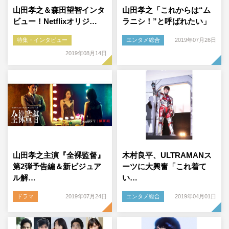
山田孝之＆森田望智インタ
山田孝之「これからは“ム
ビュー！Netflixオリジ…
ラニシ！”と呼ばれたい」
特集・インタビュー
エンタメ総合
2019年07月26日
2019年08月14日
山田孝之主演『全裸監督』
木村良平、ULTRAMANス
第2弾予告編＆新ビジュア
ーツに大興奮「これ着て
ル解…
い…
ドラマ
2019年07月24日
エンタメ総合
2019年04月01日