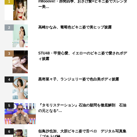
#Mooove!・赤間四季、おさげ髪×ビキニ姿でスレンダ
1
ー美…
高崎かなみ、葡萄色ビキニ姿で美ヒップ披露
2
STU48・甲斐心愛、イエローのビキニ姿で愛されボデ
3
ィ披露
黒嵜菜々子、ランジェリー姿で色白美ボディ披露
4
『タモリステーション』石油の疑問を徹底解剖 石油
5
の元となる“…
似鳥沙也加、大胆ビキニ姿で舌ペロ デジタル写真集
6
「ブチ上げ極…