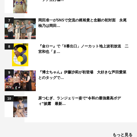
岡田准一がSNSで交流の梶裕貴と念願の初対面 永尾
7
柚乃は岡田…
『金ロー』で「8番出口」ノーカット地上波初放送 二
8
宮和也「ま…
『博士ちゃん』伊藤沙莉が初登場 大好きな芦田愛菜
9
とのタッグで…
原つむぎ、ランジェリー姿で“令和の最強最高ボデ
10
ィ”披露 最新…
もっと見る