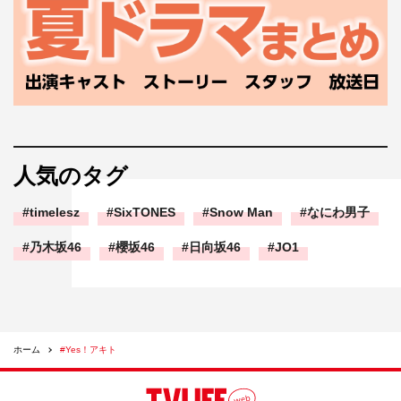
人気のタグ
timelesz
SixTONES
Snow Man
なにわ男子
乃木坂46
櫻坂46
日向坂46
JO1
ホーム
#Yes！アキト