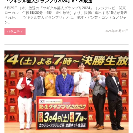
『ツギクル芸人グランプリ2024』6・29放送
6月29日（木）放送の『ツギクル芸人グランプリ2024』（フジテレビ 関東
ローカル 午後1時30分～4時 ※生放送）より、決勝に進出する15組が発表
された。 『ツギクル芸人グランプリ』とは、漫才・ピン芸・コントなどジャ
ン…
2024年06月15日
バラエティ