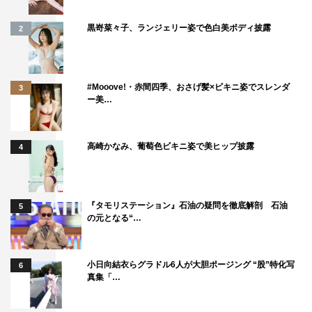
黒嵜菜々子、ランジェリー姿で色白美ボディ披露
2
#Mooove!・赤間四季、おさげ髪×ビキニ姿でスレンダ
3
ー美…
高崎かなみ、葡萄色ビキニ姿で美ヒップ披露
4
『タモリステーション』石油の疑問を徹底解剖 石油
5
の元となる“…
小日向結衣らグラドル6人が大胆ポージング “股”特化写
6
真集「…