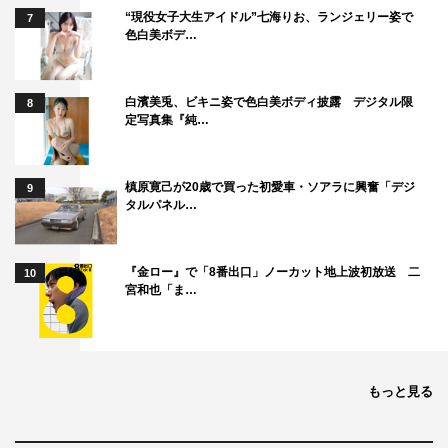
“現役女子大生アイドル”七海りお、ランジェリー姿で
7
色白美ボデ…
白濱美兎、ビキニ姿で色白美ボディ披露 デジタル限
8
定写真集『純…
槙原寛己が20歳で買った初愛車・ソアラに興奮「デジ
9
タルパネル…
『金ロー』で「8番出口」ノーカット地上波初放送 二
10
宮和也「ま…
もっと見る