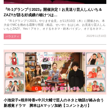
『R-1グランプリ2023』開催決定！お見送り芸人しんいち＆
ZAZYが語る好成績の秘けつは…
「『R-1グランプリ2023』やります会見」が11月10日（木）に開催され、本
大会でMCを務める霜降り明星（粗品、せいや）をはじめ、お見送り芸人しん
いちとZAZY、Yes！アキト、オドるキネマ・鈴木バイダン、オドるキネマ…
2022年11月10日
バラエティ
小池栄子×桜井玲香×中川大輔で芸人のネタと物語が絡み合う
新感覚ドラマ 脚本はAマッソ加納【コメントあり】