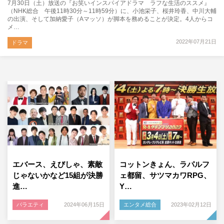
7月30日（土）放送の『お笑いインスパイアドラマ ラフな生活のススメ』
（NHK総合 午後11時30分～11時59分）に、小池栄子、桜井玲香、中川大輔
の出演、そして加納愛子（Aマッソ）が脚本を務めることが決定。4人からコ
メ…
2022年07月21日
ドラマ
エバース、えびしゃ、素敵
コットンきょん、ラパルフ
じゃないかなど15組が決勝
ェ都留、サツマカワRPG、
進…
Y…
バラエティ
2024年06月15日
エンタメ総合
2023年02月12日