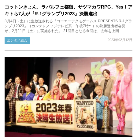
コットンきょん、ラパルフェ都留、サツマカワRPG、Yes！ア
キトら7人が『R-1グランプリ2023』決勝進出
3月4日（土）に生放送される『コーエーテクモゲームス PRESENTS R-1グラ
ンプリ2023』（カンテレ／フジテレビ系 午後7時〜）の決勝進出者会見
が、2月11日（土）に実施された。 21回目となる今回は、去年を上回…
2023年02月12日
エンタメ総合