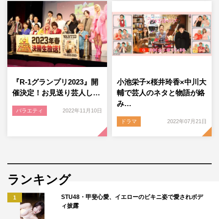
『R-1グランプリ2023』開
小池栄子×桜井玲香×中川大
催決定！お見送り芸人し…
輔で芸人のネタと物語が絡
み…
バラエティ
2022年11月10日
ドラマ
2022年07月21日
ランキング
STU48・甲斐心愛、イエローのビキニ姿で愛されボデ
1
ィ披露