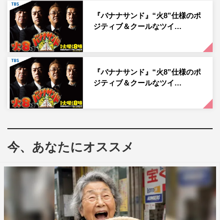
れているということで、スタジオではキャンペーン大使か
『バナナサンド』“火8”仕様のポ
ら木村、日村、安住アナ、東大王チームから猪俣大輝と新
ジティブ＆クールなツイ…
メンバーの勝田りおが昆虫食にチャレンジする。
ほかにも、環境、貧困といったテーマを掘り下げ、SDGs
に理解を深め、日常生活でのアクションにつながるような
『バナナサンド』“火8”仕様のポ
さまざまな深掘りクイズが出題される。
ジティブ＆クールなツイ…
『東大王SP』
TBSほか
2021年4月28日（水）後7・00～9・00
今、あなたにオススメ
この記事の写真