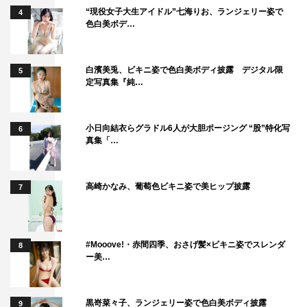
“現役女子大生アイドル”七海りお、ランジェリー姿で
4
色白美ボデ…
白濱美兎、ビキニ姿で色白美ボディ披露 デジタル限
5
定写真集『純…
小日向結衣らグラドル6人が大胆ポージング “股”特化写
6
真集「…
高崎かなみ、葡萄色ビキニ姿で美ヒップ披露
7
#Mooove!・赤間四季、おさげ髪×ビキニ姿でスレンダ
8
ー美…
黒嵜菜々子、ランジェリー姿で色白美ボディ披露
9