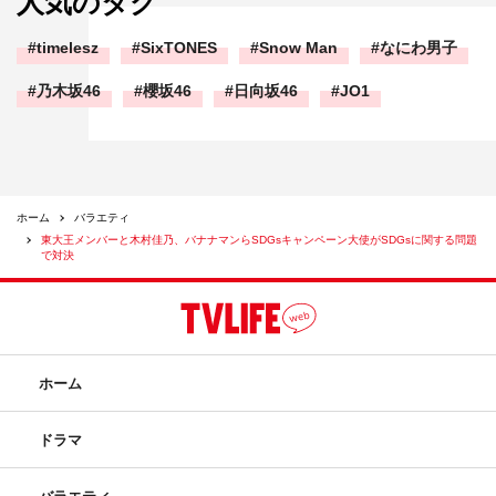
人気のタグ
timelesz
SixTONES
Snow Man
なにわ男子
乃木坂46
櫻坂46
日向坂46
JO1
ホーム
バラエティ
東大王メンバーと木村佳乃、バナナマンらSDGsキャンペーン大使がSDGsに関する問題
で対決
ホーム
ドラマ