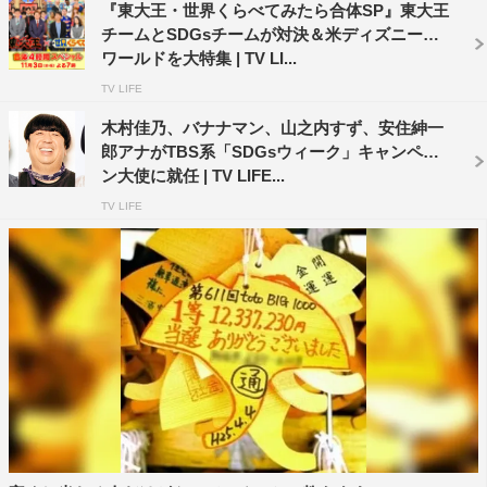
『東大王・世界くらべてみたら合体SP』東大王
チームとSDGsチームが対決＆米ディズニー・
ワールドを大特集 | TV LI...
TV LIFE
木村佳乃、バナナマン、山之内すず、安住紳一
郎アナがTBS系「SDGsウィーク」キャンペー
ン大使に就任 | TV LIFE...
TV LIFE