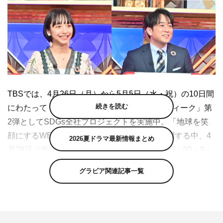
TBSでは、4月26日（月）から5月5日（水・祝）の10日間
続きを読む
にわたって「SDGs（持続可能な開発目標）ウィーク」第
2弾としてSDGs全社プロジェクトを実施中。「地球を笑
顔にするWEEK」と題してキャンペーンを展開する中、4
2026夏ドラマ最新情報まとめ
月28日（水）の『東大王SP』（TBSほか 後7・00～9・
00）では、17問でSDGsの全てが分かる2時間スペシャル
グラビア関連記事一覧
を放送する。
東大王チームは1軍2軍関係なく、フルメンバーが代わる代
わる参戦（砂川信哉は学業のため欠席）。対するSDGsチ