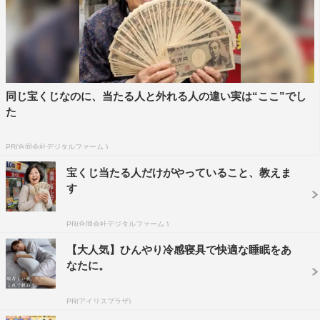
©TBS
同じ宝くじなのに、当たる人と外れる人の違い実は“ここ”でし
た
バナナマン
山之内すず
日村勇紀
PR(合同会社デジタルファーム )
木村佳乃
設楽統
宝くじ当たる人だけがやっていること、教えま
す
PR(合同会社デジタルファーム )
【大人気】ひんやり冷感寝具で快適な睡眠をあ
なたに。
PR(アイリスプラザ)