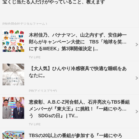
宝くじ当たる人だけがやっていること、教えます
PR(合同会社デジタルファーム )
木村佳乃、バナナマン、山之内すず、安住紳一
郎らがキャンペーン大使に TBS「地球を笑顔
にするWEEK」第3弾開催決定 |...
TV LIFE
【大人気】ひんやり冷感寝具で快適な睡眠をあ
なたに。
PR(アイリスプラザ)
恵俊彰、A.B.C-Z河合郁人、石井亮次らTBS番組
メンバーが『東大王』に挑戦！『一緒にやろ
う SDGsの日』 | TV...
TV LIFE
TBSの20以上の番組が参加する『一緒にやろ