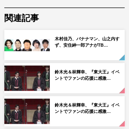
ームのメンバーは、SDGsウィークのキャンペーン大使を
務める木村佳乃、バナナマン（設楽統、日村勇紀）、山之
関連記事
内すず、安住紳一郎TBSアナウンサー、そして17人のTBS
アナウンサーたち。伊沢拓司から出題されるSDGsに関す
る17問で対決する。
木村佳乃、バナナマン、山之内す
ず、安住紳一郎アナがTB…
問題は、SDGsがより良い世界を実現するために目指して
いる17のゴール（目標）から1問ずつ出題される。東大王
チームは正解者1人につき20ポイント、SDGsチームは正
解者1人につき10ポイントが与えられ、チーム全員が正解
鈴木光＆林輝幸、『東大王』イベ
ントでファンの応援に感激…
するとポイントが倍に。総合得点が高いチームが優勝とな
る。
今回のキャンペーンのテーマは「やってみようよ、
鈴木光＆林輝幸、『東大王』イベ
SDGs」。17の目標の一つである「飢餓をゼロに」に関す
ントでファンの応援に感激…
る問題では、3大栄養素の一つであるタンパク質の不足に
注目。栄養価の高さと環境への優しさから昆虫食が期待さ