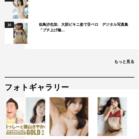
似鳥沙也加、大胆ビキニ姿で舌ペロ デジタル写真集
10
「ブチ上げ極…
もっと見る
フォトギャラリー