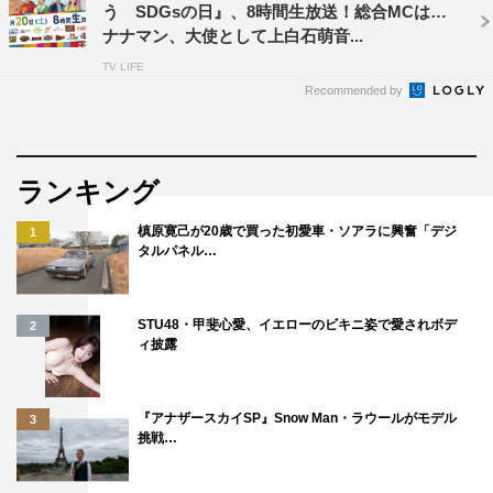
う SDGsの日』、8時間生放送！総合MCはバ
ナナマン、大使として上白石萌音...
TV LIFE
Recommended by
ランキング
槙原寛己が20歳で買った初愛車・ソアラに興奮「デジ
1
タルパネル…
STU48・甲斐心愛、イエローのビキニ姿で愛されボデ
2
ィ披露
『アナザースカイSP』Snow Man・ラウールがモデル
3
挑戦…