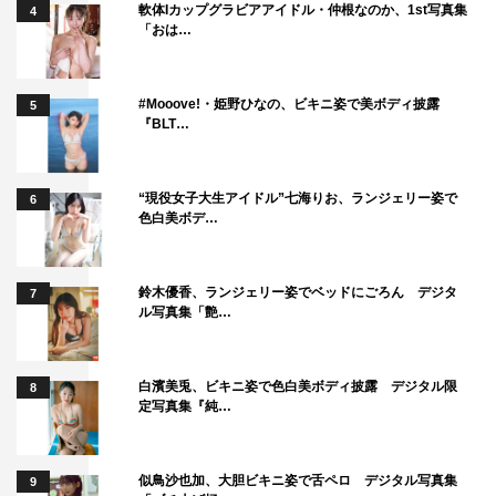
軟体Iカップグラビアアイドル・仲根なのか、1st写真集
4
「おは…
#Mooove!・姫野ひなの、ビキニ姿で美ボディ披露
5
『BLT…
“現役女子大生アイドル”七海りお、ランジェリー姿で
6
色白美ボデ…
鈴木優香、ランジェリー姿でベッドにごろん デジタ
7
ル写真集「艶…
白濱美兎、ビキニ姿で色白美ボディ披露 デジタル限
8
定写真集『純…
似鳥沙也加、大胆ビキニ姿で舌ペロ デジタル写真集
9