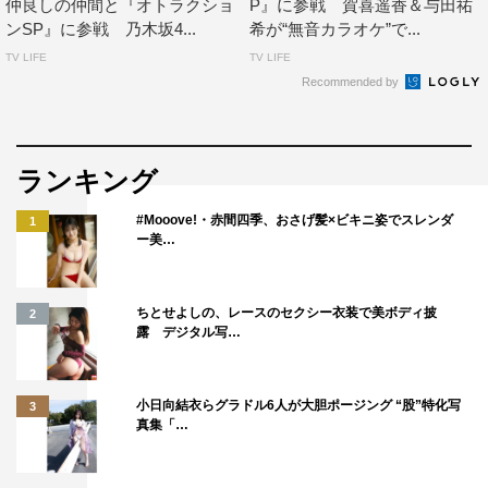
仲良しの仲間と『オトラクショ
P』に参戦 賀喜遥香＆与田祐
ンSP』に参戦 乃木坂4...
希が“無音カラオケ”で...
TV LIFE
TV LIFE
Recommended by
ランキング
#Mooove!・赤間四季、おさげ髪×ビキニ姿でスレンダ
1
ー美…
ちとせよしの、レースのセクシー衣装で美ボディ披
2
露 デジタル写…
小日向結衣らグラドル6人が大胆ポージング “股”特化写
3
真集「…