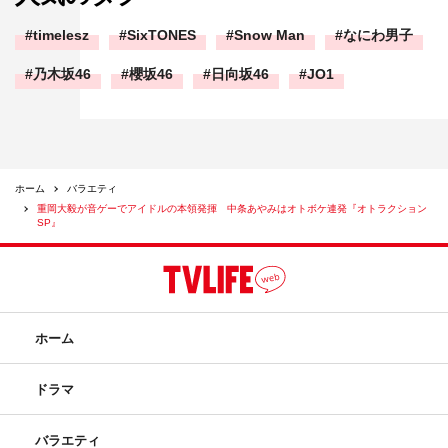
timelesz
SixTONES
Snow Man
なにわ男子
乃木坂46
櫻坂46
日向坂46
JO1
ホーム
バラエティ
重岡大毅が音ゲーでアイドルの本領発揮 中条あやみはオトボケ連発『オトラクション
SP』
ホーム
ドラマ
バラエティ