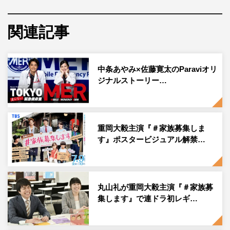
定番アトラクション「リズミンタッチ」は、クイズ要素が
関連記事
加わってパワーアップ。人気ソングのリズムに合わせて、
画面上に浮かび上がる1から6の数字をタイミングよくタッ
チし、ヒントを開いてクイズに答えていく。
中条あやみ×佐藤寛太のParaviオリ
ジナルストーリー…
日曜劇場チームからは賀来、中条、火曜ドラマチームから
は二階堂、眞栄田、金曜ドラマチームからは重岡、岸井が
挑戦。二階堂＆賀来がノリノリでぴょんぴょん飛び跳ね
る。さらに、重岡がアイドルとしての本領を発揮し、リズ
重岡大毅主演『＃家族募集しま
す』ポスタービジュアル解禁…
ムに乗りながらキレキレの動きを見せる。
大人気企画「ピッタシンガー」は、途中で無音になるカラ
オケで、サビの最後のフレーズをピッタリのタイミングで
丸山礼が重岡大毅主演『＃家族募
歌えるかを競う。賀来はウルフルズの楽曲で挑戦。中条は
集します』で連ドラ初レギ…
山口百恵の楽曲で、めったに見られない熱唱を披露する。
そして、小手の歌唱で「新キャラ」が誕生する。