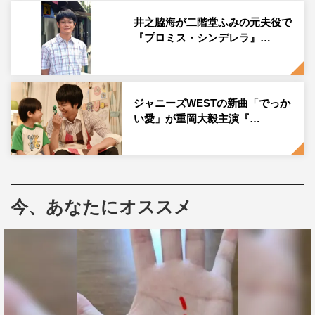
新企画「メロディアレンジャー」では、YouTubeで話題の
井之脇海が二階堂ふみの元夫役で
『プロミス・シンデレラ』…
ピアニスト・ハラミちゃんが、人気曲に別の有名曲をMIX
して演奏。隠れた曲を聞き出せるかを競う。日曜劇場チー
ムの鈴木が音を上げる中、共演する中条が果敢に挑戦する
も、オトボケを連発する。
ジャニーズWESTの新曲「でっか
い愛」が重岡大毅主演『…
さらに、出演者の解答を確認する役の粗品に、キング西川
貴教とせいやが大ブーイングするひと幕も。
ファイナルステージの「マヂカルボイス」では、鈴木が
「ようやく僕にも輝ける場所が！」と大ハッスル。秘めた
今、あなたにオススメ
才能を発揮する。しかし、日曜劇場チーム全員が崩れ落ち
るとんでもない出来事が起こる。
勝利したチームには、ドラマの撮影現場に、音までおいし
い究極のご馳走“オトグルメ弁当”50食が差し入れられる。
果たしてオトグルメを獲得するのはどのチームなのか。