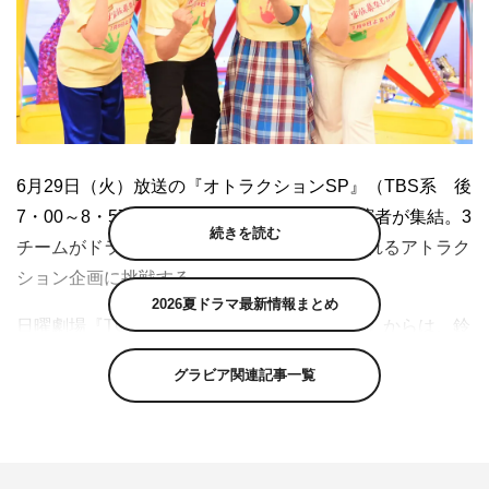
6月29日（火）放送の『オトラクションSP』（TBS系 後
7・00～8・57）は、TBS7月期3ドラマの出演者が集結。3
続きを読む
チームがドラマ対抗で、リズム＆音感が問われるアトラク
ション企画に挑戦する。
2026夏ドラマ最新情報まとめ
日曜劇場『TOKYO MER～走る緊急救命室～』からは、鈴
木亮平、賀来賢人、中条あやみ、小手伸也が登場。火曜ド
グラビア関連記事一覧
ラマ『プロミス・シンデレラ』からは、二階堂ふみ、眞栄
田郷敦、松井玲奈、井之脇海。金曜ドラマ『＃家族募集し
ます』からは、重岡大毅（ジャニーズWEST）、木村文
乃、岸井ゆきの、丸山礼が参戦する。