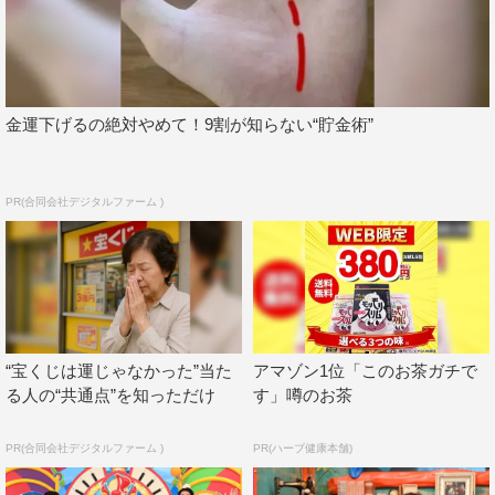
『オトラクションSP』
TBS系
2021年6月29日（火）後7・00～8・57
金運下げるの絶対やめて！9割が知らない“貯金術”
＜MC＞
西川貴教、霜降り明星（粗品・せいや）
PR(合同会社デジタルファーム )
＜日曜劇場『TOKYO MER～走る緊急救命室～』チーム＞
鈴木亮平、賀来賢人、中条あやみ、小手伸也
＜火曜ドラマ『プロミス・シンデレラ』チーム＞
二階堂ふみ、眞栄田郷敦、松井玲奈、井之脇海
“宝くじは運じゃなかった”当た
アマゾン1位「このお茶ガチで
＜金曜ドラマ『＃家族募集します』チーム＞
る人の“共通点”を知っただけ
す」噂のお茶
重岡大毅（ジャニーズWEST）、木村文乃、岸井ゆきの、
丸山礼
PR(合同会社デジタルファーム )
PR(ハーブ健康本舗)