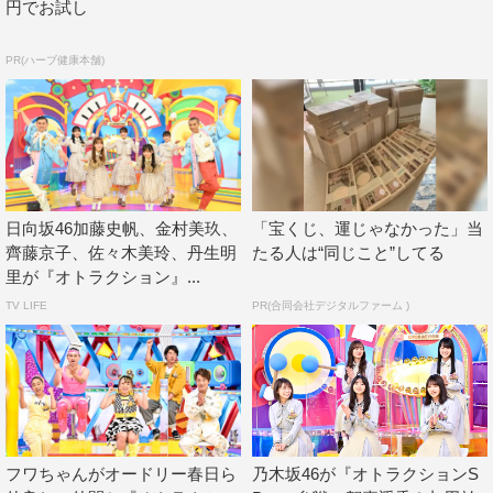
円でお試し
プロミス・シンデレラ
中条あやみ
PR(ハーブ健康本舗)
丸山礼
二階堂ふみ
井之脇海
小手伸也
岸井ゆきの
木村文乃
松井玲奈
眞栄田郷敦
西川貴教
日向坂46加藤史帆、金村美玖、
「宝くじ、運じゃなかった」当
齊藤京子、佐々木美玲、丹生明
たる人は“同じこと”してる
賀来賢人
重岡大毅
鈴木亮平
里が『オトラクション』...
TV LIFE
PR(合同会社デジタルファーム )
霜降り明星
フワちゃんがオードリー春日ら
乃木坂46が『オトラクションS