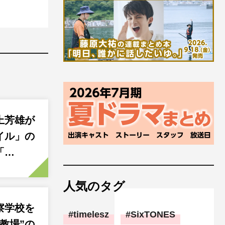
上芳雄が
イル」の
「…
人気のタグ
察学校を
timelesz
SixTONES
教場”の