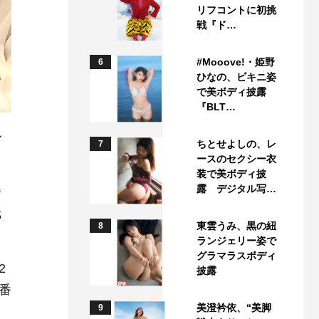
リフコントに初挑
戦『ド…
#Mooove!・姫野
6
ひなの、ビキニ姿
で美ボディ披露
『BLT…
ル
ちとせよしの、レ
7
ースのセクシー衣
装で美ボディ披
露 デジタル写…
番
哉
東雲うみ、黒の紐
8
ランジェリー姿で
グラマラスボディ
2
披露
番
美澄衿依、“美脚
9