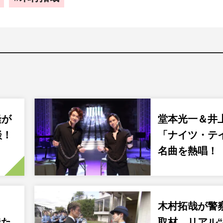
隆が
堂本光一＆井
談！
「ナイツ・テ
名曲を熱唱！
木村拓哉が警
徒た
取材、リアル“