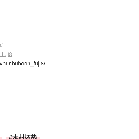
n/
fuji8
/bunbuboon_fuji8/
木村拓哉