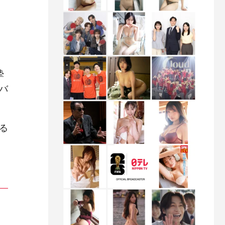
る
摯
バ
る