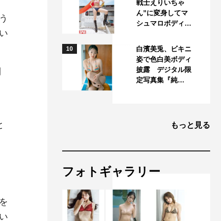
戦士えりいちゃ
ん”に変身してマ
う
シュマロボディ…
い
白濱美兎、ビキニ
10
姿で色白美ボディ
披露 デジタル限
制
定写真集『純…
と
もっと見る
フォトギャラリー
を
い