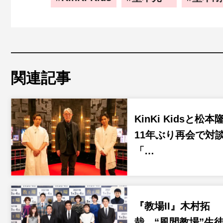
関連記事
KinKi Kidsと松本
11年ぶり再会で対
「…
『教場II』木村拓
哉、“風間教場”生