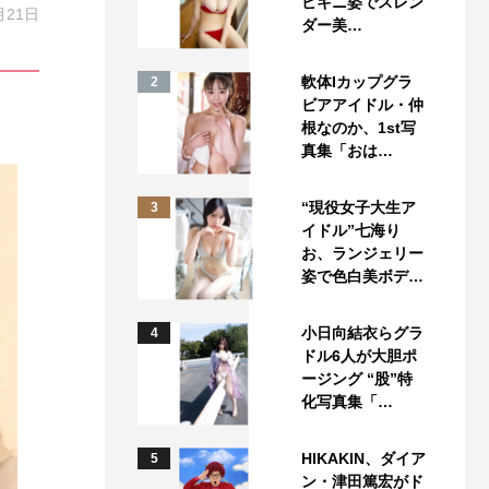
ビキニ姿でスレン
月21日
ダー美…
軟体Iカップグラ
2
ビアアイドル・仲
根なのか、1st写
真集「おは…
“現役女子大生ア
3
イドル”七海り
お、ランジェリー
姿で色白美ボデ…
小日向結衣らグラ
4
ドル6人が大胆ポ
ージング “股”特
化写真集「…
HIKAKIN、ダイア
5
ン・津田篤宏がド