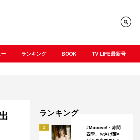
ュー
ランキング
BOOK
TV LIFE最新号
ランキング
メ出
#Mooove!・赤間
1
四季、おさげ髪×