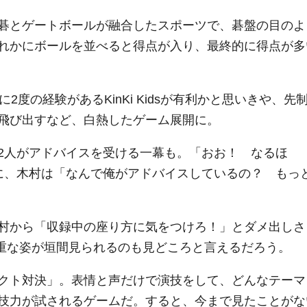
碁とゲートボールが融合したスポーツで、碁盤の目のよ
れかにボールを並べると得点が入り、最終的に得点が多
過去に2度の経験があるKinKi Kidsが有利かと思いきや、先
飛び出すなど、白熱したゲーム展開に。
2人がアドバイスを受ける一幕も。「おお！ なるほ
に、木村は「なんで俺がアドバイスしているの？ もっ
村から「収録中の座り方に気をつけろ！」とダメ出しさ
dsの貴重な姿が垣間見られるのも見どころと言えるだろう。
クト対決」。表情と声だけで演技をして、どんなテーマ
技力が試されるゲームだ。すると、今まで見たことがな