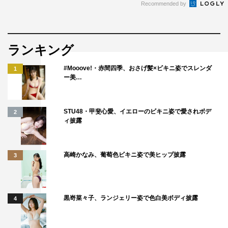
Recommended by
ランキング
#Mooove!・赤間四季、おさげ髪×ビキニ姿でスレンダ
1
ー美…
STU48・甲斐心愛、イエローのビキニ姿で愛されボデ
2
ィ披露
高崎かなみ、葡萄色ビキニ姿で美ヒップ披露
3
黒嵜菜々子、ランジェリー姿で色白美ボディ披露
4