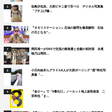
似鳥沙也加、大胆ビキニ姿で舌ペロ デジタル写真集
5
「ブチ上げ極…
『タモリステーション』石油の疑問を徹底解剖 石油
6
の元となる“…
岡田准一がSNSで交流の梶裕貴と念願の初対面 永尾
7
柚乃は岡田…
小日向結衣らグラドル6人が大胆ポージング “股”特化写
8
真集「…
『金ロー』で「8番出口」ノーカット地上波初放送 二
9
宮和也「ま…