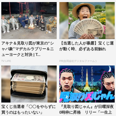
水曜日の『忌憚ナク蔵』は、企業からの依頼を受け、ヒッ
ト商品の満足度調査を行い、消費者の“忌憚のない意見”を
発表。熱血調査員には、人気若手俳優が参戦し、レモンサ
ワー、激安家電、アイデア文房具など今視聴者が知りたい
話題の商品に対する忌憚のない満足度調査をしていく。
木曜日の『MOVIE IS MY LIFE』は、無類の映画好きと噂
アキナ＆見取り図が東京の“シ
【当選した人が暴露】宝くじ運
ャバ象”マヂカルラブリー＆ニ
が動く時、必ずある前触れ
されることもあるロバート・秋山竜次が近日公開される注
ューヨークと対決 | T...
目映画にまつわるトークを繰り広げる月イチ企画。映画出
TV LIFE
PR(合同会社デジタルファーム )
演者を迎えて見どころから撮影秘話まで、独特な視点で映
画トークに花を咲かせる。初回は10月14日（木）放送予
定。
そのほか『ツインテール姉妹』『ブラッ食うジャッ食う』
などの人気企画も変わらず放送予定となっている。
宝くじ当選者「〇〇をやらずに
『見取り図じゃん』が日曜深夜
『お願い！ランキング』
買うのはもったいない」
0時枠に昇格 リリー「一生上