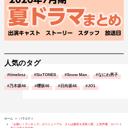
人気のタグ
timelesz
SixTONES
Snow Man
なにわ男子
乃木坂46
櫻坂46
日向坂46
JO1
ホーム
バラエティ
『お願い！ランキング』がリニューアル さらば森田＆見取り図、人気声優、ロバート