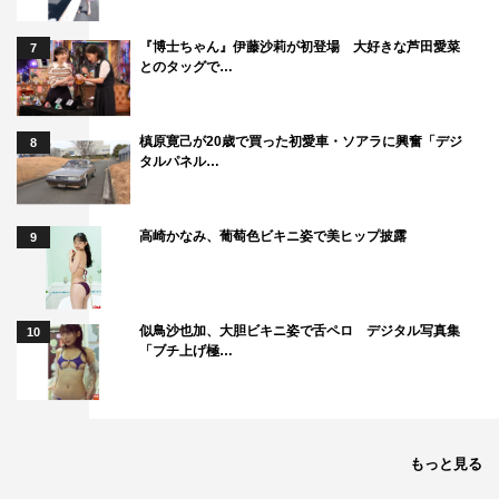
『博士ちゃん』伊藤沙莉が初登場 大好きな芦田愛菜
7
とのタッグで…
槙原寛己が20歳で買った初愛車・ソアラに興奮「デジ
8
タルパネル…
高崎かなみ、葡萄色ビキニ姿で美ヒップ披露
9
似鳥沙也加、大胆ビキニ姿で舌ペロ デジタル写真集
10
「ブチ上げ極…
もっと見る