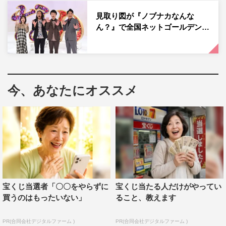
さらに森田は「ただわちゃわちゃしてただけ！」と笑顔で
見取り図が『ノブナカなんな
語りながらも「そろそろ会心のゲームを作って金を稼がな
ん？』で全国ネットゴールデン…
いと…」と野心を燃やし、盛山も「（番組内でやったゲー
ムを）早く帰ってやりたい！」と語る。
火曜日の企画は『声優わちゃわちゃ』。今大人気の声優た
今、あなたにオススメ
ちが「プライベートでも仲の良いもの同士」「レギュラー
アニメのレギュラーメンバー」など、さまざまなテーマの
くくりで集合する。
初回は森久保祥太郎、寺島拓篤、野島裕史、保住有哉の
「森久保祥太郎軍団」。『「ステーキな声優黒歴史」でわ
ちゃわちゃ』『さまざまな「主人公やりたい漫画を語って
わちゃわちゃ』といったなじみのメンバーだからこそ話せ
宝くじ当選者「〇〇をやらずに
宝くじ当たる人だけがやってい
るテーマのトークや、かわいい動物の生アフレコなどさま
買うのはもったいない」
ること、教えます
ざまな企画が登場する。
PR(合同会社デジタルファーム )
PR(合同会社デジタルファーム )