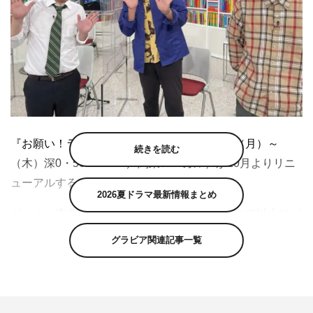
『お願い！ランキング』（テレビ朝日 毎週（月）～
続きを読む
（木）深0・50～1・20／関東ローカル）が10月よりリニ
ューアルする。
2026夏ドラマ最新情報まとめ
ゲーム、声優、ヒット商品調査、映画など今まで以上にパ
ワーアップし、バラエティー豊かな新企画がスタート。10
グラビア関連記事一覧
月4日（月）初回放送となる『お願い！ゲーム予備校』
は、ゲームクリエイターになりたい生徒たちが集う「予備
校」を舞台に、ゲーム作りの奥深い世界を楽しく学び、次
世代のゲームクリエイターを育てていく。先生としてさら