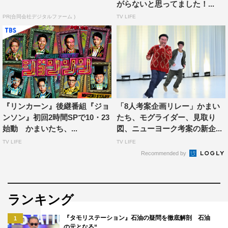
テレビ朝日（関東ローカル）
がらないと思ってました！...
毎週（月）～（木）深0・50～1・20
PR(合同会社デジタルファーム )
TV LIFE
さらば青春の光
リリー
ロバート
『リンカーン』後継番組『ジョ
「8人考案企画リレー」かまい
ンソン』初回2時間SPで10・23
たち、モグライダー、見取り
森久保祥太郎
森田哲矢
始動 かまいたち、...
図、ニューヨーク考案の新企...
TV LIFE
TV LIFE
盛山晋太郎
秋山竜次
見取り図
Recommended by
ランキング
『タモリステーション』石油の疑問を徹底解剖 石油
1
の元となる“…