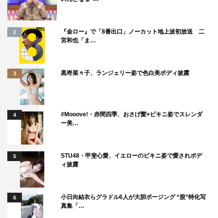
『金ロー』で「8番出口」ノーカット地上波初放送 二
2
宮和也「ま…
黒嵜菜々子、ランジェリー姿で色白美ボディ披露
3
#Mooove!・赤間四季、おさげ髪×ビキニ姿でスレンダ
4
ー美…
STU48・甲斐心愛、イエローのビキニ姿で愛されボデ
5
ィ披露
小日向結衣らグラドル6人が大胆ポージング “股”特化写
6
真集「…