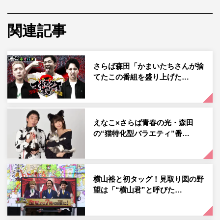
ば青春の光の森田哲矢、生徒として見取り図が出演する。
関連記事
初回は、さらば青春の光や見取り図とも仲良しのニューヨ
ークをゲストに迎えて「ニューヨークが主人公のゲームを
作る！」を放送。森田は実際に訪れたことがあるというニ
さらば森田「かまいたちさんが捨
ューヨーク・屋敷裕政の母が経営するカラオケ店で起きた
てたこの番組を盛り上げた…
事件を基にしたゲームを考案するが、話はどんどん悪ノリ
な方向へ。
えなこ×さらば青春の光・森田
いっぽう見取り図・盛山晋太郎がニューヨークのトラウマ
の“猫特化型バラエティ”番…
になっているという『M-1グランプリ』で起こったあの事
件をモデルにゲームを考案すると、「まだこんなイジられ
方する…？」と苦笑いの屋敷。さらに「今ひらめきまし
横山裕と初タッグ！見取り図の野
た！」と得意げな見取り図・リリーの考案したゲームに某
望は「“横山君”と呼びた…
有名ゲームのパクリ疑惑が浮上するなど、行き当たりばっ
たりなプレゼンにニューヨークもあきれ顔を見せる。