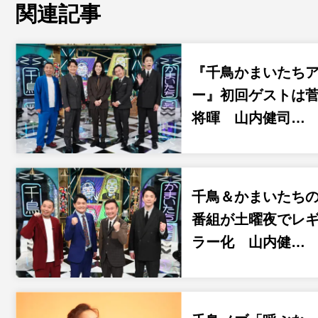
関連記事
『千鳥かまいたち
ー』初回ゲストは
将暉 山内健司…
千鳥＆かまいたち
番組が土曜夜でレ
ラー化 山内健…