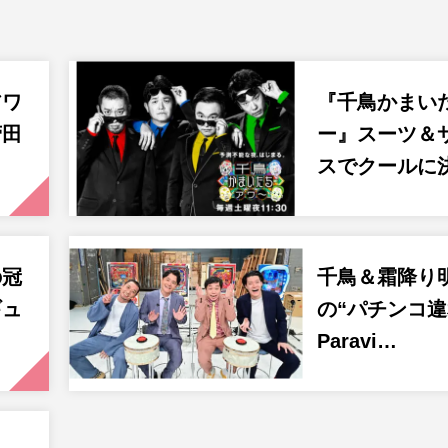
アワ
『千鳥かまい
菅田
ー』スーツ＆
スでクールに
の冠
千鳥＆霜降り
ギュ
の“パチンコ違
Paravi…