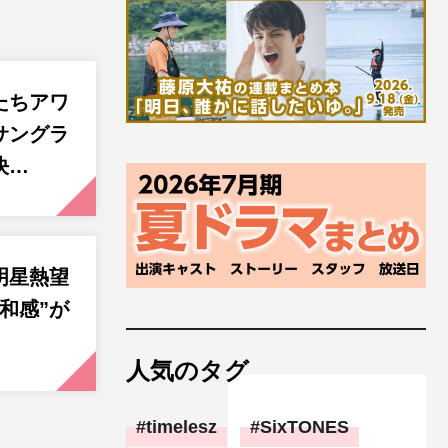
たちアワ
サングラ
決…
明星熱望
和感”が
人気のタグ
timelesz
SixTONES