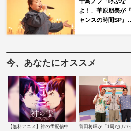
千鳥ノブ「呼ぶな
よ！」華原朋美が
ャンスの時間SP』
今、あなたにオススメ
【無料アニメ】神の雫配信中！
菅田将暉が「1周だけバ