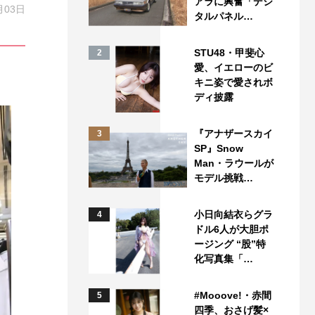
アラに興奮「デジ
月03日
タルパネル…
STU48・甲斐心
2
愛、イエローのビ
キニ姿で愛されボ
ディ披露
『アナザースカイ
3
SP』Snow
Man・ラウールが
モデル挑戦…
小日向結衣らグラ
4
ドル6人が大胆ポ
ージング “股”特
化写真集「…
#Mooove!・赤間
5
四季、おさげ髪×