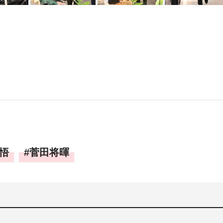
悟
菅田将暉