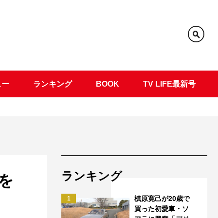
ュー
ランキング
BOOK
TV LIFE最新号
ランキング
を
槙原寛己が20歳で
1
買った初愛車・ソ