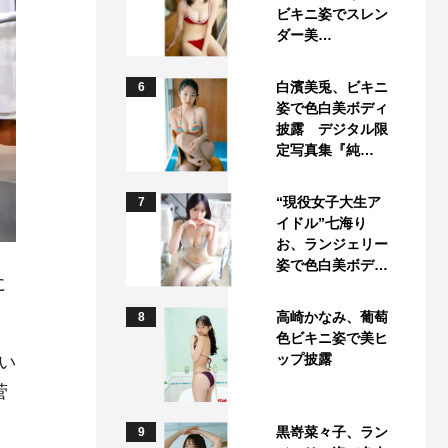
ビキニ姿でスレン
ダー美…
白濱美兎、ビキニ
6
姿で色白美ボディ
披露 デジタル限
定写真集『純…
“現役女子大生ア
7
イドル”七海り
お、ランジェリー
姿で色白美ボデ…
に
高崎かなみ、葡萄
8
色ビキニ姿で美ヒ
ップ披露
い
菅
黒嵜菜々子、ラン
9