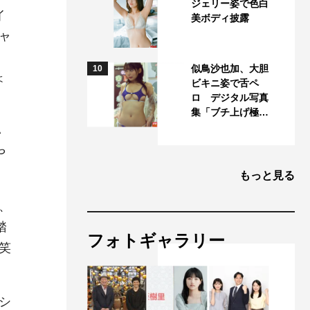
ジェリー姿で色白
イ
美ボディ披露
ャ
似鳥沙也加、大胆
10
ょ
ビキニ姿で舌ペ
ロ デジタル写真
集「ブチ上げ極…
い
や
もっと見る
、
踏
フォトギャラリー
笑
シ