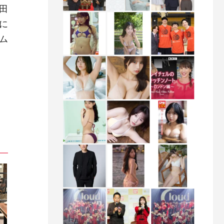
田
に
ム