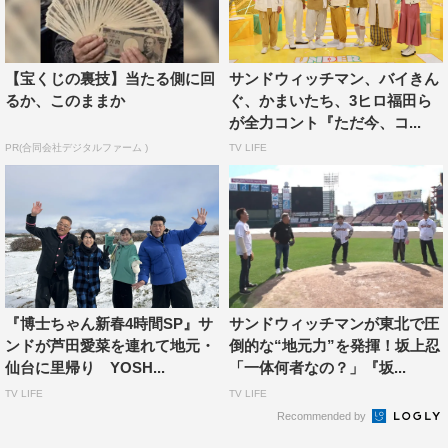
【宝くじの裏技】当たる側に回
サンドウィッチマン、バイきん
かまいたち
サンドウィッチマン
るか、このままか
ぐ、かまいたち、3ヒロ福田ら
が全力コント『ただ今、コ...
伊達みきお
富澤たけし
山内健司
PR(合同会社デジタルファーム )
TV LIFE
濱家隆一
『博士ちゃん新春4時間SP』サ
サンドウィッチマンが東北で圧
ンドが芦田愛菜を連れて地元・
倒的な“地元力”を発揮！坂上忍
仙台に里帰り YOSH...
「一体何者なの？」『坂...
TV LIFE
TV LIFE
Recommended by