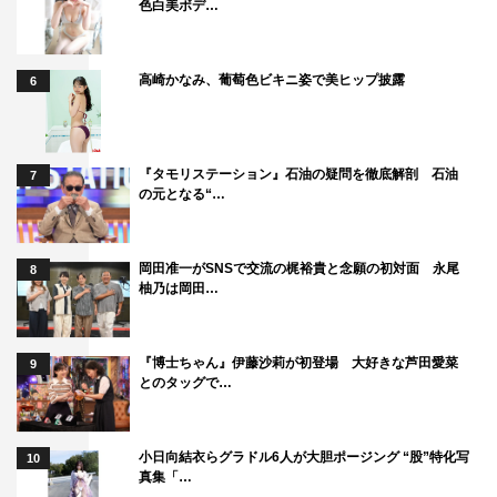
色白美ボデ…
高崎かなみ、葡萄色ビキニ姿で美ヒップ披露
6
『タモリステーション』石油の疑問を徹底解剖 石油
7
の元となる“…
岡田准一がSNSで交流の梶裕貴と念願の初対面 永尾
8
柚乃は岡田…
『博士ちゃん』伊藤沙莉が初登場 大好きな芦田愛菜
9
とのタッグで…
小日向結衣らグラドル6人が大胆ポージング “股”特化写
10
真集「…