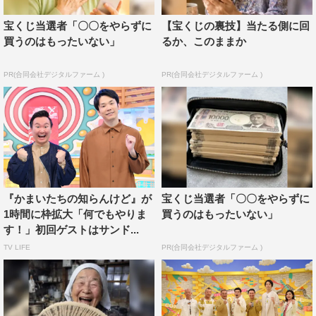
『かまいたちの知らんけど』
MBS（関西ローカル）
宝くじ当選者「〇〇をやらずに
【宝くじの裏技】当たる側に回
買うのはもったいない」
るか、このままか
2021年10月7日（木）後11・56～深0・53
この記事の写真
PR(合同会社デジタルファーム )
PR(合同会社デジタルファーム )
『かまいたちの知らんけど』が
宝くじ当選者「〇〇をやらずに
1時間に枠拡大「何でもやりま
買うのはもったいない」
す！」初回ゲストはサンド...
TV LIFE
PR(合同会社デジタルファーム )
©MBS