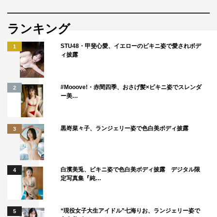
ランキング
STU48・甲斐心愛、イエローのビキニ姿で愛されボデ
1
ィ披露
#Mooove!・赤間四季、おさげ髪×ビキニ姿でスレンダ
2
ー美…
黒嵜菜々子、ランジェリー姿で色白美ボディ披露
3
白濱美兎、ビキニ姿で色白美ボディ披露 デジタル限
4
定写真集『純…
“現役女子大生アイドル”七海りお、ランジェリー姿で
5