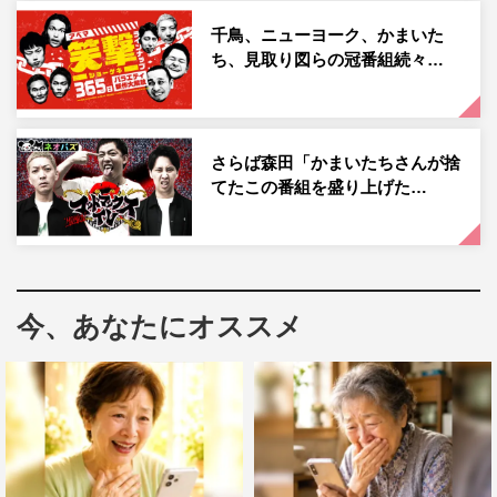
ブを打つ。かまいたちの印象について尋ねられた伊達みき
千鳥、ニューヨーク、かまいた
おは「山内は常に先のボケを考えている感じ。濱家君はな
ち、見取り図らの冠番組続々…
んか不祥事起こしそう…」と語る。
そして、サンドウィッチマンは自らの過去についても語
る。富澤たけしは「もともと吉本だった…」、伊達は
さらば森田「かまいたちさんが捨
「『M-1』取る前はバイトはやめられなかった。日払いの
てたこの番組を盛り上げた…
登録制のバイトをやっていた」とそれぞれ意外なエピソー
ドを明かす。
またその道中、「魚釣りがしたい」というサンドウィッチ
今、あなたにオススメ
マンの希望をかなえるべく、釣り堀へ向かう一行。しか
し、許される時間はわずか20分。さらに、そこで釣れる魚
は鯉か金魚。「サバとかイワシとかが釣りたかった…」と
愚痴をもらす伊達だが、果たしてどんな結果が待ち受ける
のか。