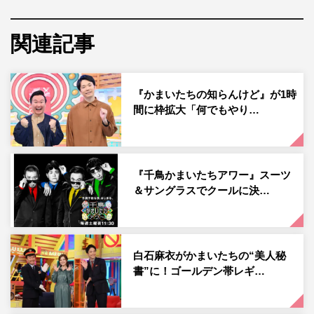
2人がそれぞれアンケートの対象に。「どっちの破壊が見
たい？」として、濱家隆一には「落合博満風スイングで破
関連記事
壊」もしくは「西村ひろゆかない風に論破しながら破
壊」。山内健司には持ちネタの「チャンドンゴンゲン破
壊」もしくは「ただただ無言で破壊」の2択で尋ねる。
『かまいたちの知らんけど』が1時
間に枠拡大「何でもやり…
濱家は「どういうことなん!?」と疑問を呈しつつも、山内
は「この形やったんちゃう」と何かを発見した模様。他3
つのアンケートにも注目だ。
『千鳥かまいたちアワー』スーツ
＆サングラスでクールに決…
番組後半では、「忙しい人気者でも、仕事と仕事の間でな
らおしゃべりできる、知らんけど」と題し、サンドウィッ
チマンをゲストに迎え、移動中のキャンピングカーの中で
のおしゃべり企画を送る。
白石麻衣がかまいたちの“美人秘
書”に！ゴールデン帯レギ…
関西ローカルの番組への登場について、サンドウィッチマ
ンの2人は「交換条件で仙台の番組に出てもらう」とジャ