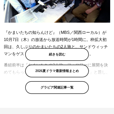
『かまいたちの知らんけど』（MBS／関西ローカル）が
10月7日（木）の放送から放送時間が1時間に。枠拡大初
回は、久しぶりのかまいたちの2人旅と、サンドウィッチ
マンをゲストに迎えてのおしゃべり企画を送る。
続きを読む
番組前半は「かまいたちの2人旅、フォロワーに展開を決
2026夏ドラマ最新情報まとめ
めてもらった方がええVTRになる、知らんけど」と題し、
かまいたちがいろいろなスポットでツィッターのアンケー
ト機能を使いながら、ロケの進む先を視聴者に委ねてい
グラビア関連記事一覧
く。
実施したアンケートは全部で5つ。例えば、アメリカ村に
ある合法的に物を破壊できるスポットでは、かまいたちの