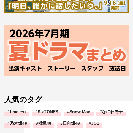
人気のタグ
timelesz
SixTONES
Snow Man
なにわ男子
乃木坂46
櫻坂46
日向坂46
JO1