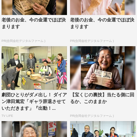
ファーストサマーウイカ コメント
アドリブとドラマをぬるっと行き来するのがこの番組の一
老後のお金、今の金運でほぼ決
老後のお金、今の金運でほぼ決
番の見どころです！ 謎ときのシーンは本当にアドリブな
まります
まります
ので笑いをこらえるのが大変（笑）。2回目にしてやっと
慣れてきて、楽しめる余裕が出てきました！ ドラマと謎
PR(合同会社デジタルファーム )
PR(合同会社デジタルファーム )
解き、1粒で2度おいしい『謎ときヒーロー』、ご期待くだ
さい！
志田彩良 コメント
コント調の物語が初めてで、普段笑いのツボがかなり浅い
劇団ひとりがダメ出し！ ダイア
【宝くじの裏技】当たる側に回
ので心配でしたが、ぐっとこらえて心の中で楽しませてい
ン津田篤宏「ギャラ辞退させて
るか、このままか
ただきました。劇団ひとりさんがめちゃくちゃ面白くて、
いただきます」『出動！...
間近でひとりさんの表情を見て、つい笑ってしまいそうだ
TV LIFE
PR(合同会社デジタルファーム )
ったんですけどすごく我慢しました。