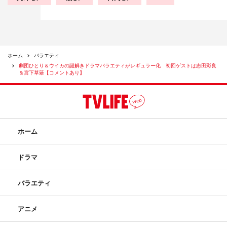
ホーム
バラエティ
劇団ひとり＆ウイカの謎解きドラマバラエティがレギュラー化 初回ゲストは志田彩良
＆宮下草薙【コメントあり】
ホーム
ドラマ
バラエティ
アニメ