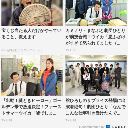
草薙航基（宮下草薙）コメント
ロケをドラマっぽく撮ったのは初めての経験でした。普段
あまり自分の出ている番組を見ようとはならないんですけ
ど、どのように完成しているか分からないので今回は見よ
宝くじ当たる人だけがやってい
カミナリ・まなぶと劇団ひとり
ること、教えます
が演技合戦！ウイカ「悪ふざけ
うと思います。
がすぎて怒られてました（...
宮下兼史鷹（宮下草薙）コメント
PR(合同会社デジタルファーム )
TV LIFE
ドラマ部分と素のロケ部分が一緒になった番組っていうの
はあまりないので、不思議な変わった経験でした。演技に
身を入れたせいで、ロケ部分で抜けなかったです。自分が
探偵っていう意識の切り替わりが難しかったです。劇団ひ
とりさんが面白すぎて、みんなが笑っちゃうから、押しま
『出動！謎ときヒーロー』ゴー
舘ひろしのサプライズ登場に出
した（笑）。
ルデン帯で放送決定！ファース
演者絶句！劇団ひとり「なんで
トサマーウイカ「嘘でしょ...
こんな仕事引き受けたんで...
日曜グランプリ『出動！謎ときヒーロー』
TV LIFE
TV LIFE
TBS系
Recommended by