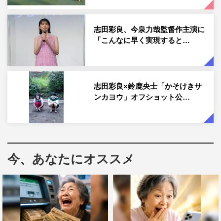
志田彩良、今泉力哉監督作主演に
「こんなに早く実現すると…
劇団ひとり コメント
撮影が長かったですね、かなり押しました（笑）。けど、
志田彩良×鈴鹿央士「かそけきサ
一切無駄がない撮影でどこかが押したとかじゃなく、予定
ンカヨウ」オフショット公…
が狂ってた！ 撮影自体はすごい順調でした。あと記憶が
正しければ、撮影中に一回も顔のテカリを抑えられてな
く、ご覧になってもらえれば分かると思いますけど、どん
どん顔がテカっていくのも見どころです（笑）。
今、あなたにオススメ
いわゆる情報番組ドラマという感じだとは思いますが、ド
ラマの部分にものすごい謎が隠されており、かなり目を凝
らして見ないと分からない設定があるので、それも楽しみ
にしてもらいたいですね。