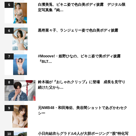
宮下草薙
志田彩良
白濱美兎、ビキニ姿で色白美ボディ披露 デジタル限
5
定写真集『純…
黒嵜菜々子、ランジェリー姿で色白美ボディ披露
6
#Mooove!・姫野ひなの、ビキニ姿で美ボディ披露
7
『BLT…
鈴木福が『おしゃれクリップ』に登場 成長を見守り
8
続けた父から…
元NMB48・和田海佑、美谷間ショットであざかわセク
9
シー
小日向結衣らグラドル6人が大胆ポージング “股”特化写
10