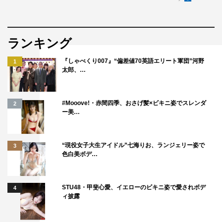
2021年10月17日（日）スタート
毎週日曜 後1・30～1・57（全8回）
ランキング
この記事の写真
『しゃべくり007』“偏差値70英語エリート軍団”河野
1
太郎、…
#Mooove!・赤間四季、おさげ髪×ビキニ姿でスレンダ
2
ー美…
©TBS
“現役女子大生アイドル”七海りお、ランジェリー姿で
3
色白美ボデ…
STU48・甲斐心愛、イエローのビキニ姿で愛されボデ
4
ィ披露
ファーストサマーウイカ
劇団ひとり