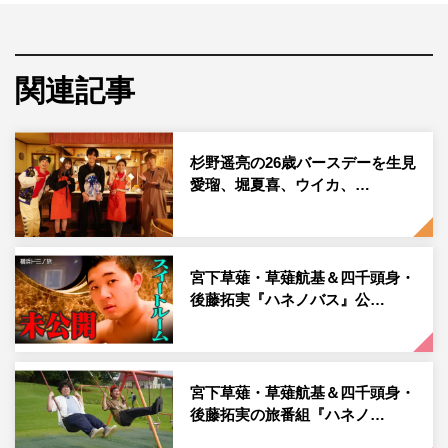
演じる。
初回放送では、この春放送された日曜劇場『ドラゴン桜』
関連記事
で秀才の小杉麻里役を演じて話題となった女優の志田彩良
とお笑いコンビ・宮下草薙の二人が調査員役でゲスト出演
する。今回調査員たちが調べる謎は、不思議な山シリー
杉野遥亮の26歳バースデーを生見
ズ。登山客が皆“小刻みにジャンプ”してしまう「ポンポン
愛瑠、堀夏喜、ウイカ、…
山の謎」などを調査していく。
宮下草薙・草薙航基＆四千頭身・
後藤拓実『ハネノバス』公…
宮下草薙・草薙航基＆四千頭身・
後藤拓実の旅番組『ハネノ…