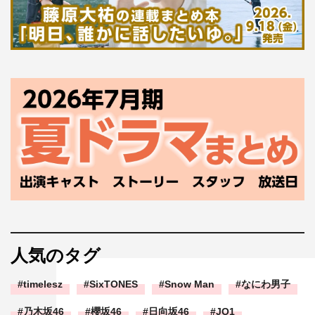
人気のタグ
timelesz
SixTONES
Snow Man
なにわ男子
乃木坂46
櫻坂46
日向坂46
JO1