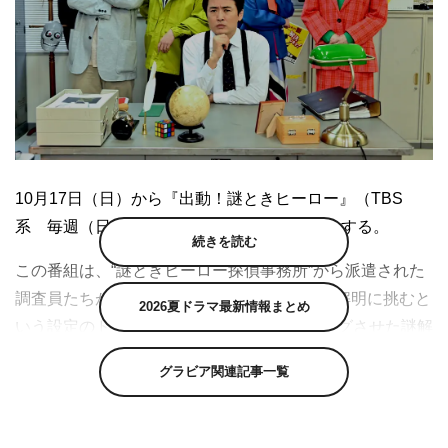
10月17日（日）から『出動！謎ときヒーロー』（TBS
系 毎週（日）後1・30～1・57）がスタートする。
続きを読む
この番組は、“謎ときヒーロー探偵事務所”から派遣された
調査員たちが、世の中にあふれる謎を調査し解明に挑むと
2026夏ドラマ最新情報まとめ
いう設定のドラマ×ロケの2大要素をマッチングさせた謎解
きドラマバラエティ。6月に単発で放送されて好評を博
グラビア関連記事一覧
し、「日曜グランプリ」枠で全8回にわたってレギュラー
放送されることが決定した。前回に引き続き、探偵事務所
の所長を劇団ひとり、事務員をファーストサマーウイカが