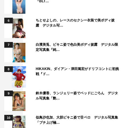
『BLT…
ちとせよしの、レースのセクシー衣装で美ボディ披
6
露 デジタル写…
白濱美兎、ビキニ姿で色白美ボディ披露 デジタル限
7
定写真集『純…
HIKAKIN、ダイアン・津田篤宏がドリフコントに初挑
8
戦『ド…
鈴木優香、ランジェリー姿でベッドにごろん デジタ
9
ル写真集「艶…
似鳥沙也加、大胆ビキニ姿で舌ペロ デジタル写真集
10
「ブチ上げ極…