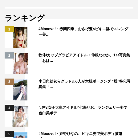
ランキング
#Mooove!・赤間四季、おさげ髪×ビキニ姿でスレンダ
1
ー美…
軟体Iカップグラビアアイドル・仲根なのか、1st写真集
2
「おは…
小日向結衣らグラドル6人が大胆ポージング “股”特化写
3
真集「…
“現役女子大生アイドル”七海りお、ランジェリー姿で
4
色白美ボデ…
#Mooove!・姫野ひなの、ビキニ姿で美ボディ披露
5