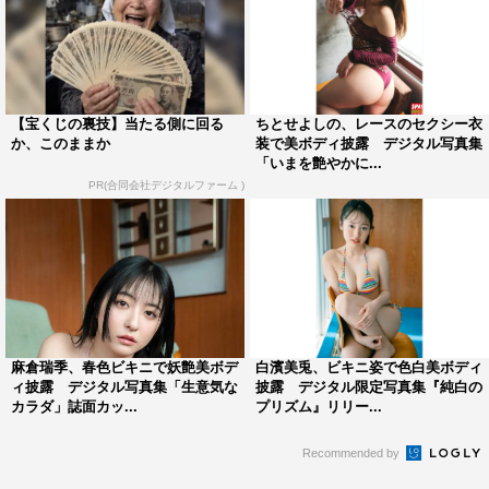
【宝くじの裏技】当たる側に回る
ちとせよしの、レースのセクシー衣
か、このままか
装で美ボディ披露 デジタル写真集
「いまを艶やかに...
PR(合同会社デジタルファーム )
麻倉瑞季、春色ビキニで妖艶美ボデ
白濱美兎、ビキニ姿で色白美ボディ
ィ披露 デジタル写真集「生意気な
披露 デジタル限定写真集『純白の
カラダ」誌面カッ...
プリズム』リリー...
Recommended by