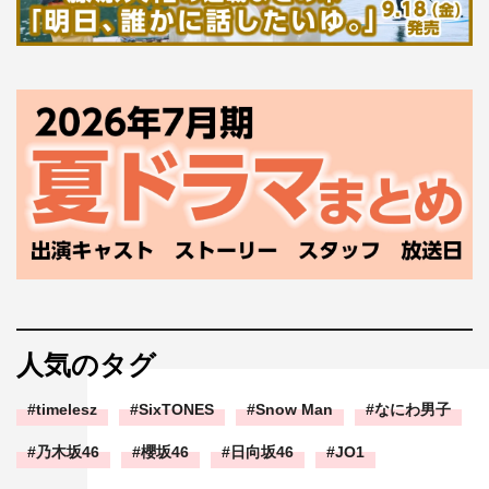
人気のタグ
timelesz
SixTONES
Snow Man
なにわ男子
乃木坂46
櫻坂46
日向坂46
JO1