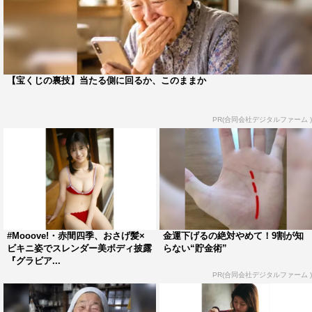
【宝くじの裏技】当たる側に回るか、このままか
PR(合同会社デジタルファーム )
#Mooove!・赤間四季、おさげ髪×
金運下げるの絶対やめて！9割が知
ビキニ姿でスレンダー美ボディ披露
らない“貯金術”
『グラビア...
PR(合同会社デジタルファーム )