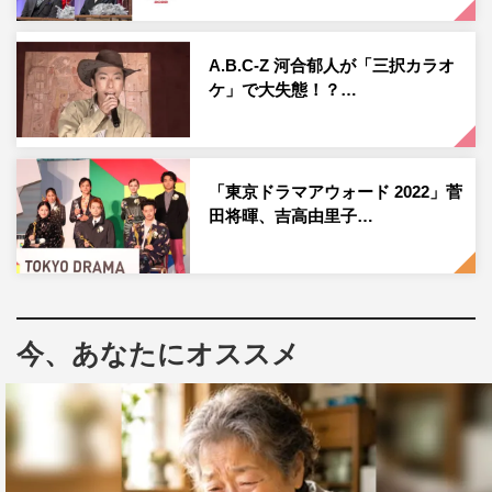
合君がバンバン忙しなって！最初の頃と全然違う。
河合
：おかげさまで忙しいです。地方もレギュラー多く
A.B.C-Z 河合郁人が「三択カラオ
ケ」で大失態！？…
て、今は、岩手、名古屋、大阪、熊本で持っていますか
ら。
後藤
：百戦錬磨！
「東京ドラマアウォード 2022」菅
田将暉、吉高由里子…
河合
：いえいえ…。今回の収録ですが、もう5回目かとい
う感じです。初のゴールデンということだったんですが、
皆さんバランス良くトークしていただいて、面白い収録に
なったと思います。後藤さんとは、最近この番組でしか会
ってないですよね？昨年、僕と入れ替わって A.B.C-Zに入
今、あなたにオススメ
っていただいたとき以来かな？久々にお会いできてうれし
かったです。
後藤
：始まる前、楽屋にあいさつに来てくれて「あんまり
流れとか問題とか把握してへんから頼むで！」って言うた