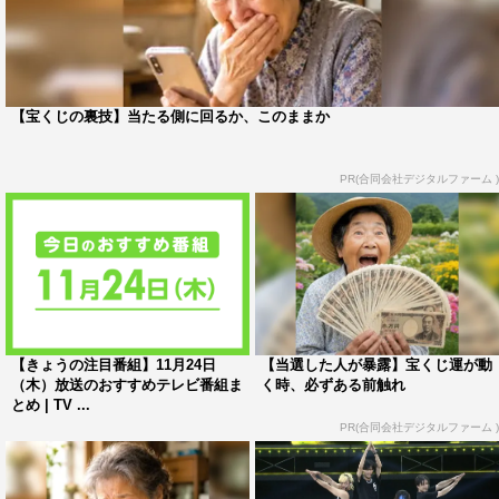
ら、「大丈夫です！」って。こんな頼もしいことはないで
す。
河合
：いやいやいや！…そこで「僕もあんまり入ってない
【宝くじの裏技】当たる側に回るか、このままか
んで」とか言えないじゃないですか？
後藤
：いやいや、これまでの蓄積を感じました。
PR(合同会社デジタルファーム )
◆今回の番組で印象に残ったところは？
後藤
：盛りだくさんですから、河合くんのドラマもある
し、グルメもあるし、ロケもあるし…。非常に楽しかった
んですが、見どころはやっぱり「河合郁人の『ええ
【きょうの注目番組】11月24日
【当選した人が暴露】宝くじ運が動
ー!!』」ですね。人の皮が一枚むける瞬間です。
（木）放送のおすすめテレビ番組ま
く時、必ずある前触れ
とめ | TV ...
河合
：ドラマの最初の登場シーンは緊張感がありましたか
PR(合同会社デジタルファーム )
らね…。見どころは、ゲストの皆さんが、それぞれ武器を
持ってバラエティで活躍されている方々だったので、回答