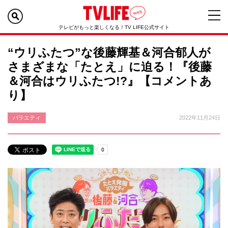
テレビがもっと楽しくなる！TV LIFE公式サイト
“ウリふたつ”な後藤輝基＆河合郁人が
さまざまな「たとえ」に迫る！『後藤
＆河合はウリふたつ!?』【コメントあ
り】
バラエティ
2022年11月24日