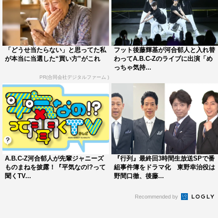
がとても面白かったです。勝手になんですが、渋谷ちゃん
は2020年から出てきた芸能人として、同期じゃないけど
ライバル視する気持ちがあったんですが、さすがの回答
で、普通に笑ってしまいました。
「どうせ当たらない」と思ってた私
フット後藤輝基が河合郁人と入れ替
が本当に当選した“買い方”がこれ
わってA.B.C-Zのライブに出演「め
っちゃ気持...
◆視聴者へのメッセージをお願いします。
PR(合同会社デジタルファーム )
後藤
：皆さんが日常で使っている言葉にも、さまざま
な“たとえ”が入っています。番組を見ると『実はこの人が
この“たとえ”を使い始めたんだ！』『私、知らない間に使
っていた！』みたいなこともたくさんあると思います。ぜ
ひ家族でご覧ください。
A.B.C-Z河合郁人が先輩ジャニーズ
『行列』最終回3時間生放送SPで番
河合
：この番組を見ると、誰かに話したくなると思いま
ものまねを披露！『平気なの!?って
組事件簿をドラマ化 東野幸治役は
聞くTV...
野間口徹、後藤...
す。次の日、学校や職場に行った時に話せるような豆知識
をたくさん知ることができる番組です。たくさんの方に見
Recommended by
ていただきたいと思います。