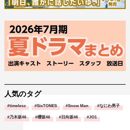
人気のタグ
timelesz
SixTONES
Snow Man
なにわ男子
乃木坂46
櫻坂46
日向坂46
JO1