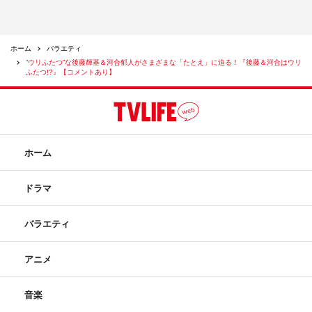
ホーム
バラエティ
“ウリふたつ”な後藤輝基＆河合郁人がさまざまな「たとえ」に迫る！『後藤＆河合はウリ
ふたつ!?』【コメントあり】
ホーム
ドラマ
バラエティ
アニメ
音楽