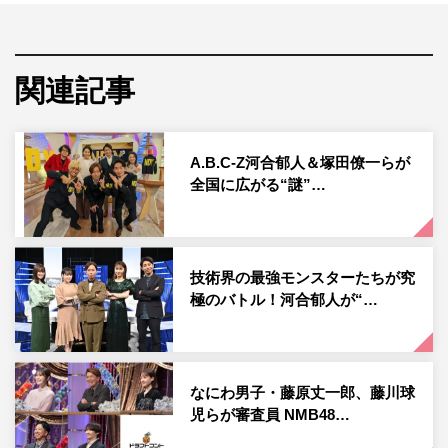
ワー・岩尾望、梅沢富美男、麒麟・川島明、NMN48・渋
谷凪咲、Toshl（龍玄とし）、蛙亭、松本若菜が登場す
る。
関連記事
番組では東野幸治、松任谷由実らが広めた名たとえの誕生
秘話や日本全国で調査した珍しいご当地たとえの数々をク
A.B.C-Z河合郁人＆塚田僚一らが
イズで紹介。大喜利好きな芸人勢＆渋谷が名・珍回答連発
全国に広がる“謎”…
で新たな名たとえが生まれる。河合主演の「勘違いたとえ
ドラマ」や浜口京子＆草薙航基出演の「たとえ旅」など
「たとえ」尽くしの2時間SPとなる。
技術界の最強モンスターたちが究
極のバトル！河合郁人が“…
収録後MCコメント
◆『鼻からスイカ』の時から数え、5回目のMCコンビです
が、今回あらためていかがでしたか？
なにわ男子・藤原丈一郎、藤川球
児らが審査員 NMB48…
後藤
：回を重ねて結構年月もたっていますが、その間に河