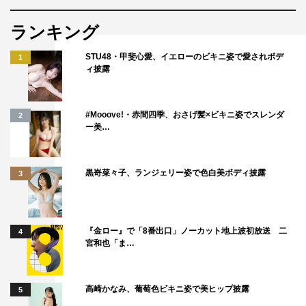
番組情報
ランキング
『たとえ発掘バラエティ 後藤＆河合はウリふたつ!?』
STU48・甲斐心愛、イエローのビキニ姿で愛されボデ
1
日本テレビ系
ィ披露
2022年11月24日（木）午後9時～10時54分
#Mooove!・赤間四季、おさげ髪×ビキニ姿でスレンダ
この記事の写真
2
ー美…
黒嵜菜々子、ランジェリー姿で色白美ボディ披露
3
『金ロー』で「8番出口」ノーカット地上波初放送 二
4
宮和也「ま…
高崎かなみ、葡萄色ビキニ姿で美ヒップ披露
5