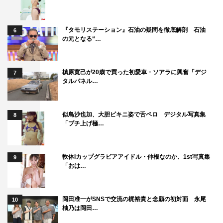
『タモリステーション』石油の疑問を徹底解剖 石油
6
の元となる“…
©読売テレビ
槙原寛己が20歳で買った初愛車・ソアラに興奮「デジ
7
タルパネル…
似鳥沙也加、大胆ビキニ姿で舌ペロ デジタル写真集
8
「ブチ上げ極…
A.B.C-Z
ToshI
アンミカ
フットボールアワー
川島明
軟体Iカップグラビアアイドル・仲根なのか、1st写真集
9
「おは…
松本若菜
梅沢富美男
河合郁人
岡田准一がSNSで交流の梶裕貴と念願の初対面 永尾
渋谷凪咲
蛙亭
10
柚乃は岡田…