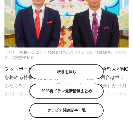
『たとえ発掘バラエティ 後藤&河合はウリふたつ⁉』後藤輝基、河合郁
人 ©読売テレビ
フットボールアワー・後藤輝基とA.B.C-Z・河合郁人がMC
続きを読む
を務める特番『たとえ発掘バラエティ 後藤＆河合はウリ
ふたつ!?』（日本テレビ系 午後9時～10時54分）が11月
2026夏ドラマ最新情報まとめ
24日（木）に放送。後藤と河合から収録後のコメントが到
着した。
グラビア関連記事一覧
この番組は、見た目が“ウリふたつ”な後藤と河合がさまざ
まな「たとえ」の歴史や奥深さにクイズで迫る知的好奇心
探求バラエティ。パネラーにはアンミカ、フットボールア