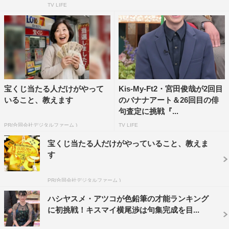
『プレバト!!』©MBS
TV LIFE
番組情報
『プレバト!!』
MBS／TBS系
2023年4月27日（木）午後7時～8時
宝くじ当たる人だけがやって
Kis-My-Ft2・宮田俊哉が2回目
いること、教えます
のバナナアート＆26回目の俳
公式サイト：
https://www.mbs.jp/p-battle/
句査定に挑戦『...
番組公式Twitter：
＠prbt_official
PR(合同会社デジタルファーム )
TV LIFE
番組公式Instagram：＠prbt_official
宝くじ当たる人だけがやっていること、教えま
す
PR(合同会社デジタルファーム )
ハシヤスメ・アツコが色鉛筆の才能ランキング
に初挑戦！キスマイ横尾渉は句集完成を目...