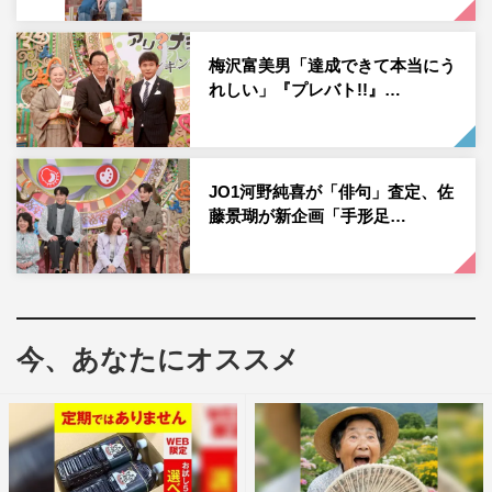
「旦那（奥田瑛二）が俳句をやっているのでめちゃくちゃ
喜んでくれて、番組のおかげで夫婦仲が良くなった。3月
梅沢富美男「達成できて本当にう
れしい」『プレバト!!』…
に後期高齢者になったので最高齢の特待生を目指したい」
と燃える。
14歳の寺田は2回目の出場。前回は凡人査定ながらも夏井
JO1河野純喜が「俳句」査定、佐
いつき先生に褒められている。先生の指摘を復習してやれ
藤景瑚が新企画「手形足…
るだけのことはやった、と才能アリを目指す。宮田はこれ
まで24回挑戦して15回も凡人査定を受けた、凡人中の凡
人。「ゴッホは生前たった1枚しか絵が売れなかった。自
分の句も評価されるまで時間がかかるが、今回はめちゃく
今、あなたにオススメ
ちゃ自信があるので心君には勝つ！」と宣言する。
斉藤は前回7・5・5の句を読んで才能アリ査定。俳句教室
に通う母親に褒められたといい、今回も上位を目指す。お
題は、実体験を込めやすいと皆が口をそろえた「遊園