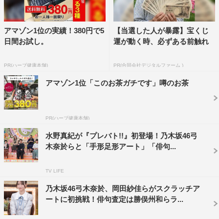
地」。季語を主役に立てているかで順位をつけた、と夏井
先生は語ったが、果たして下克上は起きたのか。
アマゾン1位の実績！380円で5
【当選した人が暴露】宝くじ
「永世名人、句集完成への道！」には千原ジュニアとフル
日間お試し。
運が動く時、必ずある前触れ
ーツポンチの村上健志が挑戦。特別永世名人の梅沢富美男
は「締めの一句」を披露する。
PR(ハーブ健康本舗)
PR(合同会社デジタルファーム )
アマゾン1位「このお茶ガチです」噂のお茶
PR(ハーブ健康本舗)
水野真紀が『プレバト!!』初登場！乃木坂46弓
木奈於らと「手形足形アート」「俳句...
TV LIFE
乃木坂46弓木奈於、岡田紗佳らがスクラッチア
ートに初挑戦！俳句査定は勝俣州和らラ...