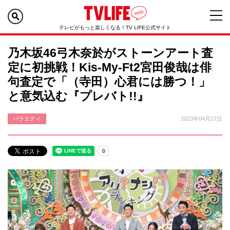
テレビがもっと楽しくなる！TV LIFE公式サイト
乃木坂46弓木奈於がストーンアート査
定に初挑戦！Kis-My-Ft2宮田俊哉は俳
句査定で「（寺田）心君には勝つ！」
と意気込む『プレバト!!』
バラエティ
2023年04月27日