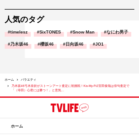
人気のタグ
timelesz
SixTONES
Snow Man
なにわ男子
乃木坂46
櫻坂46
日向坂46
JO1
ホーム
バラエティ
乃木坂46弓木奈於がストーンアート査定に初挑戦！Kis-My-Ft2宮田俊哉は俳句査定で
「（寺田）心君には勝つ！」と意気…
ホーム