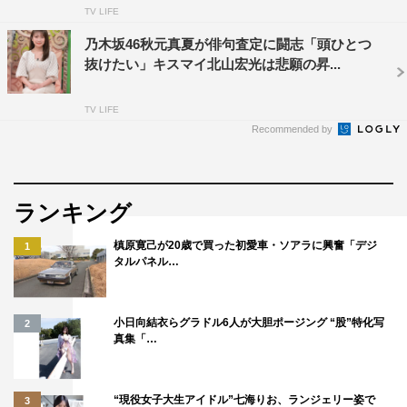
TV LIFE
乃木坂46秋元真夏が俳句査定に闘志「頭ひとつ
©MBS
抜けたい」キスマイ北山宏光は悲願の昇...
TV LIFE
Recommended by
ランキング
Kis-My-Ft2
ジャングルポケット
槙原寛己が20歳で買った初愛車・ソアラに興奮「デジ
1
ハラミちゃん
乃木坂46
タルパネル…
千原ジュニア
太田博久
安藤和津
小日向結衣らグラドル6人が大胆ポージング “股”特化写
2
真集「…
宮田俊哉
寺田心
弓木奈於
斉藤慎二
村上健志
梅沢富美男
“現役女子大生アイドル”七海りお、ランジェリー姿で
3