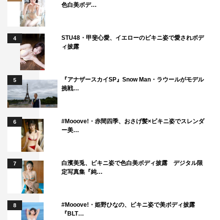
色白美ボデ…
浜田雅功
犬山紙子
STU48・甲斐心愛、イエローのビキニ姿で愛されボデ
4
ィ披露
『アナザースカイSP』Snow Man・ラウールがモデル
5
挑戦…
#Mooove!・赤間四季、おさげ髪×ビキニ姿でスレンダ
6
ー美…
白濱美兎、ビキニ姿で色白美ボディ披露 デジタル限
7
定写真集『純…
#Mooove!・姫野ひなの、ビキニ姿で美ボディ披露
8
『BLT…