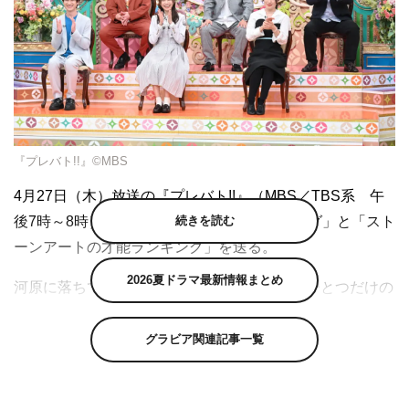
『プレバト!!』©MBS
4月27日（木）放送の『プレバト!!』（MBS／TBS系 午
後7時～8時）は、「俳句の才能査定ランキング」と「スト
続きを読む
ーンアートの才能ランキング」を送る。
2026夏ドラマ最新情報まとめ
河原に落ちている石をキャンバスに、世界にひとつだけの
作品に仕上げる「ストーンアート査定」。挑戦するのは
Kis-My-Ft2の宮田俊哉、乃木坂46の弓木奈於、犬山紙子、
グラビア関連記事一覧
ジャングルポケットの太田博久の4人。
宮田は、これまで芸術系の査定に11回出演しそのうち7回