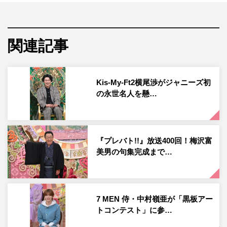
が才能なしだが不屈の精神で今回ストーンアートにも初挑
戦。浜田雅功には「断る勇気！」とツッコまれるも、「石
を拾うのが楽しくてイマジネーションがわいた」とあくま
関連記事
でも前向き。
初登場の弓木はなんと7人兄弟で11人家族という大家族ア
Kis-My-Ft2横尾渉がジャニーズ初
イドル。あっと驚かせる秘密があると言うが…。犬山は色
の永世名人を懸…
鉛筆査定で一発特待生、3連続昇格とアートセンスをいか
んなく発揮している。最近、俳句がふるわないので頑張り
たいと語る。太田は、妻の近藤千尋がすでに番組で活躍
『プレバト!!』放送400回！梅沢富
中。メンバー評は「絵がうまく、独特の味がある」とのこ
美男の句集完成まで…
とで、妻に続き爪痕を残せるのか。特待生5級のハラミち
ゃんは昇格試験に挑戦する。
俳句査定に参加したのは、安藤和津、寺田心、宮田、ジャ
7 MEN 侍・中村嶺亜が「黒板アー
トコンテスト」に参…
ングルポケットの斉藤慎二の4人。安藤は昨年夏のタイト
ル戦で並みいる名人特待生の中6位に食い込んだ実力者。