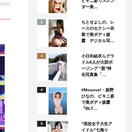
ビキニ姿でスレン
月04日
ダー美…
ちとせよしの、レ
2
ースのセクシー衣
装で美ボディ披
露 デジタル写…
小日向結衣らグラ
3
ドル6人が大胆ポ
ージング “股”特
化写真集「…
#Mooove!・姫野
4
ひなの、ビキニ姿
で美ボディ披露
『BLT…
“現役女子大生ア
5
イドル”七海り