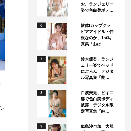
お、ランジェリー
姿で色白美ボデ…
軟体Iカップグラ
6
ビアアイドル・仲
根なのか、1st写
真集「おは…
鈴木優香、ランジ
7
ェリー姿でベッド
にごろん デジタ
ル写真集「艶…
テ
白濱美兎、ビキニ
8
姿で色白美ボディ
披露 デジタル限
ン
定写真集『純…
似鳥沙也加、大胆
9
ン