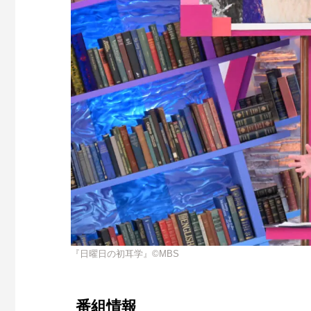
『日曜日の初耳学』©MBS
番組情報