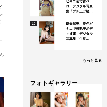
ビキニ姿で舌ペ
ロ デジタル写真
ビ
集「ブチ上げ極…
ォ
憧
麻倉瑞季、春色ビ
10
キニで妖艶美ボデ
ィ披露 デジタル
写真集「生意…
＝
ん
もっと見る
フォトギャラリー