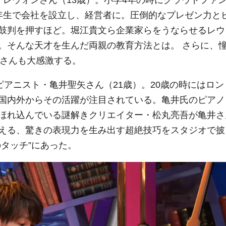
年生で会社を設立し、経営者に。圧倒的なプレゼン力と
鼓判を押すほど。堀江貴文ら企業家らをうならせるレウ
。そんな天才を生んだ両親の教育方法とは。 さらに、
ンさんも大感激する。
才ピアニスト・亀井聖矢さん（21歳）。20歳の時にはロン
国内外からその活躍が注目されている。亀井氏のピアノ
ほれ込んでいる謎解きクリエイター・松丸亮吾が亀井さ
える、驚きの表現力を生み出す超絶技巧をスタジオで披
タッチ”にあった。