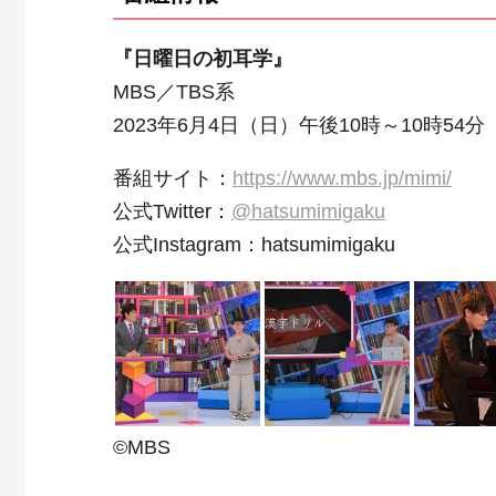
『日曜日の初耳学』
MBS／TBS系
2023年6月4日（日）午後10時～10時54分
番組サイト：
https://www.mbs.jp/mimi/
公式Twitter：
@hatsumimigaku
公式Instagram：hatsumimigaku
©MBS