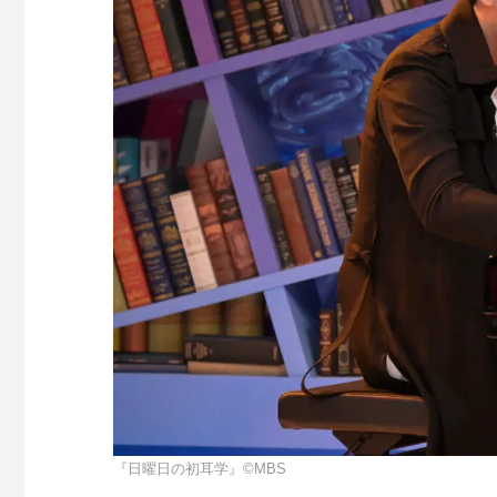
『日曜日の初耳学』©MBS