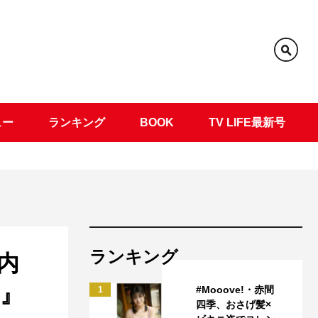
ュー
ランキング
BOOK
TV LIFE最新号
ランキング
内
学』
#Mooove!・赤間
1
四季、おさげ髪×