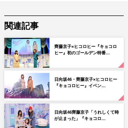
普段のレギュラー放送では2人が“好き勝手”にしゃべり倒
しているが、初のゴールデン特番となる今回は「伝説の
数々が本当なのか先輩に直接聞いてみようSP」と題し、2
関連記事
人が憧れる大先輩・天海祐希＆黒柳徹子がゲスト出演。90
分たっぷりトークを送る。
齊藤京子×ヒコロヒー『キョコロ
まずは、齊藤が「会いたかった！」と敬愛する天海がゲス
ヒー』初のゴールデン特番…
トに登場。齊藤は天海の主演ドラマ『女王の教室』
（2005年/日本テレビ）が大好きだったと打ち明け、「皆
さんが想像している10倍ぐらい大ファンなんです！」「夢
日向坂46・齊藤京子×ヒコロヒー
みたいです！」と生の“天海先輩”に大感激。
『キョコロヒー』イベン…
ヒコロヒーも「天海さん（スタジオに）おるやん！ ゴー
ルデンだからって気合い入れすぎ!!」とうれしすぎてスタ
ッフに苦情を言うほど興奮しながら収録がスタートする。
日向坂46齊藤京子「うれしくて時
が止まった」『キョコロ…
トークでは、天海先輩に関してまことしやかにささやかれ