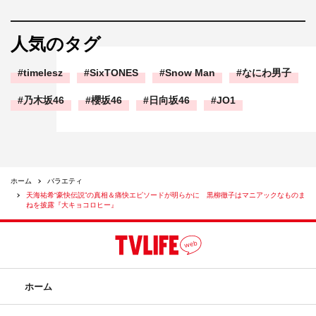
人気のタグ
timelesz
SixTONES
Snow Man
なにわ男子
乃木坂46
櫻坂46
日向坂46
JO1
ホーム
バラエティ
天海祐希“豪快伝説”の真相＆痛快エピソードが明らかに 黒柳徹子はマニアックなものま
ねを披露『大キョコロヒー』
ホーム