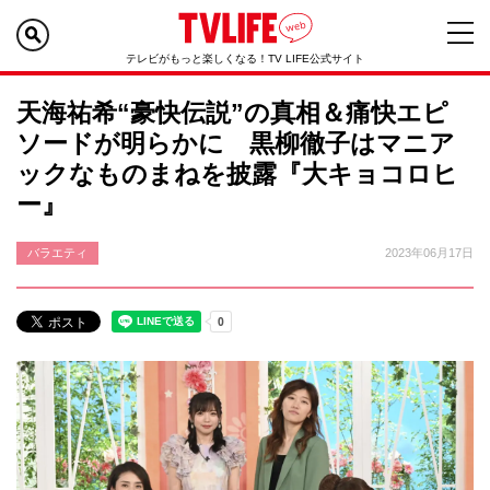
テレビがもっと楽しくなる！TV LIFE公式サイト
天海祐希“豪快伝説”の真相＆痛快エピ
ソードが明らかに 黒柳徹子はマニア
ックなものまねを披露『大キョコロヒ
ー』
バラエティ
2023年06月17日