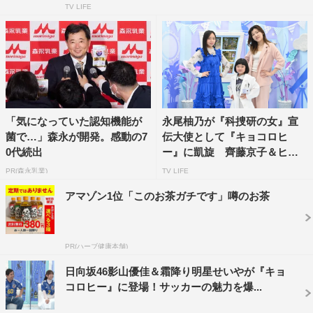
ねを披露。そのものまねが生まれた面白い背景と最高レベ
TV LIFE
ルの完成度に、天海はもちろん、MC2人も大爆笑。クセ強
めな“あっち向いてホイ”など、ほかの番組では見ることが
できない徹子先輩の意外な姿が満載だ。
収録は大盛り上がりで、予定時間を大幅にオーバーしてし
まうほど4人でしゃべりまくり。トークを終えた黒柳は
「気になっていた認知機能が
永尾柚乃が『科捜研の女』宣
「とっても魅力的な楽しい皆さんと一緒の時間を共有でき
菌で…」森永が開発。感動の7
伝大使として『キョコロヒ
0代続出
ー』に凱旋 齊藤京子＆ヒコ
て、とてもうれしかったです。たくさんのおいしいスイー
ロヒ...
PR(森永乳業)
TV LIFE
ツを食べながら、楽しい時間をありがとうございまし
た！」と笑顔でコメント。
アマゾン1位「このお茶ガチです」噂のお茶
天海も「大尊敬する徹子さんと一緒に、女性だけでこんな
にたくさんいろいろなお話ができて、ついついしゃべりす
PR(ハーブ健康本舗)
ぎてしまったのではないかと心配になってしまいました」
日向坂46影山優佳＆霜降り明星せいやが『キョ
と数々の名場面が生まれた爆笑トークを振り返った。
コロヒー』に登場！サッカーの魅力を爆...