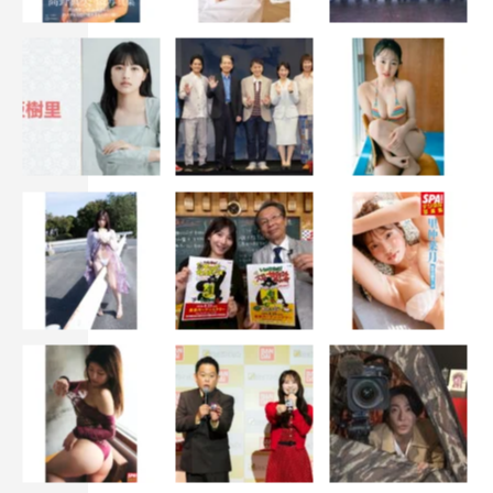
©テレビ朝日
ヒコロヒー
天海祐希
黒柳徹子
齊藤京子