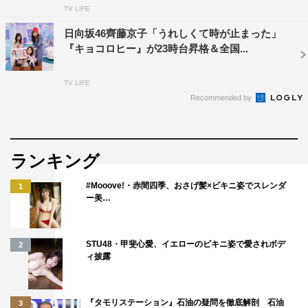
2人を迎えた齊藤は「本当に宝物のような時間でした。自
TV LIFE
分が緊張してるのかどうなのか、見えなくなっちゃうくら
日向坂46齊藤京子「うれしくて時が止まった」
いフワフワした夢のような時間になりました」と夢見心地
『キョコロヒー』が23時台昇格＆全国...
になりながらも、「『キョコロヒー』が本気を出したゴー
ルデンの特番です！」と自信に満ちた表情で手応えを告
TV LIFE
白。
Recommended by
ヒコロヒーは「これまで『キョコロヒー』のスタジオに1
本も花なかったけどゴールデンに上がって3000本くらい
ランキング
花ありました」と今回の豪華なセットに注目、特別感をア
ピールしていた。
#Mooove!・赤間四季、おさげ髪×ビキニ姿でスレンダ
1
ー美…
4名によるコメント全文は以下を参照。
STU48・甲斐心愛、イエローのビキニ姿で愛されボデ
2
ィ披露
『タモリステーション』石油の疑問を徹底解剖 石油
3