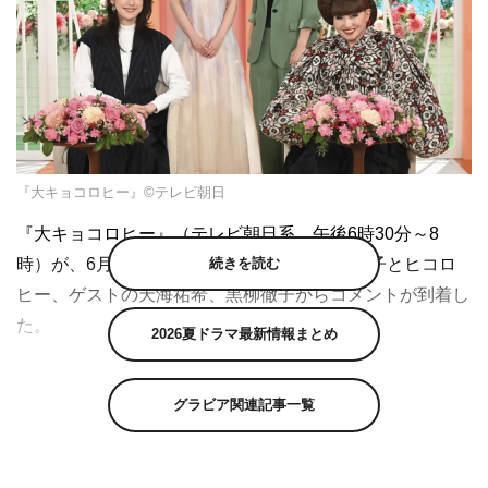
『大キョコロヒー』©テレビ朝日
『大キョコロヒー』（テレビ朝日系 午後6時30分～8
続きを読む
時）が、6月17日（土）に放送。MCの齊藤京子とヒコロ
ヒー、ゲストの
天海祐希、黒柳徹子からコメントが到着し
た。
2026夏ドラマ最新情報まとめ
日向坂46・齊藤京子×お笑い芸人・ヒコロヒーという異色
のMC2人が、トーン低めのチグハグトークを繰り広げて大
グラビア関連記事一覧
好評を博している月曜深夜のバラエティー『キョコロヒ
ー』。