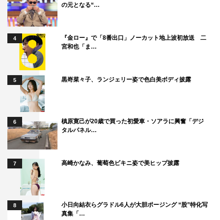
の元となる“…
『金ロー』で「8番出口」ノーカット地上波初放送 二
4
宮和也「ま…
黒嵜菜々子、ランジェリー姿で色白美ボディ披露
5
『大キョコロヒー』©テレビ朝日
黒柳徹子 コメント
槙原寛己が20歳で買った初愛車・ソアラに興奮「デジ
6
タルパネル…
とっても魅力的な楽しい皆さんと一緒の時間を共有でき
て、とてもうれしかったです。たくさんのおいしいスイー
高崎かなみ、葡萄色ビキニ姿で美ヒップ披露
7
ツを食べながら、楽しい時間をありがとうございました！
天海祐希 コメント
小日向結衣らグラドル6人が大胆ポージング “股”特化写
8
大尊敬する徹子さんと一緒に、女性だけでこんなにたくさ
真集「…