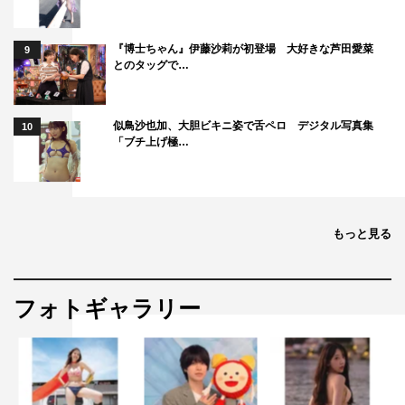
んいろいろなお話ができて、ついついしゃべりすぎてしま
ったのではないかと心配になってしまいました。今回、
『博士ちゃん』伊藤沙莉が初登場 大好きな芦田愛菜
9
『キョコロヒー』のお2人の悩み事をうかがったのです
とのタッグで…
が、背伸びをしていないうそのない2人の本当の言葉のよ
うなものを聞くことができて、すてきな時間を過ごせたな
似鳥沙也加、大胆ビキニ姿で舌ペロ デジタル写真集
10
と思っております。
「ブチ上げ極…
齊藤京子 コメント
本当に宝物のような時間でした。自分が緊張してるのかど
もっと見る
うなのか、見えなくなっちゃうくらいフワフワした夢のよ
うな時間になりました。
徹子さんも天海さんも本当にすてきな方で、ますます大好
フォトギャラリー
きになりました！
スタジオのセットも豪華になって、生のお花も飾ってあっ
て…、『キョコロヒー』が本気を出したゴールデンの特番
です！ 皆さま、ぜひご覧ください。