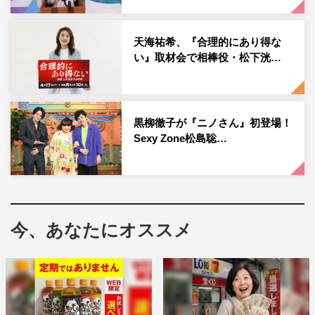
る豪快伝説の数々「食事会で率先して働きすぎる」「共演
者全員の親に電話する」「差し入れが豪快すぎる」「警察
天海祐希、『合理的にあり得な
官とすれ違ったらいちいち敬礼しちゃう」などを確かめて
い』取材会で相棒役・松下洸…
いくことに。「普段から文句ばかり言ってしまう」と反省
するヒコロヒーとはまさに“真逆”の、痛快エピソードが
次々と明らかになる。
黒柳徹子が『ニノさん』初登場！
Sexy Zone松島聡…
また、齊藤とヒコロヒーがそれぞれドラマ現場での疑問や
悩みを相談。天海先輩が温かくもズバッと明快に答え、解
決に導いていく。
一方、今年4月に『徹子の部屋』出演を果たしたヒコロヒ
今、あなたにオススメ
ーが常々「めっちゃ好き！」と話している黒柳徹子も登
場。番組は“徹子先輩”をおもてなししようと、大好きなス
イーツを用意するも、そのもてなしに徹子先輩から「…
私、長く芸能界にいますけど、こんなの初めてです」と言
われてしまうハプニングが。徹子先輩の“初体験”に注目