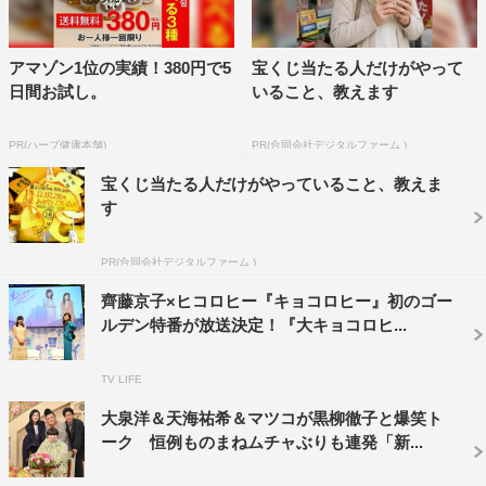
だ。
アマゾン1位の実績！380円で5
宝くじ当たる人だけがやって
そんな徹子先輩を迎えたブロックでは、齊藤やヒコロヒー
日間お試し。
いること、教えます
と同じ年代の頃にどんな活躍をしていたのか、貴重な蔵出
しVTRをひも解きながら伝説を確認していく。すると、本
PR(ハーブ健康本舗)
PR(合同会社デジタルファーム )
人の口からテレビ創成期に起きた爆笑事件の数々が語られ
宝くじ当たる人だけがやっていること、教えま
る。
す
さらに「皇太子時代の現イギリス国王チャールズ3世と電
PR(合同会社デジタルファーム )
話で話してたってホント？」「動物と会話できるってホン
ト？」という伝説を直撃すると、仰天エピソードが続出。
齊藤京子×ヒコロヒー『キョコロヒー』初のゴー
ルデン特番が放送決定！『大キョコロヒ...
徹子先輩が故・エリザベス女王に謁見したときの驚きのや
りとりや、ネコや馬と交わした会話とは。
TV LIFE
また、「ものまねが得意ってホントですか？」と聞くと黒
大泉洋＆天海祐希＆マツコが黒柳徹子と爆笑ト
柳が“板東英二に怒るラクダ”“ロシアの人形劇団”“名古屋の
ーク 恒例ものまねムチャぶりも連発「新...
自動車教習所の教官”など、マニアックすぎる衝撃ものま