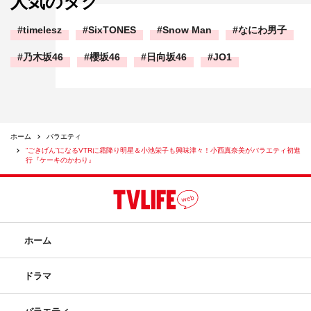
人気のタグ
timelesz
SixTONES
Snow Man
なにわ男子
乃木坂46
櫻坂46
日向坂46
JO1
ホーム
バラエティ
“ごきげん”になるVTRに霜降り明星＆小池栄子も興味津々！小西真奈美がバラエティ初進
行『ケーキのかわり』
ホーム
ドラマ