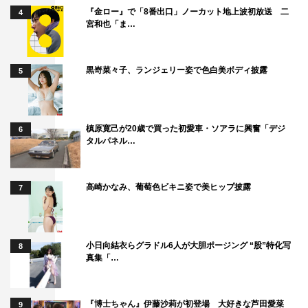
『金ロー』で「8番出口」ノーカット地上波初放送 二
4
宮和也「ま…
黒嵜菜々子、ランジェリー姿で色白美ボディ披露
5
槙原寛己が20歳で買った初愛車・ソアラに興奮「デジ
6
タルパネル…
高崎かなみ、葡萄色ビキニ姿で美ヒップ披露
7
小日向結衣らグラドル6人が大胆ポージング “股”特化写
8
真集「…
『博士ちゃん』伊藤沙莉が初登場 大好きな芦田愛菜
9