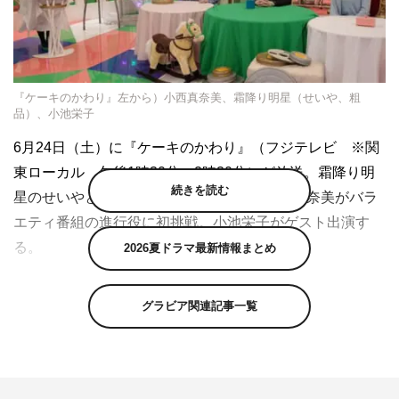
『ケーキのかわり』左から）小西真奈美、霜降り明星（せいや、粗
品）、小池栄子
6月24日（土）に『ケーキのかわり』（フジテレビ ※関
東ローカル 午後1時30分～2時30分）が放送。霜降り明
続きを読む
星のせいやと粗品がMCを務め、俳優・小西真奈美がバラ
エティ番組の進行役に初挑戦。小池栄子がゲスト出演す
る。
2026夏ドラマ最新情報まとめ
この番組は、見たら誰もが“ごきげん”になること請け合い
グラビア関連記事一覧
の“〇〇した結果”というVTRをお届けする新感覚バラエテ
ィ。
「ホワイトハッカーが『ネプリーグ』でおなじみファイブ