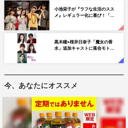
目だ。
小池栄子が『ラフな生活のスス
企画・演出は、昨年4月～5月に放送された『ここにタイト
メ』レギュラー化に喜び！「…
ルを入力』を手掛けた若手ディレクター。バイきんぐ・小
峠英二の体の左半分をクイズ番組、右半分をトーク番組に
参加させ、2番組を同時に収録したり、トーク番組のひな
黒木瞳×桜井日奈子「魔女の香
壇の女性ゲストが全員アンミカだったりとあまりにもカオ
水」追加キャストに落合モト…
スな番組内容だったことから、「意味が分からない！」
「シュール！」「狂気を感じる！」などのコメントがSNS
上をにぎわせた。そんな『ここにタイトルを入力』も現
在、TVer、FODにて無料配信中。
今、あなたにオススメ
番組情報
『ケーキのかわり』
フジテレビ ※関東ローカル
2023年6月24日（土）午後1時30分～2時30分