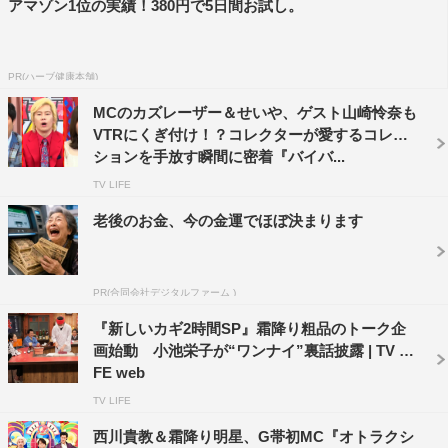
アマゾン1位の実績！380円で5日間お試し。
PR(ハーブ健康本舗)
MCのカズレーザー＆せいや、ゲスト山崎怜奈も
VTRにくぎ付け！？コレクターが愛するコレク
ションを手放す瞬間に密着『バイバ...
TV LIFE
老後のお金、今の金運でほぼ決まります
PR(合同会社デジタルファーム )
『新しいカギ2時間SP』霜降り粗品のトーク企
画始動 小池栄子が“ワンナイ”裏話披露 | TV LI
FE web
TV LIFE
西川貴教＆霜降り明星、G帯初MC『オトラクシ