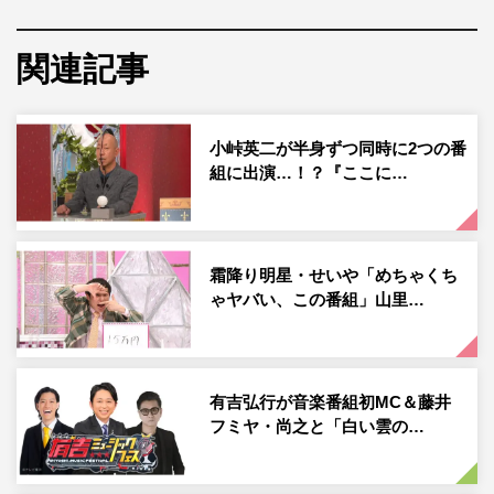
ボンバーの爆弾を止めた結果」では、企業などをサイバー
テロから守る“ホワイトハッカー”が、フジテレビのクイズ
関連記事
バラエティ『ネプリーグ』の人気ゲーム「ファイブボンバ
ー」の収録中、システムにハッキング。10個以上正解があ
る常識問題を制限時間内に答えるこのゲームのハッキング
小峠英二が半身ずつ同時に2つの番
に成功し、“爆弾”を止めることはできるのか。
組に出演…！？『ここに…
序盤は、MCの霜降り明星ですら番組の内容をつかめず、
小池も「すごい不安…」とごきげん斜めな表情を見せてい
たものの、いざ「ごきげんな結果VTR」が始まると、「こ
霜降り明星・せいや「めちゃくち
れなんか良さそう！」「どういうふうに交渉してやらせて
ゃヤバい、この番組」山里…
もらっているの？」など、みるみるうちに興味津々。
せいやも「これはドキュメントやな」と感心するVTRの
有吉弘行が音楽番組初MC＆藤井
数々は、見れば誰もが“ごきげん”になること間違いなし。
フミヤ・尚之と「白い雲の…
さらに、せいやから「なんで引き受けてくれたん？」と思
わず疑問が飛び出るほどの小西の名（？）進行ぶりにも注