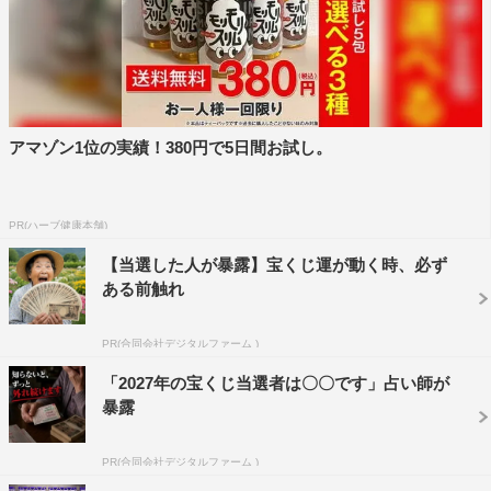
MC：霜降り明星（せいや、粗品）
進行：小西真奈美
ゲスト：小池栄子
公式HP：
https://www.fujitv.co.jp/b_hp/cake/index.html
アマゾン1位の実績！380円で5日間お試し。
公式Twitter：
https://twitter.com/instead_of_cake
『ここにタイトルを入力』無料配信中
PR(ハーブ健康本舗)
TVer：
https://tver.jp/series/srf9o0jph2
【当選した人が暴露】宝くじ運が動く時、必ず
FOD：
https://fod.fujitv.co.jp/title/2c10/
ある前触れ
©フジテレビ
PR(合同会社デジタルファーム )
「2027年の宝くじ当選者は〇〇です」占い師が
暴露
PR(合同会社デジタルファーム )