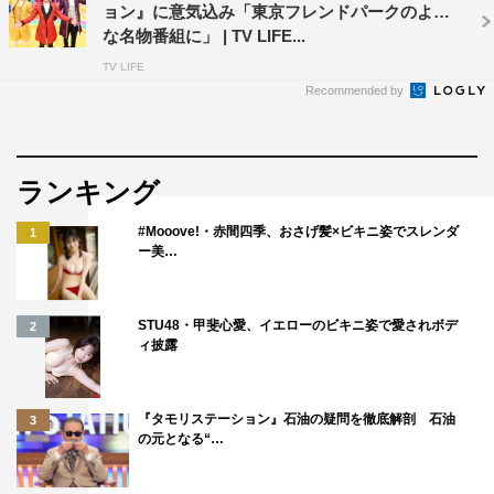
ョン』に意気込み「東京フレンドパークのよう
な名物番組に」 | TV LIFE...
TV LIFE
Recommended by
ランキング
#Mooove!・赤間四季、おさげ髪×ビキニ姿でスレンダ
1
ー美…
STU48・甲斐心愛、イエローのビキニ姿で愛されボデ
2
ィ披露
『タモリステーション』石油の疑問を徹底解剖 石油
3
の元となる“…