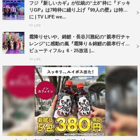
せいや
小池栄子
小西真奈美
フジ『新しいカギ』が伝統の“土8”枠に『ドッキ
リGP』は7時枠に繰り上げ『99人の壁』は特番
に | TV LIFE we...
粗品
霜降り明星
TV LIFE
霜降りせいや、錦鯉・長谷川雅紀の“親孝行チャ
レンジ”に感動の嵐『霜降り＆錦鯉の親孝行イズ
ビューティフル』6・25放送 |...
TV LIFE