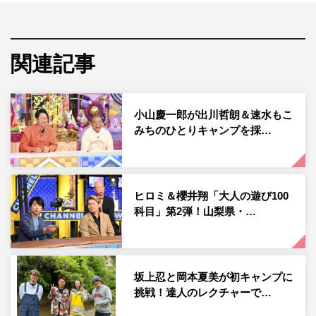
の放送が決定。オーストラリア第3の都市ブリスベンを拠
点に、海キャンプ＆山キャンプへ。
まずは、車を走らせ、ジュゴンやカンガルーもすむ⾃然の
関連記事
宝庫、ブライビー・アイランド国⽴公園へ向かう。静かな
内海に浮かぶ⼩さな島のキャンプ場「ミッション・ポイン
ト・ キャンピング・エリア」で海キャンプからスター
小山慶一郎が出川哲朗＆速水もこ
みちのひとりキャンプを採…
ト。
道中、キャンプ⽤品店で⽇本から持参しなかったキャンプ
ギアや薪など必要物資を⼿に⼊れつつ、いつものように⾷
ヒロミ＆櫻井翔「大人の遊び100
材調達するも、「英語、まったくしゃべれない！」という
科目」第2弾！山梨県・…
ヒロシ。通訳なしの体当たりコミュニケーションで⼿に⼊
れたものとは。
そして、いよいよキャンプ場へ。そこは、陸路では行くこ
坂上忍と岡本夏美が初キャンプに
挑戦！達人のレクチャーで…
とのできない、「ぼっち」のためにあるようなキャンプ
場。番組史上初の海外キャンプで、どんなキャンプが繰り