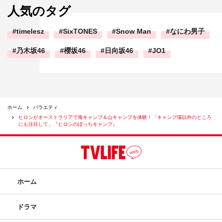
人気のタグ
timelesz
SixTONES
Snow Man
なにわ男子
乃木坂46
櫻坂46
日向坂46
JO1
ホーム
バラエティ
ヒロシがオーストラリアで海キャンプ＆山キャンプを体験！「キャンプ場以外のところ
にも注目して」『ヒロシのぼっちキャンプ』
ホーム
ドラマ