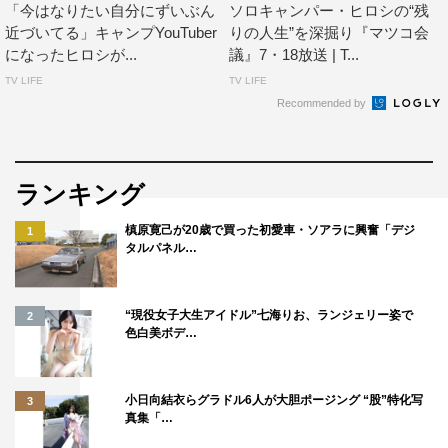
「今はなりたい自分にずいぶん
ソロキャンパー・ヒロシの“残
近づいてる」キャンプYouTuber
りの人生”を深掘り『マツコ会
©BS-TBS
になったヒロシが...
議』7・18放送 | T...
TV LIFE
TV LIFE
Recommended by
ランキング
ヒロシ
槙原寛己が20歳で買った初愛車・ソアラに興奮「デジ
1
タルパネル…
“現役女子大生アイドル”七海りお、ランジェリー姿で
2
色白美ボデ…
小日向結衣らグラドル6人が大胆ポージング “股”特化写
3
真集「…