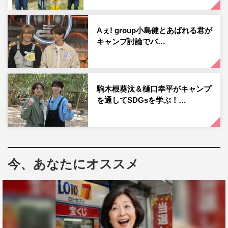
広げられるのか。
Aぇ! group小島健とあばれる君が
キャンプ討論でバ…
駒木根葵汰＆樋口幸平がキャンプ
を通してSDGsを学ぶ！…
今、あなたにオススメ
『ヒロシのぼっちキャンプ Season7 俺のオーストラリア2時間スペシ
ャル』©BS-TBS