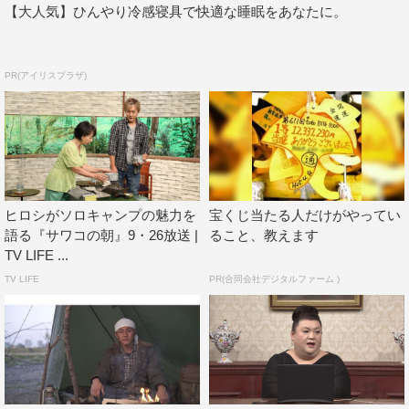
※7月26⽇（水）午後10時～10時54分、8月2⽇（水）午
【大人気】ひんやり冷感寝具で快適な睡眠をあなたに。
後10時～10時54分にも放送
TVer、TBS FREEにて見逃し配信あり（放送翌⽇正午から
PR(アイリスプラザ)
配信）
各プラットフォームにて過去の放送回を有料配信中
番組公式サイト：
https://bs.tbs.co.jp/botticamp/
公式Twitter：
https://twitter.com/botti_bstbs
ヒロシがソロキャンプの魅力を
宝くじ当たる人だけがやってい
公式Instagram：https://www.instagram.com/botti_bstbs/
語る『サワコの朝』9・26放送 |
ること、教えます
TV LIFE ...
TV LIFE
PR(合同会社デジタルファーム )