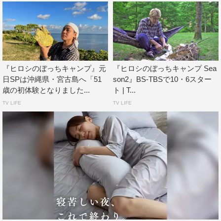
毎回、ご飯を⾷べて焚き火して寝るという同じことの繰り
返しですが、場所や季節が変わると違って見えると思うの
で、その土地の色や文化を見せていきたいです。僕は前⽇
の準備から道中、お店での買い物も含めてキャンプだと思
っているので、キャンプ場以外のところにも注目していた
『ヒロシのぼっちキャンプ』元
『ヒロシのぼっちキャンプ Sea
だきたいです。
日SPは沖縄県・宮古島へ「51
son2』BS-TBSで10・6スター
次に海外に行くとしたら、東南アジアに行ってみたいで
歳の初体験となりました...
ト | T...
す。タイで、ある部族に混ざって葉っぱで作ったシェルタ
TV LIFE
TV LIFE
ーに泊まったことがあるんですが、そういうのをやってみ
たいですね。
番組情報
『ヒロシのぼっちキャンプ Season7 俺のオーストラリ
ア2時間スペシャル』
BS-TBS、BS-TBS 4K
2023年7月5日（水）午後9時～10時54分