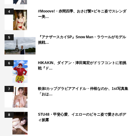
#Mooove!・赤間四季、おさげ髪×ビキニ姿でスレンダ
4
ー美…
『アナザースカイSP』Snow Man・ラウールがモデル
5
挑戦…
HIKAKIN、ダイアン・津田篤宏がドリフコントに初挑
6
戦『ド…
軟体Iカップグラビアアイドル・仲根なのか、1st写真集
7
「おは…
STU48・甲斐心愛、イエローのビキニ姿で愛されボデ
8
ィ披露