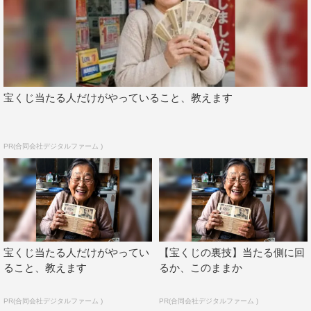
ヒロシ コメント
『ヒロシのぼっちキャンプ』はキャンプがブームになる前
にスタートした番組ですが、当初から海外は視野に⼊れて
いたので感慨深いですね。Season1で一旦終わって
宝くじ当たる人だけがやっていること、教えます
Season2がスタートしたり、コロナ禍があったりしながら
もやっと来られました。
今回、広いオーストラリアのほんの一部を体験しただけで
PR(合同会社デジタルファーム )
すが、オーストラリアのキャンプというのはキャンピング
カーばかりだと思っていました。でも意外と1人⽤のテン
トでキャンプしている人も見かけたので、⽇本と変わらな
いスタイルの楽しみ方をしている人もいるんだなと思いま
した。以前ロサンゼルスでキャンプをしたとき、⼩さいテ
宝くじ当たる人だけがやってい
【宝くじの裏技】当たる側に回
ントでキャンプしているのが⾃分だけだったので、それに
ること、教えます
るか、このままか
近いものがあるのかなと思ってたんです。実際に来てみな
いと分からなかったですね。
PR(合同会社デジタルファーム )
PR(合同会社デジタルファーム )