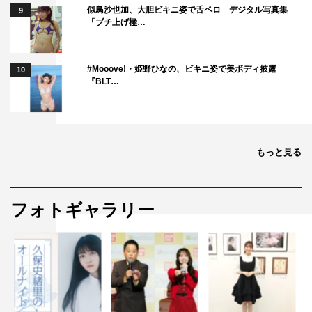
似鳥沙也加、大胆ビキニ姿で舌ペロ デジタル写真集
9
「ブチ上げ極…
#Mooove!・姫野ひなの、ビキニ姿で美ボディ披露
10
『BLT…
もっと見る
フォトギャラリー