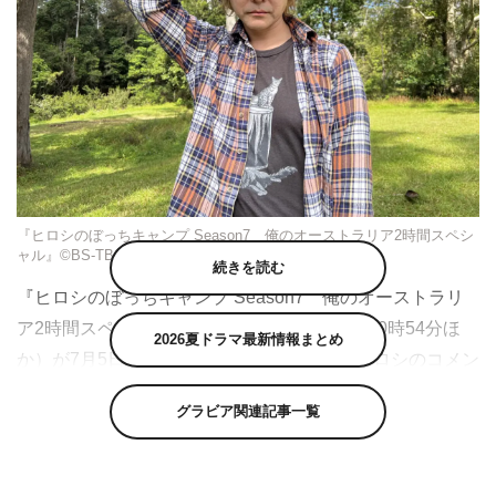
『ヒロシのぼっちキャンプ Season7 俺のオーストラリア2時間スペシ
ャル』©BS-TBS
続きを読む
『ヒロシのぼっちキャンプ Season7 俺のオーストラリ
ア2時間スペシャル』（BS-TBS 午後9時～10時54分ほ
2026夏ドラマ最新情報まとめ
か）が7月5日（水）放送。これに先駆け、ヒロシのコメン
トが到着した。
グラビア関連記事一覧
毎週水曜午後10時から放送中のBS-TBS『ヒロシのぼっち
キャンプ Season7』より、番組初となる海外スペシャル